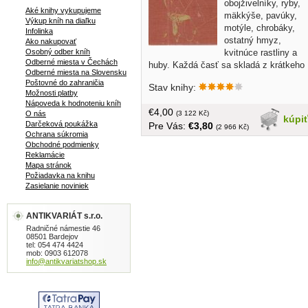
obojživelníky, ryby,
Aké knihy vykupujeme
mäkkýše, pavúky,
Výkup kníh na diaľku
motýle, chrobáky,
Infolinka
ostatný hmyz,
Ako nakupovať
kvitnúce rastliny a
Osobný odber kníh
Odberné miesta v Čechách
huby. Každá časť sa skladá z krátkeho
Odberné miesta na Slovensku
úvodu a najmä z jedinečných fotografií
Poštovné do zahraničia
Stav knihy:
jednotlivých druhov s krátkym
Možnosti platby
opisom...bez obalu, tvrdá väzba, väčší
Nápoveda k hodnoteniu kníh
€4,00
formát, 180 strán, 32 farebná príloha,
(3 122 Kč)
O nás
kúpi
Darčeková poukážka
Pre Vás:
€3,80
náklad 3000 výtlačkov
(2 966 Kč)
Ochrana súkromia
Obchodné podmienky
Reklamácie
Mapa stránok
Požiadavka na knihu
Zasielanie noviniek
ANTIKVARIÁT s.r.o.
Radničné námestie 46
08501 Bardejov
tel: 054 474 4424
mob: 0903 612078
info@antikvariatshop.sk