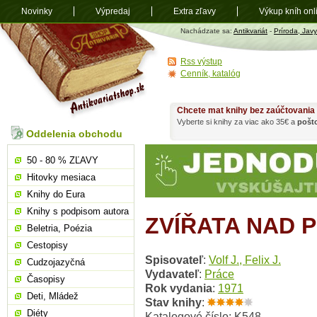
Novinky
Výpredaj
Extra zľavy
Výkup kníh onl
Antikvariát
Nachádzate sa:
Antikvariát
-
Príroda, Javy
shop.sk
Rss výstup
Cenník, katalóg
Chcete mat knihy bez zaúčtovania
Vyberte si knihy za viac ako 35€ a
pošt
Oddelenia obchodu
50 - 80 % ZĽAVY
Hitovky mesiaca
Knihy do Eura
Knihy s podpisom autora
ZVÍŘATA NAD 
Beletria, Poézia
Cestopisy
Spisovateľ
:
Volf J., Felix J.
Cudzojazyčná
Vydavateľ
:
Práce
Časopisy
Rok vydania
:
1971
Deti, Mládež
Stav knihy
:
Diéty
Katalogové číslo: K548