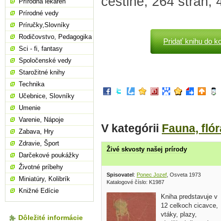
češtine, 264 strán, 
Prírodná lekáreň
Prírodné vedy
Príručky,Slovníky
Rodičovstvo, Pedagogika
Pridať knihu do k
Sci - fi, fantasy
Spoločenské vedy
Starožitné knihy
Technika
Učebnice, Slovníky
Umenie
Varenie, Nápoje
V kategórii
Fauna, flór
Zabava, Hry
Zdravie, Šport
Živé skvosty našej prírody
Darčekové poukážky
Životné príbehy
Spisovatel
:
Ponec Jozef
, Osveta 1973
Miniatúry, Kolibrík
Katalogové číslo: K1987
Knižné Edície
Kniha predstavuje v
12 celkoch cicavce,
vtáky, plazy,
Dôležité informácie