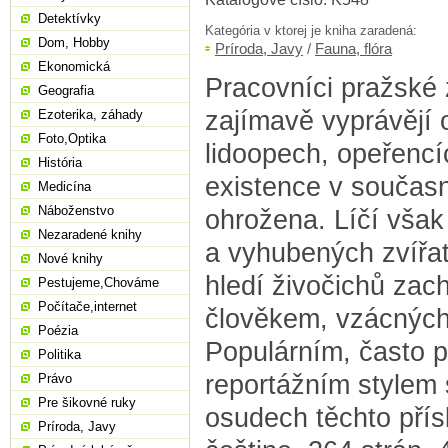
Detektívky
Kategória v ktorej je kniha zaradená:
Dom, Hobby
Príroda, Javy
/
Fauna, flóra
Ekonomická
Pracovníci pražské
Geografia
zajímavě vyprávějí 
Ezoterika, záhady
Foto,Optika
lidoopech, opeřencíc
História
existence v součas
Medicína
Náboženstvo
ohrožena. Líčí však
Nezaradené knihy
a vyhubených zvířat.
Nové knihy
hledí živočichů zac
Pestujeme,Chováme
Počítače,internet
člověkem, vzácnýc
Poézia
Populárním, často 
Politika
reportážním stylem 
Právo
Pre šikovné ruky
osudech těchto přís
Príroda, Javy