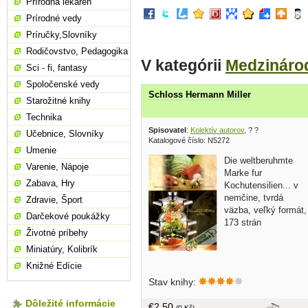
Prírodná lekáreň
Prírodné vedy
Príručky,Slovníky
Rodičovstvo, Pedagogika
V kategórii
Medzináro
Sci - fi, fantasy
Spoločenské vedy
Schloss Hermann Miller
Starožitné knihy
Technika
Spisovatel
:
Kolektív autorov
, ? ?
Učebnice, Slovníky
Katalogové číslo: N5272
Umenie
Die weltberuhmte
Varenie, Nápoje
Marke fur
Zabava, Hry
Kochutensilien... v
nemčine, tvrdá
Zdravie, Šport
väzba, veľký formát,
Darčekové poukážky
173 strán
Životné príbehy
Miniatúry, Kolibrík
Knižné Edície
Stav knihy:
Dôležité informácie
€2,50
(0 Kč)