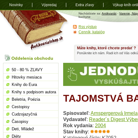
Novinky
Výpredaj
Extra zľavy
Výkup kníh onl
Antikvariát
Nachádzate sa:
Antikvariát
-
Varenie, Náp
shop.sk
kuchyne
Rss výstup
Cenník, katalóg
Máte knihy, ktoré chcete predať ?
Ponúknite ich nám. Radi ich od Vás odkú
Oddelenia obchodu
50 - 80 % ZĽAVY
Hitovky mesiaca
Knihy do Eura
Knihy s podpisom autora
TAJOMSTVÁ BA
Beletria, Poézia
Cestopisy
Spisovateľ
:
Arnspergerová Irmela
Cudzojazyčná
Vydavateľ
:
Reader´s Digest Výbe
Časopisy
Rok vydania
:
2004
Deti, Mládež
Stav knihy
:
Diéty
Katalogové číslo: K7052