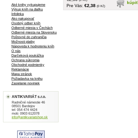
kúpi
Aké knihy vykupujeme
Pre Vás:
€2,38
(0 Kč)
Výkup kníh na diaľku
Infolinka
Ako nakupovať
Osobný odber kníh
Odberné miesta v Čechách
Odberné miesta na Slovensku
Poštovné do zahraničia
Možnosti platby
Nápoveda k hodnoteniu kníh
O nás
Darčeková poukážka
Ochrana súkromia
Obchodné podmienky
Reklamácie
Mapa stránok
Požiadavka na knihu
Zasielanie noviniek
ANTIKVARIÁT s.r.o.
Radničné námestie 46
08501 Bardejov
tel: 054 474 4424
mob: 0903 612078
info@antikvariatshop.sk