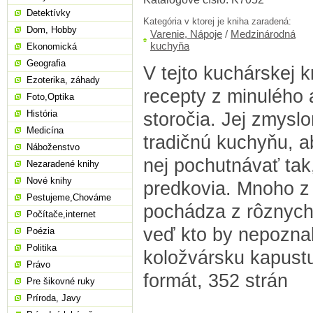
Detektívky
Kategória v ktorej je kniha zaradená:
Dom, Hobby
Varenie, Nápoje
/
Medzinárodná
kuchyňa
Ekonomická
Geografia
V tejto kuchárskej 
Ezoterika, záhady
recepty z minulého
Foto,Optika
História
storočia. Jej zmyslo
Medicína
tradičnú kuchyňu, a
Náboženstvo
nej pochutnávať tak
Nezaradené knihy
Nové knihy
predkovia. Mnoho z 
Pestujeme,Chováme
pochádza z rôznych
Počítače,internet
veď kto by nepoznal
Poézia
Politika
koložvársku kapustu,
Právo
formát, 352 strán
Pre šikovné ruky
Príroda, Javy