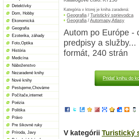
Detektívky
Kategória v ktorej je kniha zaradená:
Dom, Hobby
Geografia
/
Turistický sprievodca
Geografia
/
Automapy,Atlasy
Ekonomická
Geografia
Autom po Európe - 
Ezoterika, záhady
predpisy a služby..
Foto,Optika
História
formát, 240 strán
Medicína
Náboženstvo
Nezaradené knihy
Pridať knihu do k
Nové knihy
Pestujeme,Chováme
Počítače,internet
Poézia
Politika
Právo
Pre šikovné ruky
V kategórii
Turistický
Príroda, Javy