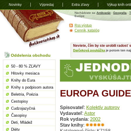
Novinky
Výpredaj
Extra zľavy
Výkup kníh onl
Antikvariát
Nachádzate sa:
Antikvariát
-
Geografia
-
T
shop.sk
Európe
Rss výstup
Cenník, katalóg
Neviete, čím by ste urobili radosť
Darčeková poukážka
je potom ten naj
Oddelenia obchodu
50 - 80 % ZĽAVY
Hitovky mesiaca
Knihy do Eura
Knihy s podpisom autora
EUROPA GUIDE
Beletria, Poézia
Cestopisy
Spisovateľ
:
Kolektív autorov
Cudzojazyčná
Vydavateľ
:
Astor
Časopisy
Rok vydania
:
2002
Deti, Mládež
Stav knihy
:
Diéty
Katalogové číslo: K7158