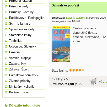
Prírodná lekáreň
Dalmatské pobřeží
Prírodné vedy
Príručky,Slovníky
Rodičovstvo, Pedagogika
Spisovatel
:
Kolektív autorov
, Marco Polo 2000
Katalogové číslo: N6148
Sci - fi, fantasy
Cestovný atlas a
Spoločenské vedy
doporučné tipy...v
Starožitné knihy
češtine, brožovaná, 112
Technika
strán
Učebnice, Slovníky
Umenie
Varenie, Nápoje
Zabava, Hry
Zdravie, Šport
Stav knihy:
Darčekové poukážky
€2,00
(0 Kč)
Životné príbehy
kúpi
Pre Vás:
€1,90
(0 Kč)
Miniatúry, Kolibrík
Knižné Edície
Dôležité informácie