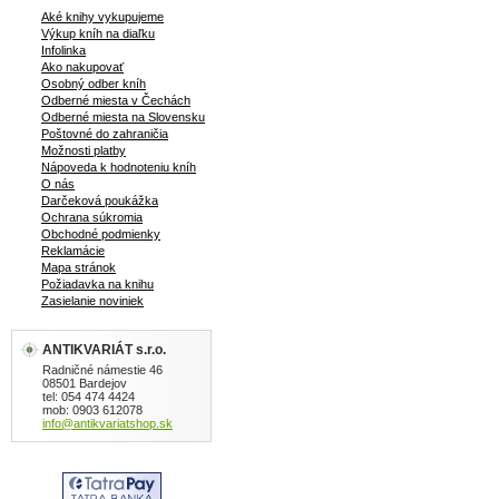
Aké knihy vykupujeme
Výkup kníh na diaľku
Infolinka
Ako nakupovať
Osobný odber kníh
Odberné miesta v Čechách
Odberné miesta na Slovensku
Poštovné do zahraničia
Možnosti platby
Nápoveda k hodnoteniu kníh
O nás
Darčeková poukážka
Ochrana súkromia
Obchodné podmienky
Reklamácie
Mapa stránok
Požiadavka na knihu
Zasielanie noviniek
ANTIKVARIÁT s.r.o.
Radničné námestie 46
08501 Bardejov
tel: 054 474 4424
mob: 0903 612078
info@antikvariatshop.sk