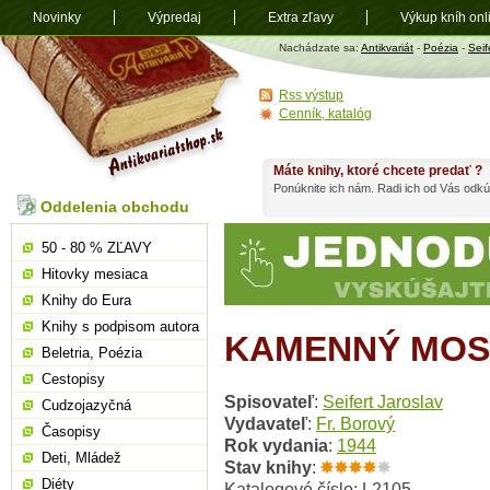
Novinky
Výpredaj
Extra zľavy
Výkup kníh onl
Antikvariát
Nachádzate sa:
Antikvariát
-
Poézia
-
Seif
shop.sk
Rss výstup
Cenník, katalóg
Máte knihy, ktoré chcete predať ?
Ponúknite ich nám. Radi ich od Vás odkú
Oddelenia obchodu
50 - 80 % ZĽAVY
Hitovky mesiaca
Knihy do Eura
Knihy s podpisom autora
KAMENNÝ MOS
Beletria, Poézia
Cestopisy
Spisovateľ
:
Seifert Jaroslav
Cudzojazyčná
Vydavateľ
:
Fr. Borový
Časopisy
Rok vydania
:
1944
Deti, Mládež
Stav knihy
:
Diéty
Katalogové číslo: L2105