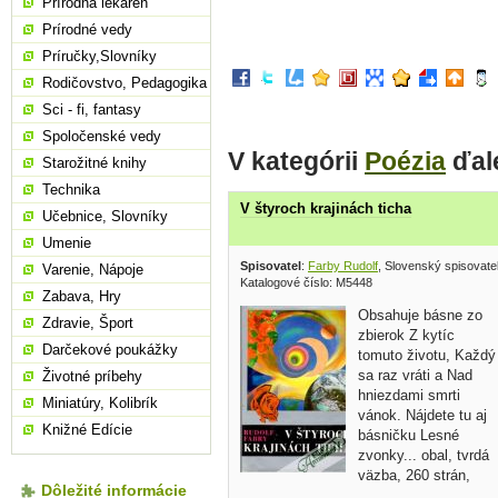
Prírodná lekáreň
Prírodné vedy
Príručky,Slovníky
Rodičovstvo, Pedagogika
Sci - fi, fantasy
Spoločenské vedy
V kategórii
Poézia
ďal
Starožitné knihy
Technika
V štyroch krajinách ticha
Učebnice, Slovníky
Umenie
Spisovatel
:
Farby Rudolf
, Slovenský spisovate
Varenie, Nápoje
Katalogové číslo: M5448
Zabava, Hry
Obsahuje básne zo
Zdravie, Šport
zbierok Z kytíc
Darčekové poukážky
tomuto životu, Každý
sa raz vráti a Nad
Životné príbehy
hniezdami smrti
Miniatúry, Kolibrík
vánok. Nájdete tu aj
Knižné Edície
básničku Lesné
zvonky... obal, tvrdá
väzba, 260 strán,
Dôležité informácie