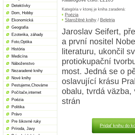
Detektívky
Kategória v ktorej je kniha zaradená:
Dom, Hobby
Poézia
Starožitné knihy
/
Beletria
Ekonomická
Geografia
Jaroslav Seifert, p
Ezoterika, záhady
a první nositel Nob
Foto,Optika
História
literaturu, ukončil 
Medicína
protiokupační tvor
Náboženstvo
most. Jedná se o p
Nezaradené knihy
Nové knihy
oslavující krásu Pra
Pestujeme,Chováme
obalu, tvrdá väzba, 
Počítače,internet
strán
Poézia
Politika
Právo
Pre šikovné ruky
Pridať knihu do k
Príroda, Javy