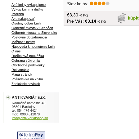
Stav knihy:
Aké knihy vykupujeme
Výkup kníh na diaľku
Infolinka
€3,30
(0 Kč)
kúpi
Ako nakupovať
Pre Vás:
€3,14
(0 Kč)
Osobný odber kníh
Odberné miesta v Čechách
Odberné miesta na Slovensku
Poštovné do zahraničia
Možnosti platby
Nápoveda k hodnoteniu kníh
O nás
Darčeková poukážka
Ochrana súkromia
Obchodné podmienky
Reklamácie
Mapa stránok
Požiadavka na knihu
Zasielanie noviniek
ANTIKVARIÁT s.r.o.
Radničné námestie 46
08501 Bardejov
tel: 054 474 4424
mob: 0903 612078
info@antikvariatshop.sk