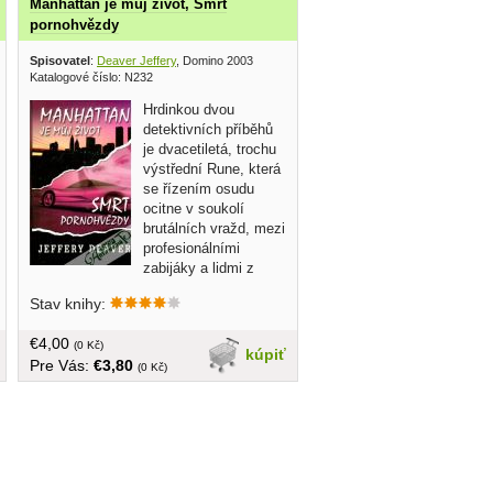
Manhattan je muj život, Smrt
pornohvězdy
 art 2000
Spisovatel
:
Deaver Jeffery
, Domino 2003
Katalogové číslo: N232
Hrdinkou dvou
detektivních příběhů
je dvacetiletá, trochu
výstřední Rune, která
se řízením osudu
ocitne v soukolí
brutálních vražd, mezi
profesionálními
zabijáky a lidmi z
pokraje společnosti, kde se sama stává
Stav knihy:
vyhlédnutou kořistí... v češtine, obal,
tvrdá väzba, 490 strán
€4,00
(0 Kč)
kúpiť
Pre Vás:
€3,80
(0 Kč)