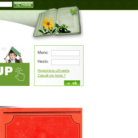
Blog
Meno:
Heslo:
Registrácia užívateľa
Zabudli ste heslo ?