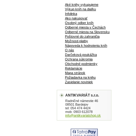
Aké knihy vykupujeme
Výkup kníh na diaľku
Infolinka
Ako nakupovať
Osobný odber kníh
Odberné miesta v Čechách
Odberné miesta na Slovensku
Poštovné do zahraničia
Možnosti platby
Nápoveda k hodnoteniu kníh
O nás
Darčeková poukážka
Ochrana súkromia
Obchodné podmienky
Reklamácie
Mapa stránok
Požiadavka na knihu
Zasielanie noviniek
ANTIKVARIÁT s.r.o.
Radničné námestie 46
08501 Bardejov
tel: 054 474 4424
mob: 0903 612078
info@antikvariatshop.sk