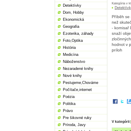
Kategória v k
Detektívky
Detektív
Dom, Hobby
Příběh se
Ekonomická
než skute
Geografia
- komisař 
snaží obje
Ezoterika, záhady
zločinných
Foto,Optika
hodnot v p
História
príloh
Medicína
Náboženstvo
Nezaradené knihy
Nové knihy
Pestujeme,Chováme
Počítače,internet
Poézia
Politika
Právo
Pre šikovné ruky
V kategórii
Príroda, Javy