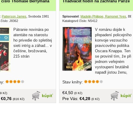
é číslo Thomase Berrymana
Třiadvacet hodin na záchranu Paříže
:
Patterson James
, Svoboda 1981
Spisovatel
:
Madelin Philippe, Ramonet Yves
, BB
 číslo: J8362
Katalogové číslo: N5412
Pátranie novinára po
V románu dojde k
atentáte na starostu
přepadení policejního
ho privedie do spletitej
konvoje vezoucího
sieti intríg a záhad... v
pravicového politika
češtine, brožovaná,
Oscara Knappa. Ten
215 strán
se provinil tím, že při
jednom veřejném
vystoupení brutálně
napadl jistou ženu,
informátorku policie, která zranění
hy:
Stav knihy:
podlehla... v češtine, obal mierne
opotrebovaný, tvrdá väzba, 510 strán
€4,50
9 Kč)
(0 Kč)
kúpiť
kúpiť
:
€0,76
Pre Vás:
€4,28
(816 Kč)
(0 Kč)