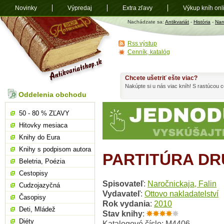
Novinky
Výpredaj
Extra zľavy
Výkup kníh onl
Antikvariát
Nachádzate sa:
Antikvariát
-
História
-
Nar
shop.sk
Rss výstup
Cenník, katalóg
Chcete ušetriť ešte viac?
Nakúpte si u nás viac kníh! S rastúcou
Oddelenia obchodu
50 - 80 % ZĽAVY
Hitovky mesiaca
Knihy do Eura
Knihy s podpisom autora
PARTITÚRA DR
Beletria, Poézia
Cestopisy
Spisovateľ
:
Naročnickaja, Falin
Cudzojazyčná
Vydavateľ
:
Ottovo nakladatelství
Časopisy
Rok vydania
:
2010
Deti, Mládež
Stav knihy
:
Diéty
Katalogové číslo: M4406