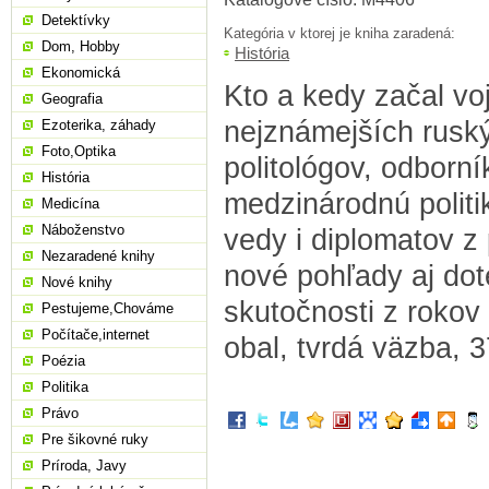
Detektívky
Kategória v ktorej je kniha zaradená:
Dom, Hobby
História
Ekonomická
Kto a kedy začal vo
Geografia
nejznámejších ruský
Ezoterika, záhady
Foto,Optika
politológov, odborn
História
medzinárodnú politi
Medicína
Náboženstvo
vedy i diplomatov z
Nezaradené knihy
nové pohľady aj do
Nové knihy
skutočnosti z rokov 
Pestujeme,Chováme
Počítače,internet
obal, tvrdá väzba, 3
Poézia
Politika
Právo
Pre šikovné ruky
Príroda, Javy