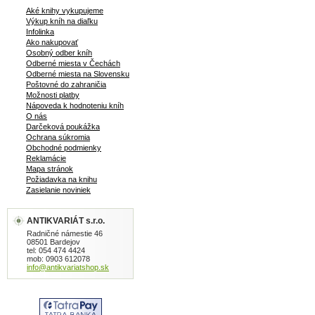
formát, v češtine, 305 strán
Aké knihy vykupujeme
Výkup kníh na diaľku
Infolinka
Ako nakupovať
Osobný odber kníh
Odberné miesta v Čechách
Odberné miesta na Slovensku
Poštovné do zahraničia
Možnosti platby
Nápoveda k hodnoteniu kníh
O nás
Darčeková poukážka
Ochrana súkromia
Obchodné podmienky
Reklamácie
Mapa stránok
Požiadavka na knihu
Zasielanie noviniek
ANTIKVARIÁT s.r.o.
Radničné námestie 46
08501 Bardejov
tel: 054 474 4424
mob: 0903 612078
info@antikvariatshop.sk