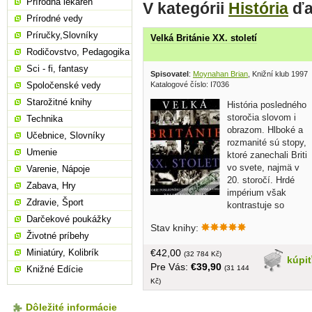
Prírodná lekáreň
V kategórii
História
ďa
Prírodné vedy
Príručky,Slovníky
Velká Británie XX. století
Rodičovstvo, Pedagogika
Sci - fi, fantasy
Spisovatel
:
Moynahan Brian
, Knižní klub 1997
Katalogové číslo: I7036
Spoločenské vedy
Starožitné knihy
História posledného
storočia slovom i
Technika
obrazom. Hlboké a
Učebnice, Slovníky
rozmanité sú stopy,
Umenie
ktoré zanechali Briti
vo svete, najmä v
Varenie, Nápoje
20. storočí. Hrdé
Zabava, Hry
impérium však
Zdravie, Šport
kontrastuje so
zúfalstvom, ktoré vyháňalo chudákov,
Darčekové poukážky
Stav knihy:
do Ameriky, Austrálie a Kanady. Vo víre
Životné príbehy
náboženských a rasových konfliktov
€42,00
Miniatúry, Kolibrík
opúšťa tento zväzok India. Túto
(32 784 Kč)
kúpi
Pre Vás:
€39,90
veľkolepú knihu dopĺňajú unikátne
(31 144
Knižné Edície
fotografie zo súkromných aj verejných
Kč)
zbierok, mnohé z nich sú vytlačené
prvýkrát... tvrdá väzba, obal, veľký
Dôležité informácie