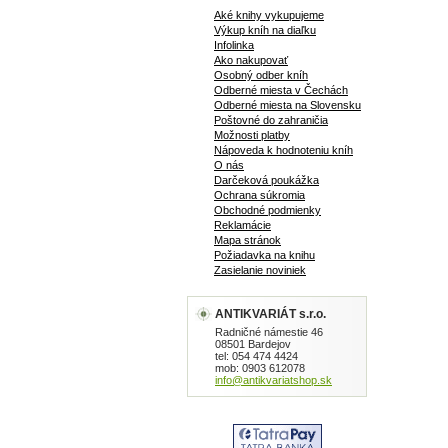
Aké knihy vykupujeme
Výkup kníh na diaľku
Infolinka
Ako nakupovať
Osobný odber kníh
Odberné miesta v Čechách
Odberné miesta na Slovensku
Poštovné do zahraničia
Možnosti platby
Nápoveda k hodnoteniu kníh
O nás
Darčeková poukážka
Ochrana súkromia
Obchodné podmienky
Reklamácie
Mapa stránok
Požiadavka na knihu
Zasielanie noviniek
ANTIKVARIÁT s.r.o.
Radničné námestie 46
08501 Bardejov
tel: 054 474 4424
mob: 0903 612078
info@antikvariatshop.sk