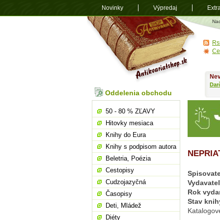
Novinky
Výpredaj
Extr
Antikvariá
Na
shop.sk
Rs
Ce
Nev
Dar
Oddelenia obchodu
50 - 80 % ZĽAVY
Hitovky mesiaca
Knihy do Eura
Knihy s podpisom autora
NEPRIA
Beletria, Poézia
Cestopisy
Spisovate
Cudzojazyčná
Vydavate
Rok vyda
Časopisy
Stav knih
Deti, Mládež
Katalogov
Diéty