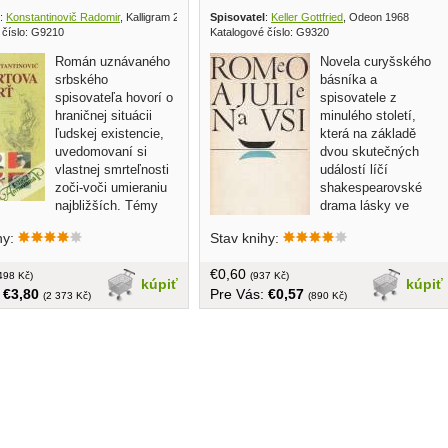
:
Konstantinovič Radomir
, Kalligram 2000
Spisovatel
:
Keller Gottfried
, Odeon 1968
 číslo: G9210
Katalogové číslo: G9320
Román uznávaného
Novela curyšského
srbského
básníka a
spisovateľa hovorí o
spisovatele z
hraničnej situácii
minulého století,
ľudskej existencie,
která na základě
uvedomovaní si
dvou skutečných
vlastnej smrteľnosti
událostí líčí
zoči-voči umieraniu
shakespearovské
najbližších. Témy
drama lásky ve
ti, osamelosti, viery a
venkovském
hy:
Stav knihy:
 sú tu reflektované cez
prostředí. Dva mladí
túry, filozofie a literatúry....
lidé z chudých venkovských rodin,
€0,60
ba, 144 strán
498 Kč)
žijících v nesmiřitelném nepřátelství,
(937 Kč)
kúpiť
kúpiť
:
€3,80
Pre Vás:
€0,57
zvolí smrt ve vlnách řeky, když
(2 373 Kč)
(890 Kč)
nemohou nalézt u svých rodičů
pochopení pro svůj vztah... v češtine,
obal, tvrdá väzba, 128 strán, malý
formát