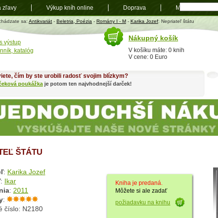
a zľavy
Výkup kníh online
Doprava
Mapa
t
chádzate sa:
Antikvariát
-
Beletria, Poézia
-
Romány I - M
-
Karika Jozef
: Nepriateľ štátu
Nákupný košík
s výstup
V košíku máte: 0 knih
nník, katalóg
V cene: 0 Euro
iete, čím by ste urobili radosť svojim blízkym?
čeková poukážka
je potom ten najvhodnejší darček!
TEĽ ŠTÁTU
ľ
:
Karika Jozef
ľ
:
Ikar
Kniha je predaná.
nia
:
2011
Môžete si ale zadať
y
:
požiadavku na knihu
é číslo: N2180