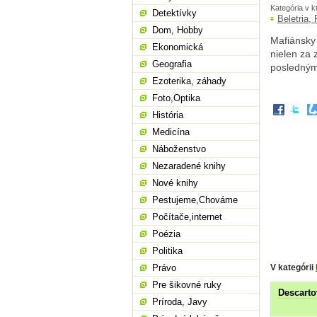
Kategória v k
Detektívky
Beletria,
Dom, Hobby
Mafiánsky
Ekonomická
nielen za 
Geografia
posledným 
Ezoterika, záhady
Foto,Optika
História
Medicína
Náboženstvo
Nezaradené knihy
Nové knihy
Pestujeme,Chováme
Počítače,internet
Poézia
Politika
V kategórii
Právo
Pre šikovné ruky
Descarto
Príroda, Javy