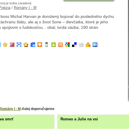
torej je kniha zaradená:
 Poézia
/
Romány I - M
 boss Michal Harvan je donútený bojovať do posledného dychu
záchranu štátu, ale aj o život Sone – dievčatka, ktoré je jeho
spojivom s ľudskosťou... obal, tvrdá väzba, 190 strán
Romány I - M
ďalej doporučujeme
va smrť
Romeo a Julie na vsi