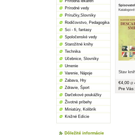
Prírodná lekáreň
Spisovatel
Prírodné vedy
Katalogové
Príručky,Slovníky
Rodičovstvo, Pedagogika
Sci - fi, fantasy
Spoločenské vedy
Starožitné knihy
Technika
Učebnice, Slovníky
Umenie
opustenos
Stav kni
beznádeje
Varenie, Nápoje
prizmu kul
Zabava, Hry
€4,00
tvrdá väz
(2 
Zdravie, Šport
Pre Vás
Darčekové poukážky
Životné príbehy
Miniatúry, Kolibrík
Knižné Edície
Dôležité informácie