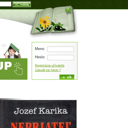
Blog
Meno:
Heslo:
Registrácia užívateľa
Zabudli ste heslo ?