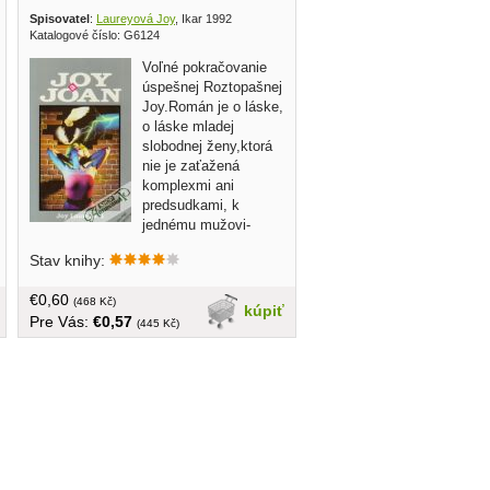
Spisovatel
:
Laureyová Joy
, Ikar 1992
Katalogové číslo: G6124
Voľné pokračovanie
úspešnej Roztopašnej
Joy.Román je o láske,
o láske mladej
slobodnej ženy,ktorá
nie je zaťažená
komplexmi ani
predsudkami, k
jednému mužovi-
Marcovi- a k jednej žene Joan...
Stav knihy:
brožovaná, 145 strán
€0,60
(468 Kč)
kúpiť
Pre Vás:
€0,57
(445 Kč)