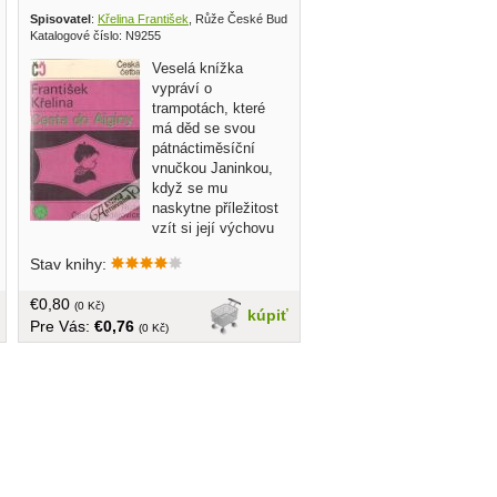
1969
Spisovatel
:
Křelina František
, Růže České Budějovice 1969
Katalogové číslo: N9255
Veselá knížka
vypráví o
trampotách, které
má děd se svou
pátnáctiměsíční
vnučkou Janinkou,
když se mu
naskytne příležitost
vzít si její výchovu
do svých rukou, byť za časté
Stav knihy:
komplikované asistence početné
rodiny... v češtine, brožovaná, 92 strán
€0,80
(0 Kč)
kúpiť
Pre Vás:
€0,76
(0 Kč)