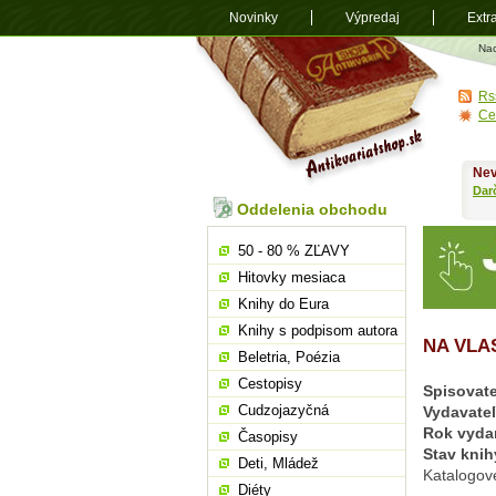
Novinky
Výpredaj
Extr
Antikvariá
Na
shop.sk
Rs
Ce
Nev
Dar
Oddelenia obchodu
50 - 80 % ZĽAVY
Hitovky mesiaca
Knihy do Eura
Knihy s podpisom autora
NA VLA
Beletria, Poézia
Cestopisy
Spisovate
Cudzojazyčná
Vydavate
Rok vyda
Časopisy
Stav knih
Deti, Mládež
Katalogov
Diéty