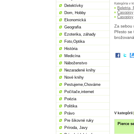
Kategória v k
Detektívky
Beletria,
Časopisy
Dom, Hobby
Časopisy
Ekonomická
Za sebou 
Geografia
Přesto se 
Ezoterika, záhady
brožovaná
Foto,Optika
História
Medicína
Náboženstvo
Nezaradené knihy
Nové knihy
Pestujeme,Chováme
Počítače,internet
Poézia
Politika
V kategórii
Právo
Pre šikovné ruky
Pierce se
Príroda, Javy