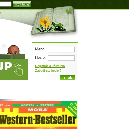
Blog
t
Meno:
Heslo:
Registrácia užívateľa
Zabudli ste heslo ?