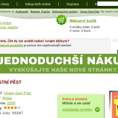
a zľavy
Výkup kníh online
Doprava
Mapa
t
chádzate sa:
Antikvariát
-
Beletria, Poézia
-
Dobrodružné romány
-
Unger Gert Fritz
: Na vlastní pěs
Nákupný košík
s výstup
V košíku máte: 0 knih
nník, katalóg
V cene: 0 Euro
iete, čím by ste urobili radosť svojim blízkym?
čeková poukážka
je potom ten najvhodnejší darček!
STNÍ PĚST
ľ
:
Unger Gert Fritz
ľ
:
Moba
Kniha je predaná.
nia
:
2005
Môžete si ale zadať
y
:
požiadavku na knihu
é číslo: N5087