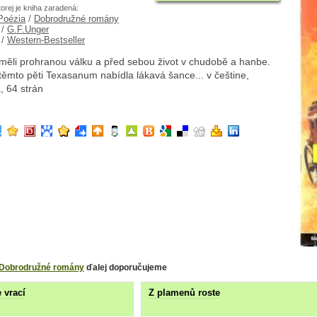
torej je kniha zaradená:
 Poézia
/
Dobrodružné romány
/
G.F.Unger
/
Western-Bestseller
měli prohranou válku a před sebou život v chudobě a hanbe.
těmto pěti Texasanum nabídla lákavá šance... v češtine,
, 64 strán
Dobrodružné romány
ďalej doporučujeme
 vrací
Z plamenů roste