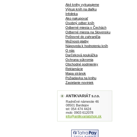
Aké knihy vykupujeme
Výkup kníh na diaľku
Infolinka
Ako nakupovať
Osobný odber kníh
Odberné miesta v Čechách
Odberné miesta na Slovensku
Poštovné do zahraničia
Možnosti platby
Nápoveda k hodnoteniu kníh
O nás
Darčeková poukážka
Ochrana súkromia
Obchodné podmienky
Reklamácie
Mapa stránok
Požiadavka na knihu
Zasielanie noviniek
ANTIKVARIÁT s.r.o.
Radničné námestie 46
08501 Bardejov
tel: 054 474 4424
mob: 0903 612078
info@antikvariatshop.sk