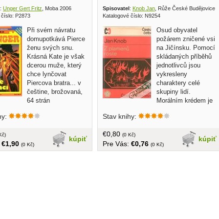
:
Unger Gert Fritz
, Moba 2006
Spisovatel
:
Knob Jan
, Růže České Budějovice 
 číslo: P2873
Katalogové číslo: N9254
Při svém návratu
Osud obyvatel
domupotkává Pierce
požárem zničené vsi
ženu svých snu.
na Jičínsku. Pomocí
Krásná Kate je však
skládaných příběhů
dcerou muže, který
jednotlivců jsou
chce lynčovat
vykresleny
Piercova bratra... v
charaktery celé
češtine, brožovaná,
skupiny lidí.
64 strán
Morálním krédem je
zde společný boj, který přináší pocit
hy:
Stav knihy:
soudržnosti a spolupráce v neštěstí... v
češtine, brožovaná, 94 strán
€0,80
Kč)
(0 Kč)
kúpiť
kúpiť
:
€1,90
Pre Vás:
€0,76
(0 Kč)
(0 Kč)