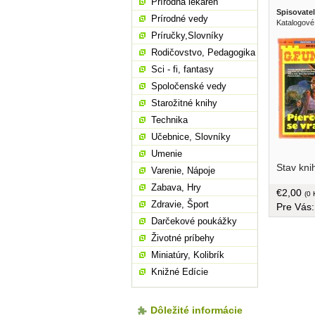
Prírodná lekáreň
Spisovatel
Prírodné vedy
Katalogové
Príručky,Slovníky
Rodičovstvo, Pedagogika
Sci - fi, fantasy
Spoločenské vedy
Starožitné knihy
Technika
Učebnice, Slovníky
Umenie
Stav kni
Varenie, Nápoje
Zabava, Hry
€2,00
(0 
Zdravie, Šport
Pre Vás
Darčekové poukážky
Životné príbehy
Miniatúry, Kolibrík
Knižné Edície
Dôležité informácie