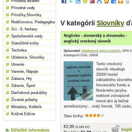
Prírodná lekáreň
Prírodné vedy
Príručky,Slovníky
V kategórii
Slovníky
ďa
Rodičovstvo, Pedagogika
Sci - fi, fantasy
Anglicko - slovenský a slovensko -
Spoločenské vedy
anglický vreckový slovník
Starožitné knihy
Technika
Spisovatel
:
Smejkalová Jana a kolektív
, SPN 1
Katalogové číslo: J5608
Učebnice, Slovníky
Tento vreckový
Umenie
slovník obsahuje
Varenie, Nápoje
25000 hesiel
Zabava, Hry
základného slovného
hovorového fondu a
Zdravie, Šport
literárneho jazyka,
Darčekové poukážky
niektoré zemepisné
Životné príbehy
mená ako aj bežné
amerikanizmy... malý formát, 795 strán,
Miniatúry, Kolibrík
lepenková obálka ufúľana
Knižné Edície
Stav knihy:
€2,00
(3 044 Kč)
kúpi
Dôležité informácie