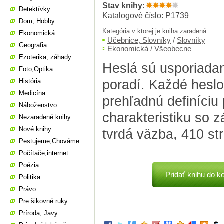
Stav knihy
:
Detektívky
Katalogové číslo: P1739
Dom, Hobby
Kategória v ktorej je kniha zaradená:
Ekonomická
Učebnice, Slovníky
/
Slovníky
Geografia
Ekonomická
/
Všeobecne
Ezoterika, záhady
Heslá sú usporiad
Foto,Optika
poradí. Každé hesl
História
Medicína
prehľadnú definíciu 
Náboženstvo
charakteristiku so z
Nezaradené knihy
Nové knihy
tvrdá väzba, 410 st
Pestujeme,Chováme
Počítače,internet
Poézia
Pridať knihu do k
Politika
Právo
Pre šikovné ruky
Príroda, Javy