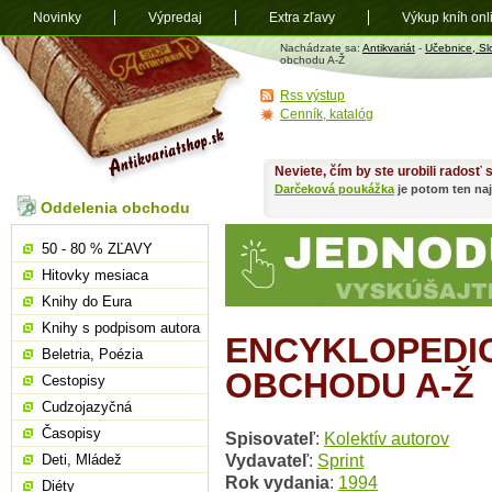
Novinky
Výpredaj
Extra zľavy
Výkup kníh onl
Antikvariát
Nachádzate sa:
Antikvariát
-
Učebnice, Sl
shop.sk
obchodu A-Ž
Rss výstup
Cenník, katalóg
Neviete, čím by ste urobili radosť
Darčeková poukážka
je potom ten naj
Oddelenia obchodu
50 - 80 % ZĽAVY
Hitovky mesiaca
Knihy do Eura
Knihy s podpisom autora
ENCYKLOPEDI
Beletria, Poézia
OBCHODU A-Ž
Cestopisy
Cudzojazyčná
Časopisy
Spisovateľ
:
Kolektív autorov
Vydavateľ
:
Sprint
Deti, Mládež
Rok vydania
:
1994
Diéty