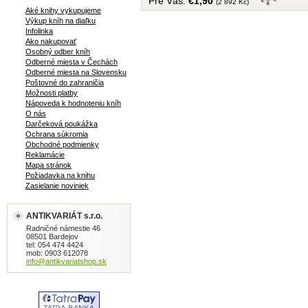
Pre Vás:
€1,90
(2 892 Kč)
Aké knihy vykupujeme
Výkup kníh na diaľku
Infolinka
Ako nakupovať
Osobný odber kníh
Odberné miesta v Čechách
Odberné miesta na Slovensku
Poštovné do zahraničia
Možnosti platby
Nápoveda k hodnoteniu kníh
O nás
Darčeková poukážka
Ochrana súkromia
Obchodné podmienky
Reklamácie
Mapa stránok
Požiadavka na knihu
Zasielanie noviniek
ANTIKVARIÁT s.r.o.
Radničné námestie 46
08501 Bardejov
tel: 054 474 4424
mob: 0903 612078
info@antikvariatshop.sk