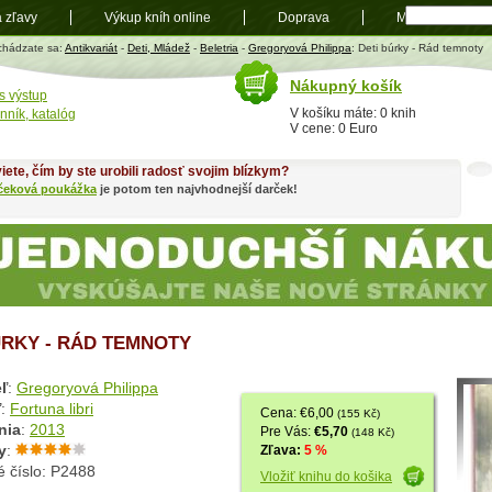
a zľavy
Výkup kníh online
Doprava
Mapa
t
chádzate sa:
Antikvariát
-
Deti, Mládež
-
Beletria
-
Gregoryová Philippa
: Deti búrky - Rád temnoty
Nákupný košík
s výstup
V košíku máte: 0 knih
nník, katalóg
V cene: 0 Euro
iete, čím by ste urobili radosť svojim blízkym?
čeková poukážka
je potom ten najvhodnejší darček!
ÚRKY - RÁD TEMNOTY
ľ
:
Gregoryová Philippa
ľ
:
Fortuna libri
Cena: €6,00
(155 Kč)
nia
:
2013
Pre Vás:
€5,70
(148 Kč)
y
:
Zľava:
5 %
é číslo: P2488
Vložiť knihu do košika