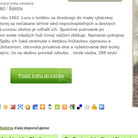
torej je kniha zaradená:
dež
/
Beletria
roku 1453. Luca s Izoldou sa dostávajú do malej rybárskej
ktorej sa nečakane strhne sled nepochopiteľných a desivých
 Lucovou úlohou je odhaliť ich. Spoločné putovanie po
m svete mladých ľudí čoraz väčšmi zbližuje. Namiesto pokojnej
Splitu ich čaká stretnutie s detskou križiackou výpravou a
Johannom, obrovská prívalová vlna a vyšetrovanie detí búrky,
ejníc, čo na dedinu privolali záhubu... tvrdá väzba, 288 strán
Pridať knihu do košíka
Beletria
ďalej doporučujeme