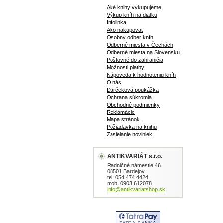
Aké knihy vykupujeme
Výkup kníh na diaľku
Infolinka
Ako nakupovať
Osobný odber kníh
Odberné miesta v Čechách
Odberné miesta na Slovensku
Poštovné do zahraničia
Možnosti platby
Nápoveda k hodnoteniu kníh
O nás
Darčeková poukážka
Ochrana súkromia
Obchodné podmienky
Reklamácie
Mapa stránok
Požiadavka na knihu
Zasielanie noviniek
ANTIKVARIÁT s.r.o.
Radničné námestie 46
08501 Bardejov
tel: 054 474 4424
mob: 0903 612078
info@antikvariatshop.sk