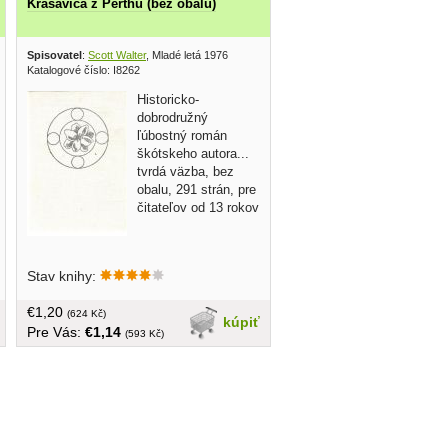
Krásavica z Perthu (bez obalu)
2017
Spisovatel
:
Scott Walter
, Mladé letá 1976
Katalogové číslo: I8262
Historicko-
dobrodružný
ľúbostný román
škótskeho autora...
tvrdá väzba, bez
obalu, 291 strán, pre
čitateľov od 13 rokov
Stav knihy:
€1,20
(624 Kč)
kúpiť
Pre Vás:
€1,14
(593 Kč)