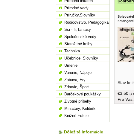
Prírodná lekáreň
Dobrodru
Prírodné vedy
Príručky,Slovníky
Spisovatel
Katalogové 
Rodičovstvo, Pedagogika
Sci - fi, fantasy
Spoločenské vedy
Starožitné knihy
Technika
Učebnice, Slovníky
Umenie
Varenie, Nápoje
Zabava, Hry
Stav kni
Zdravie, Šport
€3,50
Darčekové poukážky
(1 
Pre Vás
Životné príbehy
Miniatúry, Kolibrík
Knižné Edície
Dôležité informácie