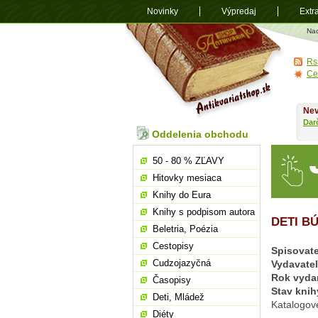
Novinky
Výpredaj
Extr
Antikvariá
Na
shop.sk
Rs
Ce
Nev
Dar
Oddelenia obchodu
50 - 80 % ZĽAVY
Hitovky mesiaca
Knihy do Eura
Knihy s podpisom autora
DETI B
Beletria, Poézia
Cestopisy
Spisovate
Cudzojazyčná
Vydavate
Rok vyda
Časopisy
Stav knih
Deti, Mládež
Katalogov
Diéty