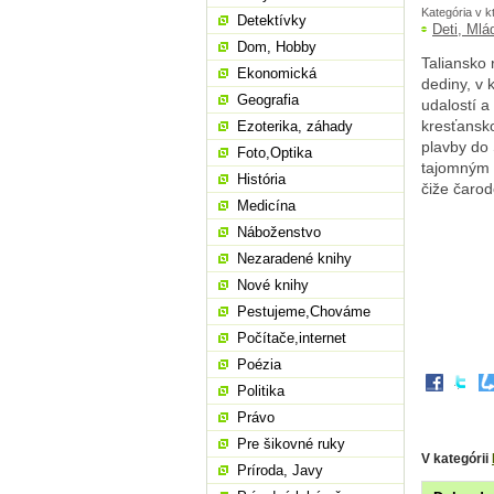
Kategória v k
Detektívky
Deti, Mlá
Dom, Hobby
Taliansko 
Ekonomická
dediny, v 
Geografia
udalostí a
kresťansko
Ezoterika, záhady
plavby do 
Foto,Optika
tajomným 
História
čiže čarod
Medicína
Náboženstvo
Nezaradené knihy
Nové knihy
Pestujeme,Chováme
Počítače,internet
Poézia
Politika
Právo
Pre šikovné ruky
V kategórii
Príroda, Javy