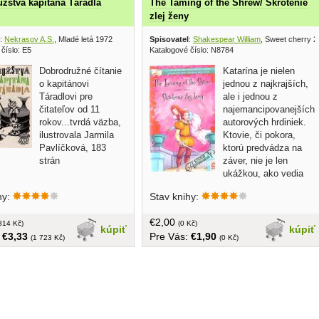
žstvá kapitána Táradla
The Taming of the Shrew/ Skrotenie
zlej ženy
:
Nekrasov A.S.
, Mladé letá 1972
Spisovatel
:
Shakespear William
, Sweet cherry 
číslo: E5
Katalogové číslo: N8784
Dobrodružné čítanie
Katarína je nielen
o kapitánovi
jednou z najkrajších,
Táradlovi pre
ale i jednou z
čitateľov od 11
najemancipovanejších
rokov...tvrdá väzba,
autorových hrdiniek.
ilustrovala Jarmila
Ktovie, či pokora,
Pavlíčková, 183
ktorú predvádza na
strán
záver, nie je len
ukážkou, ako vedia
ženy pri ovládaní mužov šikovne
hy:
Stav knihy:
striedať stratégie... v angličtine aj
slovenčine, brožovaná, 64 strán
€2,00
814 Kč)
(0 Kč)
kúpiť
kúpiť
:
€3,33
Pre Vás:
€1,90
(1 723 Kč)
(0 Kč)