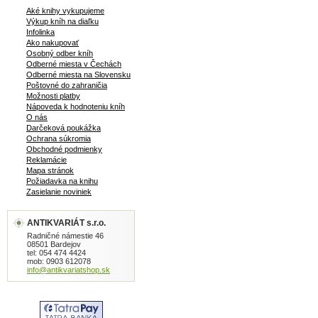
Aké knihy vykupujeme
Výkup kníh na diaľku
Infolinka
Ako nakupovať
Osobný odber kníh
Odberné miesta v Čechách
Odberné miesta na Slovensku
Poštovné do zahraničia
Možnosti platby
Nápoveda k hodnoteniu kníh
O nás
Darčeková poukážka
Ochrana súkromia
Obchodné podmienky
Reklamácie
Mapa stránok
Požiadavka na knihu
Zasielanie noviniek
ANTIKVARIÁT s.r.o.
Radničné námestie 46
08501 Bardejov
tel: 054 474 4424
mob: 0903 612078
info@antikvariatshop.sk