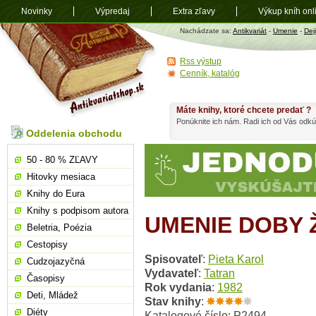
Novinky
Výpredaj
Extra zľavy
Výkup kníh onl
Antikvariát
Nachádzate sa:
Antikvariát
-
Umenie
-
Dej
shop.sk
Rss výstup
Cenník, katalóg
Máte knihy, ktoré chcete predať ?
Ponúknite ich nám. Radi ich od Vás odkú
Oddelenia obchodu
50 - 80 % ZĽAVY
Hitovky mesiaca
Knihy do Eura
Knihy s podpisom autora
UMENIE DOBY 
Beletria, Poézia
Cestopisy
Spisovateľ
:
Pieta Karol
Cudzojazyčná
Vydavateľ
:
Tatran
Časopisy
Rok vydania
:
1982
Deti, Mládež
Stav knihy
:
Diéty
Katalogové číslo: P2494