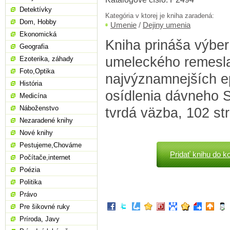
Detektívky
Kategória v ktorej je kniha zaradená:
Dom, Hobby
Umenie
/
Dejiny umenia
Ekonomická
Kniha prináša výber 
Geografia
umeleckého remesla
Ezoterika, záhady
Foto,Optika
najvýznamnejších e
História
osídlenia dávneho S
Medicína
Náboženstvo
tvrdá väzba, 102 st
Nezaradené knihy
Nové knihy
Pestujeme,Chováme
Pridať knihu do k
Počítače,internet
Poézia
Politika
Právo
Pre šikovné ruky
Príroda, Javy