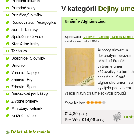
Prírodná lekáreň
V kategórii
Dejiny ume
Prírodné vedy
Príručky,Slovníky
Umění v Afghánistánu
Rodičovstvo, Pedagogika
Sci - fi, fantasy
Spoločenské vedy
Spisovatel
:
Auboyer Jeannine, Darbois Domini
Katalogové číslo: L9517
Starožitné knihy
Autorky slovem a
Technika
dokonalým obrazem
Učebnice, Slovníky
přibližují čtenáři
Umenie
výtvarné umění
křižovatky kulturních
Varenie, Nápoje
cest Asie. Staré
Zabava, Hry
afghánské umění se
Zdravie, Šport
vyvíjelo pod vlivem
všech hlavních uměleckých proudů
Darčekové poukážky
starověku - indického, íránského,
Životné príbehy
Stav knihy:
čínského a helénského , výsledkem byl
Miniatúry, Kolibrík
nový celek, který zasluhuje pozornost
€14,80
všeho kulturního světa... v češtine, bez
(0 Kč)
Knižné Edície
kúpi
Pre Vás:
€14,06
obalu, tvrdá väzba, veľký formát, 175
(0 Kč)
strán, na prednej strane venovanie
Dôležité informácie