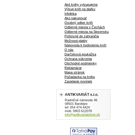
Aké knihy vykupujeme
Výkup kníh na diaľku
Infolinka
Ako nakupovať
Osobný odber kníh
Odberné miesta v Čechách
Odberné miesta na Slovensku
Poštovné do zahraničia
Možnosti platby
Nápoveda k hodnoteniu kníh
O nás
Darčeková poukážka
Ochrana súkromia
Obchodné podmienky
Reklamácie
Mapa stránok
Požiadavka na knihu
Zasielanie noviniek
ANTIKVARIÁT s.r.o.
Radničné námestie 46
08501 Bardejov
tel: 054 474 4424
mob: 0903 612078
info@antikvariatshop.sk