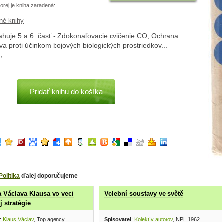
torej je kniha zaradená:
né knihy
ahuje 5.a 6. časť - Zdokonaľovacie cvičenie CO, Ochrana
va proti účinkom bojových biologických prostriedkov...
,
Pridať knihu do košíka
Politika
ďalej doporučujeme
 Václava Klausa vo veci
Volební soustavy ve světě
j stratégie
:
Klaus Václav
, Top agency
Spisovatel
:
Kolektív autorov
, NPL 1962