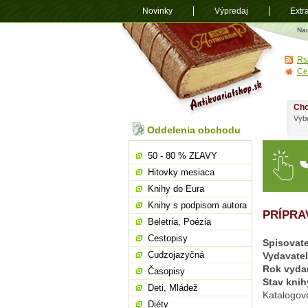
Novinky
Výpredaj
Extr
Antikvariá
Na
shop.sk
Rs
Ce
Chc
Vybe
Oddelenia obchodu
50 - 80 % ZĽAVY
Hitovky mesiaca
Knihy do Eura
Knihy s podpisom autora
PRÍPRA
Beletria, Poézia
Cestopisy
Spisovate
Cudzojazyčná
Vydavate
Rok vyda
Časopisy
Stav knih
Deti, Mládež
Katalogov
Diéty