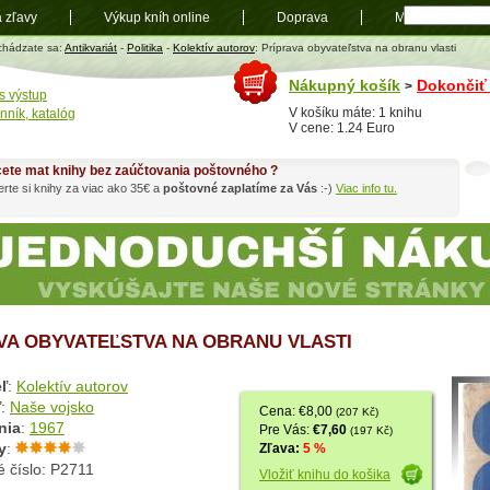
a zľavy
Výkup kníh online
Doprava
Mapa
t
chádzate sa:
Antikvariát
-
Politika
-
Kolektív autorov
: Príprava obyvateľstva na obranu vlasti
Nákupný košík
Dokončiť
>
s výstup
V košíku máte: 1 knihu
nník, katalóg
V cene: 1.24 Euro
ete mat knihy bez zaúčtovania poštovného ?
rte si knihy za viac ako 35€ a
poštovné zaplatíme za Vás
:-)
Viac info tu.
VA OBYVATEĽSTVA NA OBRANU VLASTI
ľ
:
Kolektív autorov
ľ
:
Naše vojsko
Cena: €8,00
(207 Kč)
nia
:
1967
Pre Vás:
€7,60
(197 Kč)
y
:
Zľava:
5 %
é číslo: P2711
Vložiť knihu do košika