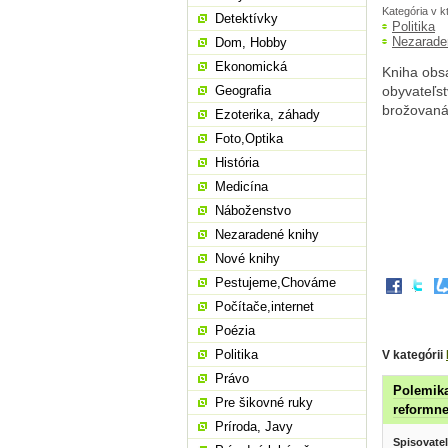
Kategória v k
Detektívky
Politika
Nezarade
Dom, Hobby
Ekonomická
Kniha obs
Geografia
obyvateľst
brožovaná
Ezoterika, záhady
Foto,Optika
História
Medicína
Náboženstvo
Nezaradené knihy
Nové knihy
Pestujeme,Chováme
Počítače,internet
Poézia
Politika
V kategórii
Právo
Polemika
Pre šikovné ruky
reformne
Príroda, Javy
Spisovatel