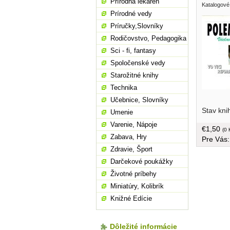
Prírodná lekáreň
Katalogové
Prírodné vedy
Príručky,Slovníky
Rodičovstvo, Pedagogika
Sci - fi, fantasy
Spoločenské vedy
Starožitné knihy
Technika
Učebnice, Slovníky
Stav kni
Umenie
Varenie, Nápoje
€1,50
(0 
Zabava, Hry
Pre Vás
Zdravie, Šport
Darčekové poukážky
Životné príbehy
Miniatúry, Kolibrík
Knižné Edície
Dôležité informácie