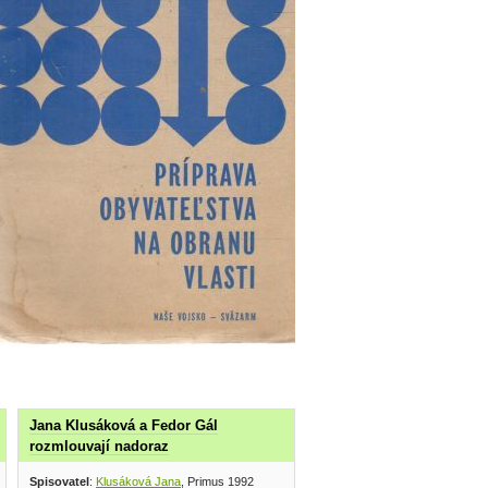
Jana Klusáková a Fedor Gál
rozmlouvají nadoraz
Spisovatel
:
Klusáková Jana
, Primus 1992