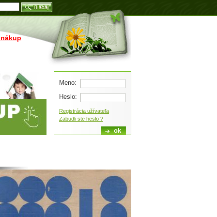
Blog
 nákup
Meno:
Heslo:
Registrácia užívateľa
Zabudli ste heslo ?