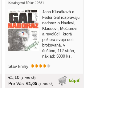
Katalogové číslo: J2681
Jana Klusáková a
Fedor Gál rozprávajú
nadoraz o Havlovi,
Klausovi, Mečiarovi
a revolúcii, ktorá
požiera svoje deti...
brožovaná, v
češtine, 112 strán,
náklad: 5000 ks,
malý formát
Stav knihy:
€1,10
(1 795 Kč)
kúpiť
Pre Vás:
€1,05
(1 706 Kč)