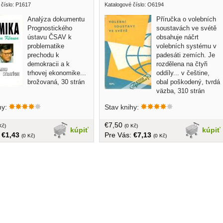
 číslo: P1617
Katalogové číslo: O6194
Analýza dokumentu
Příručka o volebních
Prognostického
soustavách ve svétě
ústavu ČSAV k
obsahuje náčrt
problematike
volebních systému v
prechodu k
padesáti zemích. Je
demokracii a k
rozdělena na čtyři
trhovej ekonomike...
oddíly... v češtine,
brožovaná, 30 strán
obal poškodený, tvrdá
väzba, 310 strán
hy:
Stav knihy:
€7,50
Kč)
(0 Kč)
kúpiť
kúpiť
:
€1,43
Pre Vás:
€7,13
(0 Kč)
(0 Kč)