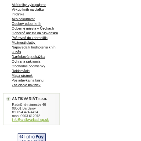
Aké knihy vykupujeme
Výkup kníh na diaľku
Infolinka
Ako nakupovať
Osobný odber kníh
Odberné miesta v Čechách
Odberné miesta na Slovensku
Poštovné do zahraničia
Možnosti platby
Nápoveda k hodnoteniu kníh
O nás
Darčeková poukážka
Ochrana súkromia
Obchodné podmienky
Reklamácie
Mapa stránok
Požiadavka na knihu
Zasielanie noviniek
ANTIKVARIÁT s.r.o.
Radničné námestie 46
08501 Bardejov
tel: 054 474 4424
mob: 0903 612078
info@antikvariatshop.sk