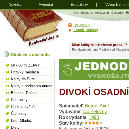
Novinky
Výpredaj
Extra zľavy
Výkup kníh onl
Antikvariát
Nachádzate sa:
Antikvariát
-
Časopisy
-
R
shop.sk
Rss výstup
Cenník, katalóg
Máte knihy, ktoré chcete predať ?
Ponúknite ich nám. Radi ich od Vás odkú
Oddelenia obchodu
50 - 80 % ZĽAVY
Hitovky mesiaca
Knihy do Eura
Knihy s podpisom autora
DIVOKÍ OSADNÍ
Beletria, Poézia
Cestopisy
Spisovateľ
:
Berger Axel
Cudzojazyčná
Vydavateľ
:
Ivo Železný
Časopisy
Rok vydania
:
1993
Deti, Mládež
Stav knihy
:
Diéty
Katalogové číslo: P2906