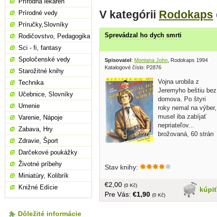
Prírodná lekáreň
V kategórii
Rodokaps
Prírodné vedy
Príručky,Slovníky
Sprevádzal ho dych smrti
Rodičovstvo, Pedagogika
Sci - fi, fantasy
Spoločenské vedy
Spisovatel
:
Montana John
, Rodokaps 1994
Katalogové číslo: P2876
Starožitné knihy
Vojna urobila z
Technika
Jeremyho beštiu bez
Učebnice, Slovníky
domova. Po štyri
Umenie
roky nemal na výber,
musel iba zabíjať
Varenie, Nápoje
nepriateľov...
Zabava, Hry
brožovaná, 60 strán
Zdravie, Šport
Darčekové poukážky
Životné príbehy
Stav knihy:
Miniatúry, Kolibrík
€2,00
(0 Kč)
Knižné Edície
kúpi
Pre Vás:
€1,90
(0 Kč)
Dôležité informácie