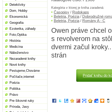
Detektívky
Kategória v ktorej je kniha zaradená:
Dom, Hobby
Časopisy
/
Rodokaps
Beletria, Poézia
/
Dobrodružné rom
Ekonomická
Beletria, Poézia
/
Romány A - C
Geografia
Owen práve chcel o
Ezoterika, záhady
Foto,Optika
s revolverom na stô
História
dvermi začul kroky.
Medicína
Náboženstvo
strán
Nezaradené knihy
Nové knihy
Pestujeme,Chováme
Pridať knihu do k
Počítače,internet
Poézia
Politika
Právo
Pre šikovné ruky
Príroda, Javy