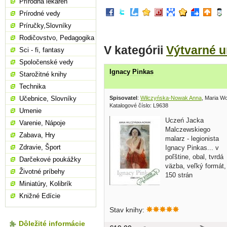
Prírodná lekáreň
Prírodné vedy
Príručky,Slovníky
Rodičovstvo, Pedagogika
V kategórii
Výtvarné 
Sci - fi, fantasy
Spoločenské vedy
Ignacy Pinkas
Starožitné knihy
Technika
Spisovatel
:
Wilczyńska-Nowak Anna
, Maria W
Učebnice, Slovníky
Katalogové číslo: L9638
Umenie
Uczeń Jacka
Varenie, Nápoje
Malczewskiego
Zabava, Hry
malarz - legionista
Zdravie, Šport
Ignacy Pinkas... v
poľštine, obal, tvrdá
Darčekové poukážky
väzba, veľký formát,
Životné príbehy
150 strán
Miniatúry, Kolibrík
Knižné Edície
Stav knihy:
Dôležité informácie