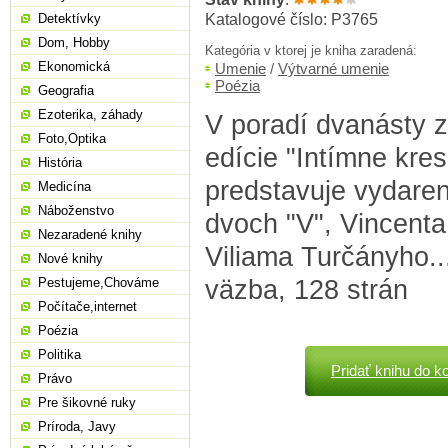
Katalogové číslo: P3765
Detektívky
Dom, Hobby
Kategória v ktorej je kniha zaradená:
Ekonomická
Umenie
/
Výtvarné umenie
Poézia
Geografia
Ezoterika, záhady
V poradí dvanásty 
Foto,Optika
edície "Intímne kre
História
predstavuje vydare
Medicína
Náboženstvo
dvoch "V", Vincenta
Nezaradené knihy
Viliama Turčányho...
Nové knihy
väzba, 128 strán
Pestujeme,Chováme
Počítače,internet
Poézia
Politika
Pridať knihu do k
Právo
Pre šikovné ruky
Príroda, Javy