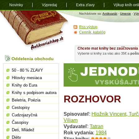
Novinky
Výpredaj
Extra zľavy
Výkup kníh onl
Antikvariát
Nachádzate sa:
Antikvariát
-
Umenie
-
Výt
shop.sk
Rss výstup
Cenník, katalóg
Chcete mat knihy bez zaúčtovania
Vyberte si knihy za viac ako 35€ a
pošt
Oddelenia obchodu
50 - 80 % ZĽAVY
Hitovky mesiaca
Knihy do Eura
Knihy s podpisom autora
ROZHOVOR
Beletria, Poézia
Cestopisy
Spisovateľ
:
Hložník Vincent, Tur
Cudzojazyčná
Viliam
Časopisy
Vydavateľ
:
Tatran
Deti, Mládež
Rok vydania
:
1984
Diéty
Stav knihy
: