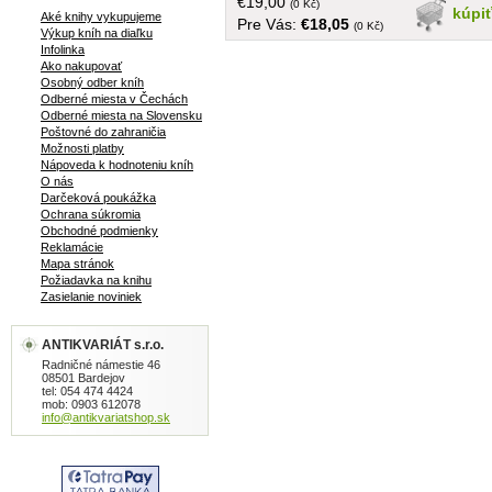
€19,00
(0 Kč)
kúpi
Aké knihy vykupujeme
Pre Vás:
€18,05
(0 Kč)
Výkup kníh na diaľku
Infolinka
Ako nakupovať
Osobný odber kníh
Odberné miesta v Čechách
Odberné miesta na Slovensku
Poštovné do zahraničia
Možnosti platby
Nápoveda k hodnoteniu kníh
O nás
Darčeková poukážka
Ochrana súkromia
Obchodné podmienky
Reklamácie
Mapa stránok
Požiadavka na knihu
Zasielanie noviniek
ANTIKVARIÁT s.r.o.
Radničné námestie 46
08501 Bardejov
tel: 054 474 4424
mob: 0903 612078
info@antikvariatshop.sk