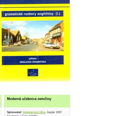
Moderná učebnica nemčiny
pedagogické nakladateľstvo 1962
Spisovatel
:
Hoppnerová Věra
, Jaspis 1997
Katalogové číslo: P4486