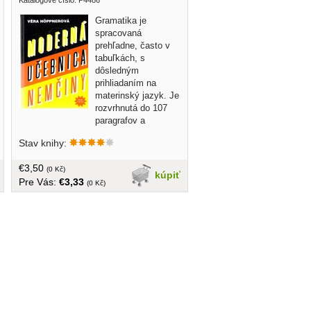
Gramatika je
spracovaná
prehľadne, často v
tabuľkách, s
dôsledným
prihliadaním na
materinský jazyk. Je
rozvrhnutá do 107
paragrafov a
rozdelená do 30 lekcií... tvrdá väzba,
Stav knihy:
382 strán
€3,50
(0 Kč)
kúpiť
Pre Vás:
€3,33
(0 Kč)