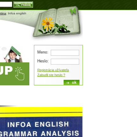
Blog
tina
: Infoa english
Meno:
Heslo:
Registrácia užívateľa
Zabudli ste heslo ?