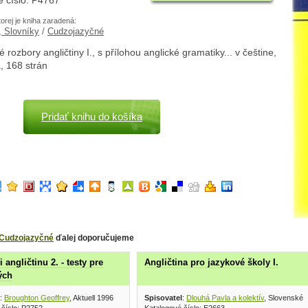
é číslo: P4767
torej je kniha zaradená:
, Slovníky
/
Cudzojazyčné
 rozbory angličtiny I., s přílohou anglické gramatiky... v češtine,
, 168 strán
Pridať knihu do košíka
Cudzojazyčné
ďalej doporučujeme
i angličtinu 2. - testy pre
Angličtina pro jazykové školy I.
ých
:
Broughton Geoffrey
, Aktuell 1996
Spisovatel
:
Dlouhá Pavla a kolektív
, Slovenské 
 číslo: P2752
Katalogové číslo: E2663