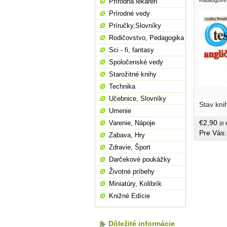
Prírodná lekáreň
Prírodné vedy
Príručky,Slovníky
Rodičovstvo, Pedagogika
Sci - fi, fantasy
Spoločenské vedy
Starožitné knihy
Technika
zásoby a
Učebnice, Slovníky
Stav kni
učiteľov,
Umenie
brožovaná
€2,90
Varenie, Nápoje
(0 
Pre Vás
Zabava, Hry
Zdravie, Šport
Darčekové poukážky
Životné príbehy
Miniatúry, Kolibrík
Knižné Edície
Dôležité informácie