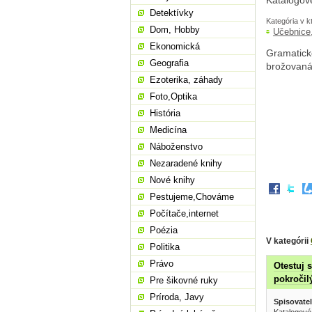
Katalogov
Detektívky
Kategória v k
Dom, Hobby
Učebnice
Ekonomická
Gramatické
Geografia
brožovaná
Ezoterika, záhady
Foto,Optika
História
Medicína
Náboženstvo
Nezaradené knihy
Nové knihy
Pestujeme,Chováme
Počítače,internet
Poézia
V kategórii
Politika
Právo
Otestuj s
pokročil
Pre šikovné ruky
Príroda, Javy
Spisovatel
Katalogové