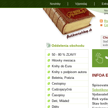
Novinky
Výpredaj
Extr
Antikvariá
Na
shop.sk
gra
Rs
Ce
Chc
Stač
Oddelenia obchodu
kní
50 - 80 % ZĽAVY
Hitovky mesiaca
Knihy do Eura
Knihy s podpisom autora
INFOA 
Beletria, Poézia
Cestopisy
Spisovate
Cudzojazyčná
Sobotíkov
Vydavate
Časopisy
Rok vyda
Deti, Mládež
Stav knih
Diéty