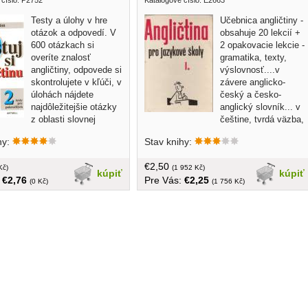
Testy a úlohy v hre
Učebnica angličtiny -
otázok a odpovedí. V
obsahuje 20 lekcií +
600 otázkach si
2 opakovacie lekcie -
overíte znalosť
gramatika, texty,
angličtiny, odpovede si
výslovnosť....v
skontrolujete v kľúči, v
závere anglicko-
úlohách nájdete
český a česko-
najdôležitejšie otázky
anglický slovník... v
z oblasti slovnej
češtine, tvrdá väzba,
 gramatiky. Kniha vhodná pre
360 strán, v knihe pečiatka, väzba v
hy:
Stav knihy:
 žiakov a dospelých...
závere prelepená lepiacou páskou,
, 220 strán
zľava 10%
€2,50
Kč)
(1 952 Kč)
kúpiť
kúpiť
:
€2,76
Pre Vás:
€2,25
(0 Kč)
(1 756 Kč)