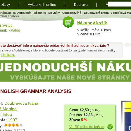
a zľavy
Výkup kníh online
Doprava
Mapa
t
chádzate sa:
Antikvariát
-
Učebnice, Slovníky
-
Cudzojazyčné
-
Doubravová Ivana, Sobotíková Mar
mmar analysis
Nákupný košík
s výstup
V košíku máte: 0 knih
nník, katalóg
V cene: 0 Euro
ete dostávať info o najnovšie pridaných knihách do antikvariátu ?
í si vybrať oddelenie, z ktorého budete dostávať 1x za týždeň najnovšie prírastky
h
kliknite tu.
ENGLISH GRAMMAR ANALYSIS
ľ
:
Doubravová Ivana,
á Martina
Cena: €2,50
(65 Kč)
ľ
:
Infoa
Pre Vás:
€2,38
(62 Kč)
nia
:
1997
Zľava:
5 %
y
:
Vložiť knihu do košika