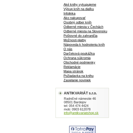
Aké knihy vykupujeme
Výkup kníh na diaľku
Infolinka
Ako nakupovať
Osobný odber kníh
Odberné miesta v Čechách
Odberné miesta na Slovensku
Poštovné do zahraničia
Možnosti platby
Nápoveda k hodnoteniu kníh
O nás
Darčeková poukážka
Ochrana súkromia
Obchodné podmienky
Reklamácie
Mapa stránok
Požiadavka na knihu
Zasielanie noviniek
ANTIKVARIÁT s.r.o.
Radničné námestie 46
08501 Bardejov
tel: 054 474 4424
mob: 0903 612078
info@antikvariatshop.sk