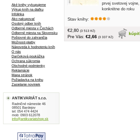
prvej svetovej vojne,
Aké knihy vykupujeme
konkrétne do roku
Výkup kníh na diaľku
1923. Očami dvadsaťpäťročného
Infolinka
Stav knihy:
Ako nakupovať
Ludwiga Bodmera nám predstaví
Osobný odber kníh
Nemecko - porazenú krajinu zmietajúcu
Odberné miesta v Čechách
€2,80
sa v nekonečných ekonomických
(3 513 Kč)
kúpi
Odberné miesta na Slovensku
Pre Vás:
€2,66
problémoch a revoltách, kedy sa vo
(3 337 Kč)
Poštovné do zahraničia
všeobecnom chaose rodia nové,
Možnosti platby
Nápoveda k hodnoteniu kníh
radikálne politické strany a zvádzajú
O nás
medzi sebou pouličné bitky. Napriek
Darčeková poukážka
pochmúrnemu obdobiu v dejinách
Ochrana súkromia
Nemecka a napriek neľahkej
Obchodné podmienky
ekonomickej situácii si Ludwig
Reklamácie
Mapa stránok
zachováva typický, iróniou nadľahčený
Požiadavka na knihu
pohľad na dianie okolo seba... bez
Zasielanie noviniek
obalu, tvrdá väzba, 384 strán + 6 príloh
ANTIKVARIÁT s.r.o.
Radničné námestie 46
08501 Bardejov
tel: 054 474 4424
mob: 0903 612078
info@antikvariatshop.sk