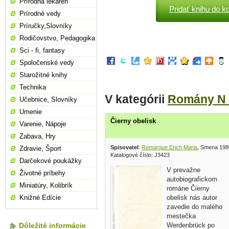
Prírodná lekáreň
Pridať knihu do k
Prírodné vedy
Príručky,Slovníky
Rodičovstvo, Pedagogika
Sci - fi, fantasy
Spoločenské vedy
Starožitné knihy
Technika
V kategórii
Romány N 
Učebnice, Slovníky
Umenie
Čierny obelisk
Varenie, Nápoje
Zabava, Hry
Spisovatel
:
Remarque Erich Maria
, Smena 198
Zdravie, Šport
Katalogové číslo: J3423
Darčekové poukážky
V prevažne
Životné príbehy
autobiografickom
Miniatúry, Kolibrík
románe Čierny
obelisk nás autor
Knižné Edície
zavedie do malého
mestečka
Werdenbrück po
Dôležité informácie