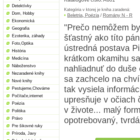
Detektívky
Kategória v ktorej je kniha zaradená:
Dom, Hobby
Beletria, Poézia
/
Romány N - R
Ekonomická
"Prečo nemôžem byť
Geografia
šťastný ako títo pán
Ezoterika, záhady
Foto,Optika
ústredná postava P
História
krátkom okamihu sa
Medicína
Náboženstvo
nahliadnuť do duše 
Nezaradené knihy
sa zachcelo na chví
Nové knihy
tak vysiela informác
Pestujeme,Chováme
Počítače,internet
upresňuje v očiach č
Poézia
v živote... malý for
Politika
opotrebovaný, tvrdá
Právo
Pre šikovné ruky
Príroda, Javy