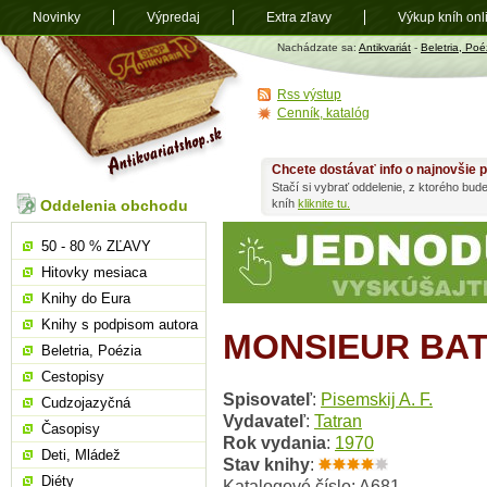
Novinky
Výpredaj
Extra zľavy
Výkup kníh onl
Antikvariát
Nachádzate sa:
Antikvariát
-
Beletria, Poé
shop.sk
Rss výstup
Cenník, katalóg
Chcete dostávať info o najnovšie p
Stačí si vybrať oddelenie, z ktorého bud
Oddelenia obchodu
kníh
kliknite tu.
50 - 80 % ZĽAVY
Hitovky mesiaca
Knihy do Eura
Knihy s podpisom autora
MONSIEUR BA
Beletria, Poézia
Cestopisy
Spisovateľ
:
Pisemskij A. F.
Cudzojazyčná
Vydavateľ
:
Tatran
Časopisy
Rok vydania
:
1970
Deti, Mládež
Stav knihy
:
Diéty
Katalogové číslo: A681