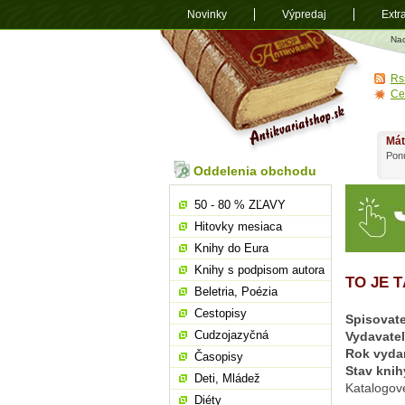
Novinky
Výpredaj
Extr
Antikvariá
Na
shop.sk
Rs
Ce
Mát
Ponú
Oddelenia obchodu
50 - 80 % ZĽAVY
Hitovky mesiaca
Knihy do Eura
Knihy s podpisom autora
TO JE 
Beletria, Poézia
Cestopisy
Spisovate
Cudzojazyčná
Vydavate
Rok vyda
Časopisy
Stav knih
Deti, Mládež
Katalogov
Diéty