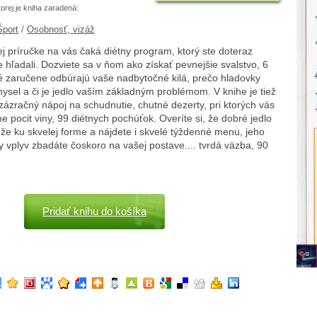
torej je kniha zaradená:
Šport
/
Osobnosť, vizáž
ej príručke na vás čaká diétny program, ktorý ste doteraz
hľadali. Dozviete sa v ňom ako získať pevnejšie svalstvo, 6
ré zaručene odbúrajú vaše nadbytočné kilá, prečo hladovky
sel a či je jedlo vaším základným problémom. V knihe je tiež
zázračný nápoj na schudnutie, chutné dezerty, pri ktorých vás
 pocit viny, 99 diétnych pochúťok. Overíte si, že dobré jedlo
e ku skvelej forme a nájdete i skvelé týždenné menu, jeho
 vplyv zbadáte čoskoro na vašej postave.... tvrdá väzba, 90
Pridať knihu do košíka