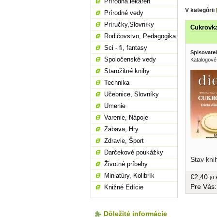
Prírodná lekáreň
V kategórii
Prírodné vedy
Príručky,Slovníky
Cukrovka
Rodičovstvo, Pedagogika
Sci - fi, fantasy
Spisovatel
Spoločenské vedy
Katalogové
Starožitné knihy
Technika
Učebnice, Slovníky
Umenie
Varenie, Nápoje
Zabava, Hry
Zdravie, Šport
Darčekové poukážky
Stav kni
Životné príbehy
Miniatúry, Kolibrík
€2,40
(0 
Pre Vás
Knižné Edície
Dôležité informácie