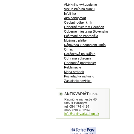
Aké knihy vykupujeme
Výkup kníh na diaľku
Infolinka
Ako nakupovať
Osobný odber kníh
Odberné miesta v Čechách
Odberné miesta na Slovensku
Poštovné do zahraničia
Možnosti platby
Nápoveda k hodnoteniu kníh
O nás
Darčeková poukážka
Ochrana súkromia
Obchodné podmienky
Reklamácie
Mapa stránok
Požiadavka na knihu
Zasielanie noviniek
ANTIKVARIÁT s.r.o.
Radničné námestie 46
08501 Bardejov
tel: 054 474 4424
mob: 0903 612078
info@antikvariatshop.sk