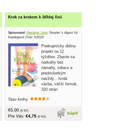
Krok za krokom k štíhlej línii
Spisovatel
:
Hastings John
, Reader´s digest Výber 2004
Katalogové číslo: N3029
Priekopnícky diétny
projekt na 12
týždňov. Zbavte sa
nadváhy bez
námahy, zdravo a
predovšetkým
navždy... tvrdá
väzba, väčší formát,
320 strán
Stav knihy:
€5,00
(0 Kč)
kúpiť
Pre Vás:
€4,75
(0 Kč)