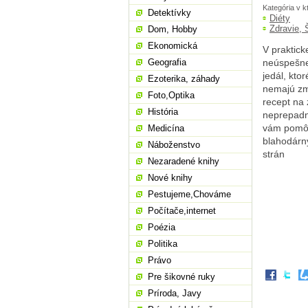
Kategória v k
Detektívky
Diéty
Zdravie, 
Dom, Hobby
Ekonomická
V praktick
Geografia
neúspešne 
jedál, kto
Ezoterika, záhady
nemajú zmy
Foto,Optika
recept na 
História
neprepadne
vám pomôž
Medicína
blahodárny
Náboženstvo
strán
Nezaradené knihy
Nové knihy
Pestujeme,Chováme
Počítače,internet
Poézia
Politika
Právo
Pre šikovné ruky
Príroda, Javy