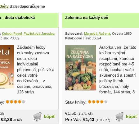
Diéty
ďalej doporučujeme
 - dieta diabetická
Zelenina na každý deň
:
Kohout Pavel, Pavlíčková Jaroslava
, Nakladatelství Pavla Momčilová 2000
Spisovatel
:
Murgová Ružena
, Osveta 1980
 číslo: P3352
Katalogové číslo: J6824
Základem léčby
Autorka verí, že táto
cukrovky zustava
knižka svojimi
dieta, dieta
receptami, ktoré sú
individuálně
rozpočítané pre 4-5
připravená, pečlivě a
osôb, obohatí vaše
celoživotně
skúsenosti a spestrí
dodržováná... v
jedálny lístok...
češtine, brožovaná,
brožovaná, malý
126 strán
formát, 144 strán, 8
strán farebnej prílohy,
hy:
Stav knihy:
€1,50
Kč)
(1 171 Kč)
kúpiť
kúpiť
:
€2,28
Pre Vás:
€1,43
(0 Kč)
(1 112 Kč)