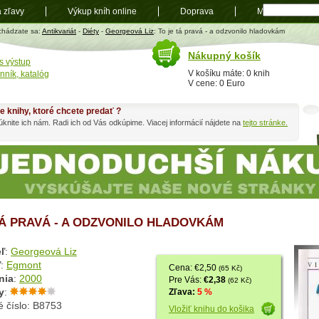
a zľavy
Výkup kníh online
Doprava
Mapa
t
chádzate sa:
Antikvariát
-
Diéty
-
Georgeová Liz
: To je tá pravá - a odzvonilo hladovkám
Nákupný košík
s výstup
V košíku máte: 0 knih
nník, katalóg
V cene: 0 Euro
e knihy, ktoré chcete predať ?
knite ich nám. Radi ich od Vás odkúpime. Viacej informácií nájdete na
tejto stránke.
TÁ PRAVÁ - A ODZVONILO HLADOVKÁM
ľ
:
Georgeová Liz
ľ
:
Egmont
Cena: €2,50
(65 Kč)
nia
:
2000
Pre Vás:
€2,38
(62 Kč)
y
:
Zľava:
5 %
é číslo: B8753
Vložiť knihu do košika