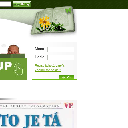
Blog
Meno:
Heslo:
Registrácia užívateľa
Zabudli ste heslo ?