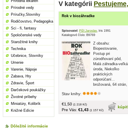
Prírodná lekáreň
V kategórii
Pestujeme
Prírodné vedy
Príručky,Slovníky
Rok v biozáhradke
Rodičovstvo, Pedagogika
Sci - fi, fantasy
Spisovatel
:
Pížl Jaroslav
, Iris 1991
Spoločenské vedy
Katalogové číslo: B9769
Starožitné knihy
Z obsahu:
Biopestovanie,
Technika
Postup pri
Učebnice, Slovníky
zúrodňovaní pôd,
Umenie
Malá záhradka-veľká
úroda, Niekoľko
Varenie, Nápoje
praktických
Zabava, Hry
odporúčaní...
Zdravie, Šport
brožovaná, 64 strán,
Darčekové poukážky
Stav knihy:
Životné príbehy
Miniatúry, Kolibrík
€1,50
(1 218 Kč)
kúpi
Pre Vás:
€1,43
Knižné Edície
(1 157 Kč)
Dôležité informácie