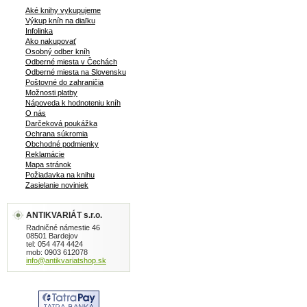
Aké knihy vykupujeme
Výkup kníh na diaľku
Infolinka
Ako nakupovať
Osobný odber kníh
Odberné miesta v Čechách
Odberné miesta na Slovensku
Poštovné do zahraničia
Možnosti platby
Nápoveda k hodnoteniu kníh
O nás
Darčeková poukážka
Ochrana súkromia
Obchodné podmienky
Reklamácie
Mapa stránok
Požiadavka na knihu
Zasielanie noviniek
ANTIKVARIÁT s.r.o.
Radničné námestie 46
08501 Bardejov
tel: 054 474 4424
mob: 0903 612078
info@antikvariatshop.sk