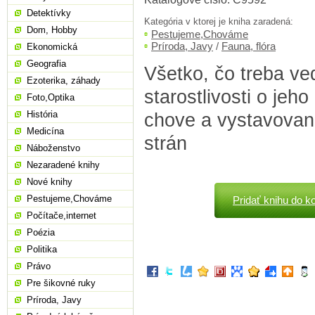
Detektívky
Kategória v ktorej je kniha zaradená:
Dom, Hobby
Pestujeme,Chováme
Príroda, Javy
/
Fauna, flóra
Ekonomická
Geografia
Všetko, čo treba ved
Ezoterika, záhady
starostlivosti o jeho
Foto,Optika
História
chove a vystavovaní
Medicína
strán
Náboženstvo
Nezaradené knihy
Nové knihy
Pestujeme,Chováme
Pridať knihu do k
Počítače,internet
Poézia
Politika
Právo
Pre šikovné ruky
Príroda, Javy