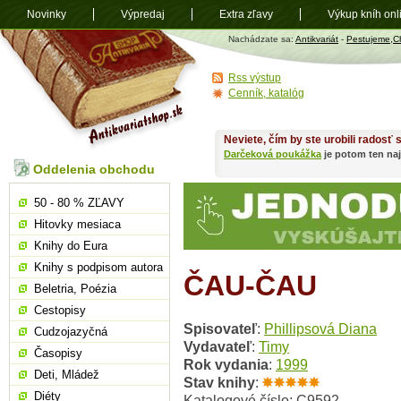
Novinky
Výpredaj
Extra zľavy
Výkup kníh onl
Antikvariát
Nachádzate sa:
Antikvariát
-
Pestujeme,
shop.sk
Rss výstup
Cenník, katalóg
Neviete, čím by ste urobili radosť
Darčeková poukážka
je potom ten naj
Oddelenia obchodu
50 - 80 % ZĽAVY
Hitovky mesiaca
Knihy do Eura
Knihy s podpisom autora
ČAU-ČAU
Beletria, Poézia
Cestopisy
Spisovateľ
:
Phillipsová Diana
Cudzojazyčná
Vydavateľ
:
Timy
Časopisy
Rok vydania
:
1999
Deti, Mládež
Stav knihy
:
Diéty
Katalogové číslo: C9592