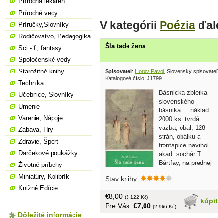
Prírodná lekáreň
Prírodné vedy
V kategórii
Poézia
ďal
Príručky,Slovníky
Rodičovstvo, Pedagogika
Šla tade žena
Sci - fi, fantasy
Spoločenské vedy
Starožitné knihy
Spisovatel
:
Horov Pavol
, Slovenský spisovate
Katalogové číslo: J1799
Technika
Básnicka zbierka
Učebnice, Slovníky
slovenského
Umenie
básnika.... náklad:
Varenie, Nápoje
2000 ks, tvrdá
väzba, obal, 128
Zabava, Hry
strán, obálku a
Zdravie, Šport
frontspice navrhol
Darčekové poukážky
akad. sochár T.
Bártfay, na prednej
Životné príbehy
strane venovanie
Miniatúry, Kolibrík
Stav knihy:
Knižné Edície
€8,00
(3 122 Kč)
kúpi
Pre Vás:
€7,60
(2 966 Kč)
Dôležité informácie