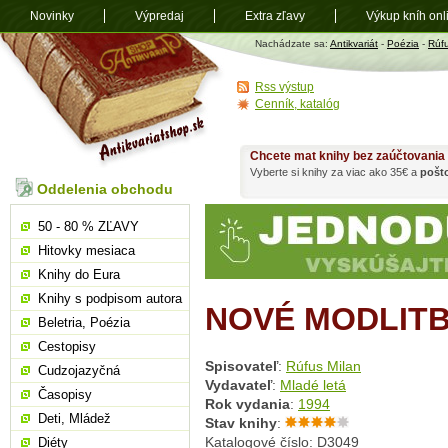
Novinky
Výpredaj
Extra zľavy
Výkup kníh onl
Antikvariát
Nachádzate sa:
Antikvariát
-
Poézia
-
Rúfu
shop.sk
Rss výstup
Cenník, katalóg
Chcete mat knihy bez zaúčtovania
Vyberte si knihy za viac ako 35€ a
pošt
Oddelenia obchodu
50 - 80 % ZĽAVY
Hitovky mesiaca
Knihy do Eura
Knihy s podpisom autora
NOVÉ MODLITB
Beletria, Poézia
Cestopisy
Spisovateľ
:
Rúfus Milan
Cudzojazyčná
Vydavateľ
:
Mladé letá
Časopisy
Rok vydania
:
1994
Deti, Mládež
Stav knihy
:
Katalogové číslo: D3049
Diéty