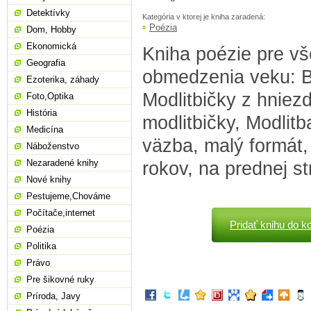
Detektívky
Kategória v ktorej je kniha zaradená:
Poézia
Dom, Hobby
Ekonomická
Kniha poézie pre v
Geografia
obmedzenia veku: B
Ezoterika, záhady
Modlitbičky z hniez
Foto,Optika
História
modlitbičky, Modlitba
Medicína
väzba, malý formát, 
Náboženstvo
Nezaradené knihy
rokov, na prednej s
Nové knihy
Pestujeme,Chováme
Počítače,internet
Pridať knihu do k
Poézia
Politika
Právo
Pre šikovné ruky
Príroda, Javy