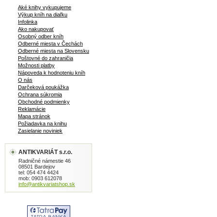
Aké knihy vykupujeme
Výkup kníh na diaľku
Infolinka
Ako nakupovať
Osobný odber kníh
Odberné miesta v Čechách
Odberné miesta na Slovensku
Poštovné do zahraničia
Možnosti platby
Nápoveda k hodnoteniu kníh
O nás
Darčeková poukážka
Ochrana súkromia
Obchodné podmienky
Reklamácie
Mapa stránok
Požiadavka na knihu
Zasielanie noviniek
ANTIKVARIÁT s.r.o.
Radničné námestie 46
08501 Bardejov
tel: 054 474 4424
mob: 0903 612078
info@antikvariatshop.sk