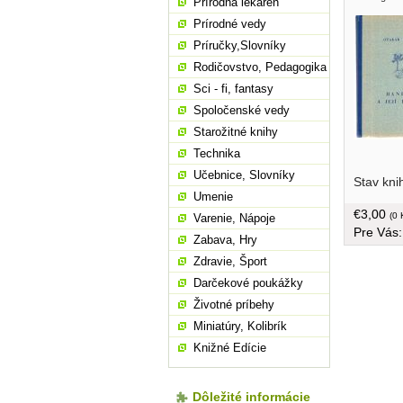
Prírodná lekáreň
Prírodné vedy
Príručky,Slovníky
Rodičovstvo, Pedagogika
Sci - fi, fantasy
Spoločenské vedy
Starožitné knihy
Technika
rozdílné 
Učebnice, Slovníky
Stav kni
uběhne jí
Umenie
radovánká
€3,00
zpět do P
(0 
Varenie, Nápoje
Pre Vás
už je obs
Zabava, Hry
jistě najd
Zdravie, Šport
smutnou i
jen život
Darčekové poukážky
tvrdá väz
Životné príbehy
Miniatúry, Kolibrík
Knižné Edície
Dôležité informácie