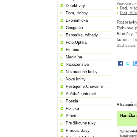
Kategória v k
Detektívky
Deti, Mlá
Deti, Mlá
Dom, Hobby
Ekonomická
Rozprávky
Geografia
Rybkove pe
Bludičky,
Ezoterika, záhady
kupec... b
Foto,Optika
250 strán
História
Medicína
Náboženstvo
Nezaradené knihy
Nové knihy
Pestujeme,Chováme
Počítače,internet
Poézia
V kategórii
Politika
Hanička 
Právo
Pre šikovné ruky
Príroda, Javy
Spisovatel
Katalogové