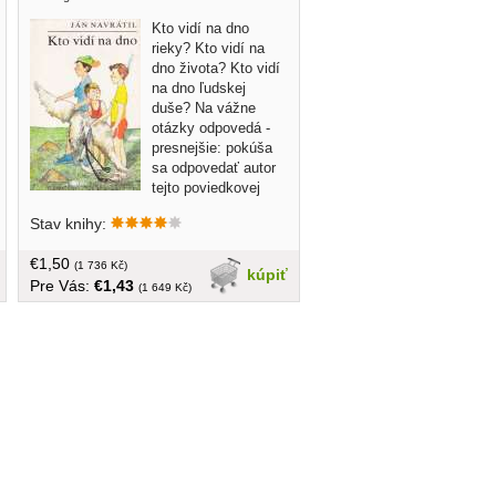
Kto vidí na dno
rieky? Kto vidí na
dno života? Kto vidí
na dno ľudskej
duše? Na vážne
otázky odpovedá -
presnejšie: pokúša
sa odpovedať autor
tejto poviedkovej
knižky... obal, tvrdá
Stav knihy:
väzba, 125 strán, pre čitateľov od 13
rokov, ilustroval Dušan Nágel
€1,50
(1 736 Kč)
kúpiť
Pre Vás:
€1,43
(1 649 Kč)