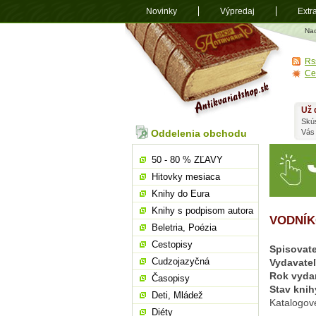
Novinky
Výpredaj
Extr
Antikvariá
Na
shop.sk
Rs
Ce
Už 
Skú
Oddelenia obchodu
Vás
50 - 80 % ZĽAVY
Hitovky mesiaca
Knihy do Eura
Knihy s podpisom autora
VODNÍK
Beletria, Poézia
Cestopisy
Spisovate
Cudzojazyčná
Vydavate
Rok vyda
Časopisy
Stav knih
Deti, Mládež
Katalogov
Diéty