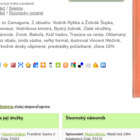
torej je kniha zaradená:
dež
/
Beletria
dež
/
Rozprávky ostatné
 zo Zamaguria. Z obsahu: Vodník Rybka a Žobrák Šupka,
niaze, Vodníkova kmotra, Bystrý žobrák, Zlaté stružliny,
 Tancule, Zmok, Babuľa, Kráľ hadov, Trasúca sa cesta, Oklamaný
ez obalu, tvrdá väzba, veľký formát, ilustroval Vincent Hložník,
, knižné dosky ušpinené, predsádky počarbané, zľava 15%
Beletria
ďalej doporučujeme
a její družky
Štvornohý námorník
:
Haering Otakar
, František Saska 1946
Spisovatel
:
Pludra Benno
, Mladé letá 1964
 číslo: P1021
Katalogové číslo: P2170