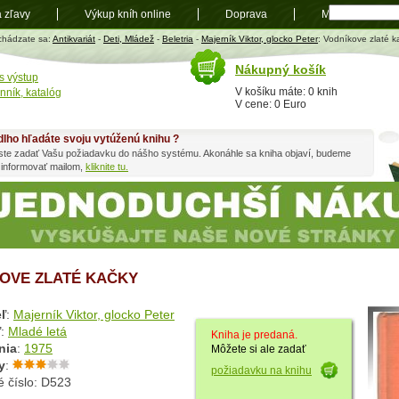
a zľavy
Výkup kníh online
Doprava
Mapa
t
chádzate sa:
Antikvariát
-
Deti, Mládež
-
Beletria
-
Majerník Viktor, glocko Peter
: Vodníkove zlaté k
Nákupný košík
s výstup
V košíku máte: 0 knih
nník, katalóg
V cene: 0 Euro
dlho hľadáte svoju vytúženú knihu ?
ste zadať Vašu požiadavku do nášho systému. Akonáhle sa kniha objaví, budeme
 informovať mailom,
kliknite tu.
OVE ZLATÉ KAČKY
ľ
:
Majerník Viktor, glocko Peter
ľ
:
Mladé letá
Kniha je predaná.
nia
:
1975
Môžete si ale zadať
y
:
požiadavku na knihu
é číslo: D523