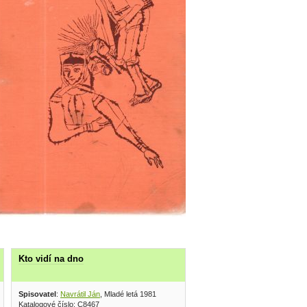
Kto vidí na dno
Spisovatel
:
Navrátil Ján
, Mladé letá 1981
Katalogové číslo: C8467