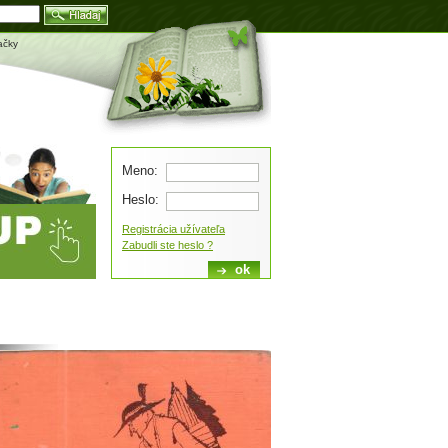
Blog
ačky
Meno:
Heslo:
Registrácia užívateľa
Zabudli ste heslo ?