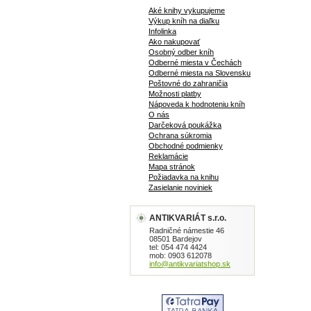
Aké knihy vykupujeme
Výkup kníh na diaľku
Infolinka
Ako nakupovať
Osobný odber kníh
Odberné miesta v Čechách
Odberné miesta na Slovensku
Poštovné do zahraničia
Možnosti platby
Nápoveda k hodnoteniu kníh
O nás
Darčeková poukážka
Ochrana súkromia
Obchodné podmienky
Reklamácie
Mapa stránok
Požiadavka na knihu
Zasielanie noviniek
ANTIKVARIÁT s.r.o.
Radničné námestie 46
08501 Bardejov
tel: 054 474 4424
mob: 0903 612078
info@antikvariatshop.sk