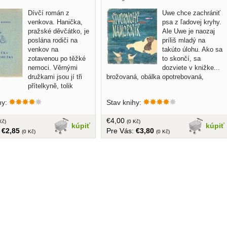
Dívčí román z
Uwe chce zachrániť
venkova. Hanička,
psa z ľadovej kryhy.
pražské děvčátko, je
Ale Uwe je naozaj
poslána rodiči na
príliš mladý na
venkov na
takúto úlohu. Ako sa
zotavenou po těžké
to skončí, sa
nemoci. Věrnými
dozviete v knižke...
družkami jsou jí tři
brožovaná, obálka opotrebovaná,
přítelkyně, tolik
věkem i životními poměry. Léto
hy:
Stav knihy:
 jako sen v zábavách a
ch a než se naděje odjíždí
€4,00
rahy. Co vše tam prožila? To
Kč)
(0 Kč)
kúpiť
kúpiť
:
€2,85
Pre Vás:
€3,80
ahem této knihy. Každý si zde
(0 Kč)
(0 Kč)
e příhodu, kterou i sám prožil,
 veselou, prostě takové jaké
 podává... v češtine, bez obalu,
ba, 170 strán