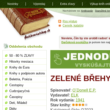
Novinky
Výpredaj
Extra zľavy
Výkup kníh onl
Antikvariát
Nachádzate sa:
Antikvariát
-
Starožitné kn
shop.sk
Rss výstup
Cenník, katalóg
Neviete, čím by ste urobili radosť
Darčeková poukážka
je potom ten naj
Oddelenia obchodu
50 - 80 % ZĽAVY
Hitovky mesiaca
Knihy do Eura
Knihy s podpisom autora
ZELENÉ BŘEH
Beletria, Poézia
Cestopisy
Spisovateľ
:
O´Donell E.P.
Cudzojazyčná
Vydavateľ
:
ELK
Časopisy
Rok vydania
:
1941
Deti, Mládež
Stav knihy
:
Diéty
Katalogové číslo: D7023