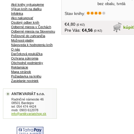
bez obalu, tvrdá
Aké knihy vykupujeme
väzba, menší formát, 284 strán
Výkup kníh na diaľku
Stav knihy:
Infolinka
Ako nakupovať
Osobný odber kníh
€4,80
(0 Kč)
kúpi
Odberné miesta v Čechách
Pre Vás:
€4,56
(0 Kč)
Odberné miesta na Slovensku
Poštovné do zahraničia
Možnosti platby
Nápoveda k hodnoteniu kníh
O nás
Darčeková poukážka
Ochrana súkromia
Obchodné podmienky
Reklamácie
Mapa stránok
Požiadavka na knihu
Zasielanie noviniek
ANTIKVARIÁT s.r.o.
Radničné námestie 46
08501 Bardejov
tel: 054 474 4424
mob: 0903 612078
info@antikvariatshop.sk