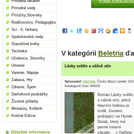
Pridať knihu do k
Prírodná lekáreň
Prírodné vedy
Príručky,Slovníky
Rodičovstvo, Pedagogika
Sci - fi, fantasy
Spoločenské vedy
Starožitné knihy
Technika
V kategórii
Beletria
ďa
Učebnice, Slovníky
Umenie
Lásky světlo a vášně stín
Varenie, Nápoje
Zabava, Hry
Spisovatel
:
Háj Felix
, Český lidový spolek 192
Katalogové číslo: M4035
Zdravie, Šport
Darčekové poukážky
Román Lásky světlo
a vášně stín, jehož
Životné príbehy
hlavním hrdinou je
Miniatúry, Kolibrík
tvrdě, životem
Knižné Edície
probíjející se Hynek
Donát, který má
pevné mravní
Dôležité informácie
zásady.... v češtine,