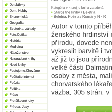
Detektívky
Kategória v ktorej je kniha zaradená:
Dom, Hobby
Starožitné knihy
/
Beletria
Beletria, Poézia
/
Romány N - R
Ekonomická
Geografia
Autor v tomto příbě
Ezoterika, záhady
ženského hrdinství n
Foto,Optika
História
přírodu, dovede ne
Medicína
vykreslit barvitě i tv
Náboženstvo
až již to jsou přírodn
Nezaradené knihy
Nové knihy
velké části Dalmatin
Pestujeme,Chováme
osoby z města, mal
Počítače,internet
chorvatského lékaře.
Poézia
Politika
väzba, 305 strán, v 
Právo
Pre šikovné ruky
Príroda, Javy