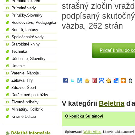
Prírodná lekáreň
strašný zločin vražd
Prírodné vedy
podpísaný skutočným
Príručky,Slovníky
Rodičovstvo, Pedagogika
väzba, 262 strán
Sci - fi, fantasy
Spoločenské vedy
Starožitné knihy
Pridať knihu do k
Technika
Učebnice, Slovníky
Umenie
Varenie, Nápoje
Zabava, Hry
Zdravie, Šport
Darčekové poukážky
V kategórii
Beletria
ďa
Životné príbehy
Miniatúry, Kolibrík
O koníčku Sultánovi
Knižné Edície
Spisovatel
:
Wellm Alfred
, Lidové nakladatelství
Dôležité informácie