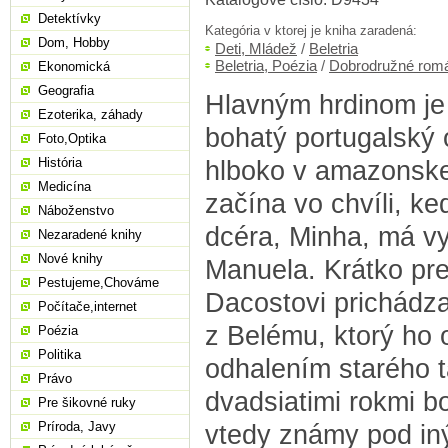
Detektívky
Kategória v ktorej je kniha zaradená:
Dom, Hobby
Deti, Mládež
/
Beletria
Beletria, Poézia
/
Dobrodružné rom
Ekonomická
Geografia
Hlavným hrdinom je
Ezoterika, záhady
bohatý portugalský 
Foto,Optika
História
hlboko v amazonskej
Medicína
začína vo chvíli, k
Náboženstvo
dcéra, Minha, má v
Nezaradené knihy
Nové knihy
Manuela. Krátko pr
Pestujeme,Chováme
Dacostovi prichádza
Počítače,internet
z Belému, ktorý ho 
Poézia
Politika
odhalením starého 
Právo
dvadsiatimi rokmi b
Pre šikovné ruky
Príroda, Javy
vtedy známy pod i