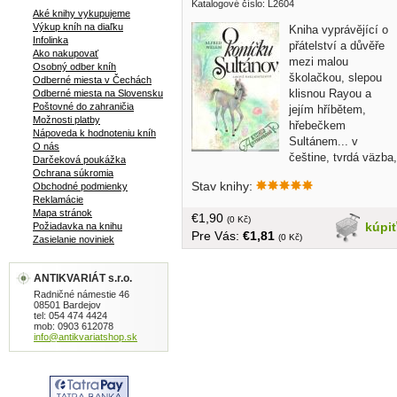
Katalogové číslo: L2604
Aké knihy vykupujeme
Výkup kníh na diaľku
Kniha vyprávějící o
Infolinka
přátelství a důvěře
Ako nakupovať
mezi malou
Osobný odber kníh
školačkou, slepou
Odberné miesta v Čechách
klisnou Rayou a
Odberné miesta na Slovensku
Poštovné do zahraničia
jejím hříbětem,
Možnosti platby
hřebečkem
Nápoveda k hodnoteniu kníh
Sultánem... v
O nás
češtine, tvrdá väzba,
Darčeková poukážka
128 strán, pre čitateľov od 7 rokov
Ochrana súkromia
Stav knihy:
Obchodné podmienky
Reklamácie
Mapa stránok
€1,90
(0 Kč)
kúpi
Požiadavka na knihu
Pre Vás:
€1,81
(0 Kč)
Zasielanie noviniek
ANTIKVARIÁT s.r.o.
Radničné námestie 46
08501 Bardejov
tel: 054 474 4424
mob: 0903 612078
info@antikvariatshop.sk