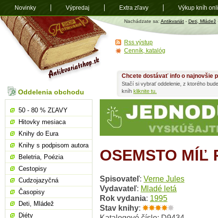
Novinky
Výpredaj
Extra zľavy
Výkup kníh onl
Antikvariát
Nachádzate sa:
Antikvariát
-
Deti, Mládež
shop.sk
Rss výstup
Cenník, katalóg
Chcete dostávať info o najnovšie p
Stačí si vybrať oddelenie, z ktorého bud
Oddelenia obchodu
kníh
kliknite tu.
50 - 80 % ZĽAVY
Hitovky mesiaca
Knihy do Eura
Knihy s podpisom autora
OSEMSTO MÍĽ
Beletria, Poézia
Cestopisy
Spisovateľ
:
Verne Jules
Cudzojazyčná
Vydavateľ
:
Mladé letá
Časopisy
Rok vydania
:
1995
Deti, Mládež
Stav knihy
:
Diéty
Katalogové číslo: D9434