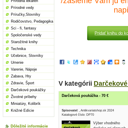
/zašleme Vám ju em
Prírodná lekáreň
Prírodné vedy
napí
Príručky,Slovníky
Rodičovstvo, Pedagogika
Sci - fi, fantasy
Pridať knihu do k
Spoločenské vedy
Starožitné knihy
Technika
Učebnice, Slovníky
Umenie
Varenie, Nápoje
Zabava, Hry
V kategórii
Darčekové
Zdravie, Šport
Darčekové poukážky
Darčeková poukážka - 70 €
Životné príbehy
Miniatúry, Kolibrík
Knižné Edície
Spisovatel
:
, Antikvariatshop.sk 2024
Katalogové číslo: DP70
Výber vhodného
Dôležité informácie