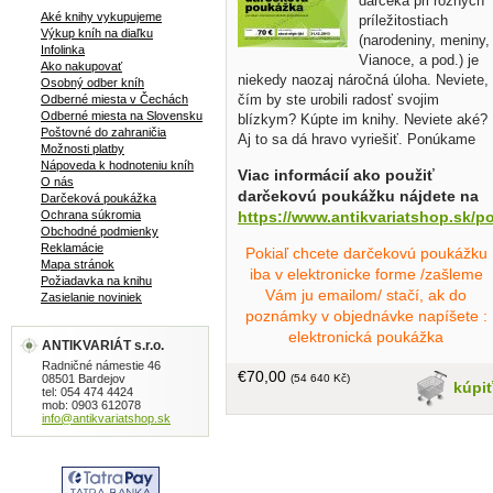
darčeka pri rôznych
Aké knihy vykupujeme
príležitostiach
Výkup kníh na diaľku
(narodeniny, meniny,
Infolinka
Vianoce, a pod.) je
Ako nakupovať
niekedy naozaj náročná úloha. Neviete,
Osobný odber kníh
čím by ste urobili radosť svojim
Odberné miesta v Čechách
Odberné miesta na Slovensku
blízkym? Kúpte im knihy. Neviete aké?
Poštovné do zahraničia
Aj to sa dá hravo vyriešiť. Ponúkame
Možnosti platby
Vám Darčekové poukážky v rozličných
Nápoveda k hodnoteniu kníh
Viac informácií ako použiť
hodnotách (10 €, 20 €, 30 €, 40 € až
O nás
darčekovú poukážku nájdete na
100 €). Praktický a univerzálny darček
Darčeková poukážka
https://www.antikvariatshop.sk/p
Ochrana súkromia
pre každého milovníka kníh :-).
Obchodné podmienky
Reklamácie
Pokiaľ chcete darčekovú poukážku
Mapa stránok
iba v elektronicke forme /zašleme
Požiadavka na knihu
Vám ju emailom/ stačí, ak do
Zasielanie noviniek
poznámky v objednávke napíšete :
elektronická poukážka
ANTIKVARIÁT s.r.o.
Radničné námestie 46
€70,00
(54 640 Kč)
08501 Bardejov
kúpi
tel: 054 474 4424
mob: 0903 612078
info@antikvariatshop.sk