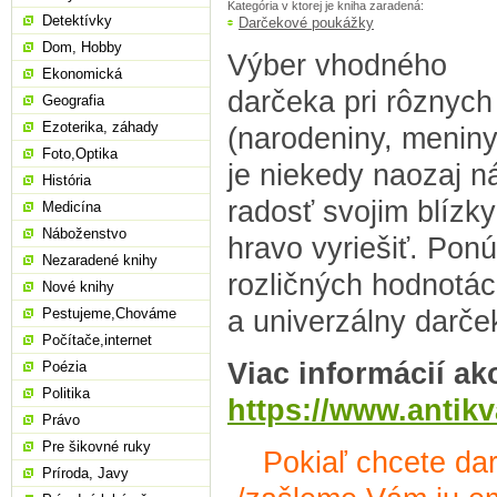
Kategória v ktorej je kniha zaradená:
Detektívky
Darčekové poukážky
Dom, Hobby
Výber vhodného
Ekonomická
darčeka pri rôznych 
Geografia
Ezoterika, záhady
(narodeniny, meniny
Foto,Optika
je niekedy naozaj ná
História
radosť svojim blízk
Medicína
Náboženstvo
hravo vyriešiť. Po
Nezaradené knihy
rozličných hodnotách
Nové knihy
a univerzálny darče
Pestujeme,Chováme
Počítače,internet
Viac informácií a
Poézia
Politika
https://www.antik
Právo
Pre šikovné ruky
Pokiaľ chcete da
Príroda, Javy