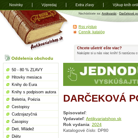
Novinky
Výpredaj
Extra zľavy
Výkup kníh onl
Antikvariát
Nachádzate sa:
Antikvariát
-
Darčekové p
shop.sk
Rss výstup
Cenník, katalóg
Chcete ušetriť ešte viac?
Nakúpte si u nás viac kníh! S rastúcou
Oddelenia obchodu
50 - 80 % ZĽAVY
Hitovky mesiaca
Knihy do Eura
Knihy s podpisom autora
DARČEKOVÁ PO
Beletria, Poézia
Cestopisy
Spisovateľ
:
Cudzojazyčná
Vydavateľ
:
Antikvariatshop.sk
Časopisy
Rok vydania
:
2024
Deti, Mládež
Katalogové číslo: DP80
Diéty