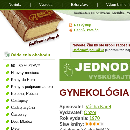
Novinky
Výpredaj
Extra zľavy
Výkup kníh onl
Antikvariát
Nachádzate sa:
Antikvariát
-
Medicína
-
V
shop.sk
Rss výstup
Cenník, katalóg
Neviete, čím by ste urobili radosť
Darčeková poukážka
je potom ten naj
Oddelenia obchodu
50 - 80 % ZĽAVY
Hitovky mesiaca
Knihy do Eura
Knihy s podpisom autora
GYNEKOLÓGIA
Beletria, Poézia
Cestopisy
Spisovateľ
:
Vácha Karel
Cudzojazyčná
Vydavateľ
:
Obzor
Časopisy
Rok vydania
:
1970
Deti, Mládež
Stav knihy
:
Diéty
Katalogové číslo: E6418