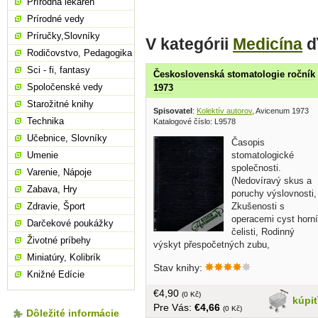
Prírodná lekáreň
Prírodné vedy
Príručky,Slovníky
V kategórii
Medicína
ď
Rodičovstvo, Pedagogika
Sci - fi, fantasy
Československá stomatologie ročník
Spoločenské vedy
1973
Starožitné knihy
Spisovatel
:
Kolektív autorov
, Avicenum 1973
Technika
Katalogové číslo: L9578
Učebnice, Slovníky
Časopis
stomatologické
Umenie
společnosti.
Varenie, Nápoje
(Nedovíravý skus a
Zabava, Hry
poruchy výslovnosti,
Zkušenosti s
Zdravie, Šport
operacemi cyst horní
Darčekové poukážky
čelisti, Rodinný
Životné príbehy
výskyt přespočetných zubu,
Obrovskobuněčná epulis, atd.)... v
Miniatúry, Kolibrík
Stav knihy:
češtine, bez obalu, tvrdá väzba, väčší
Knižné Edície
formát, 420 strán
€4,90
(0 Kč)
kúpi
Pre Vás:
€4,66
(0 Kč)
Dôležité informácie