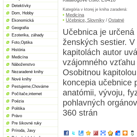
Detektívky
Kategória v ktorej je kniha zaradená:
Dom, Hobby
Medicína
Učebnice, Slovníky
/
Ostatné
Ekonomická
Geografia
Učebnica je určená
Ezoterika, záhady
ženských sestier. V
Foto,Optika
História
kapitolách autor uv
Medicína
vzájomného vzťahu 
Náboženstvo
Osobitnou kapitolou
Nezaradené knihy
Nové knihy
koncepia učebnice 
Pestujeme,Chováme
anatómii, vývoju, fy
Počítače,internet
pohlavných orgánov.
Poézia
Politika
360 strán
Právo
Pre šikovné ruky
Príroda, Javy