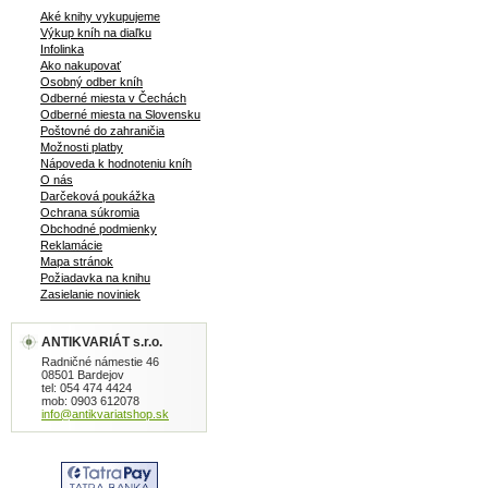
Aké knihy vykupujeme
Výkup kníh na diaľku
Infolinka
Ako nakupovať
Osobný odber kníh
Odberné miesta v Čechách
Odberné miesta na Slovensku
Poštovné do zahraničia
Možnosti platby
Nápoveda k hodnoteniu kníh
O nás
Darčeková poukážka
Ochrana súkromia
Obchodné podmienky
Reklamácie
Mapa stránok
Požiadavka na knihu
Zasielanie noviniek
ANTIKVARIÁT s.r.o.
Radničné námestie 46
08501 Bardejov
tel: 054 474 4424
mob: 0903 612078
info@antikvariatshop.sk