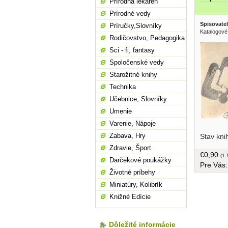
Prírodná lekáreň
Prírodné vedy
Spisovatel
Príručky,Slovníky
Katalogové
Rodičovstvo, Pedagogika
Sci - fi, fantasy
Spoločenské vedy
Starožitné knihy
Technika
Učebnice, Slovníky
Umenie
Varenie, Nápoje
které by 
Zabava, Hry
Stav kni
bez obalu
uvoľnená,
Zdravie, Šport
€0,90
(1 
Darčekové poukážky
Pre Vás
Životné príbehy
Miniatúry, Kolibrík
Knižné Edície
Dôležité informácie