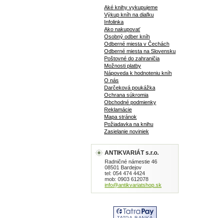
Aké knihy vykupujeme
Výkup kníh na diaľku
Infolinka
Ako nakupovať
Osobný odber kníh
Odberné miesta v Čechách
Odberné miesta na Slovensku
Poštovné do zahraničia
Možnosti platby
Nápoveda k hodnoteniu kníh
O nás
Darčeková poukážka
Ochrana súkromia
Obchodné podmienky
Reklamácie
Mapa stránok
Požiadavka na knihu
Zasielanie noviniek
ANTIKVARIÁT s.r.o.
Radničné námestie 46
08501 Bardejov
tel: 054 474 4424
mob: 0903 612078
info@antikvariatshop.sk