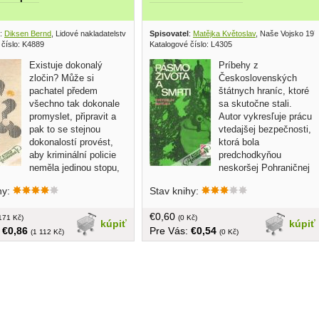
:
Diksen Bernd
, Lidové nakladatelství 1979
Spisovatel
:
Matějka Květoslav
, Naše Vojsko 197
 číslo: K4889
Katalogové číslo: L4305
Existuje dokonalý
Príbehy z
zločin? Může si
Československých
pachatel předem
štátnych hraníc, ktoré
všechno tak dokonale
sa skutočne stali.
promyslet, připravit a
Autor vykresľuje prácu
pak to se stejnou
vtedajšej bezpečnosti,
dokonalostí provést,
ktorá bola
aby kriminální policie
predchodkyňou
neměla jedinou stopu,
neskoršej Pohraničnej
se mohla chytit?... v češtine,
Stráže...brožovaná, 121 strán, obálka
hy:
Stav knihy:
, tvrdá väzba mierne
mierne opotrebovaná, zľava 10%
 menší formát, 174 strán
€0,60
171 Kč)
(0 Kč)
kúpiť
kúpiť
:
€0,86
Pre Vás:
€0,54
(1 112 Kč)
(0 Kč)