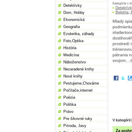
Kategória v k
Detektívky
Detektív
Beletria,
Dom, Hobby
Ekonomická
Mladý spis
Geografia
podmienka
shellerton
Ezoterika, záhady
dostihové
Foto,Optika
prostredí 
História
trénerovou
pátrania n
Medicína
svojom....
Náboženstvo
Nezaradené knihy
Nové knihy
Pestujeme,Chováme
Počítače,internet
Poézia
Politika
Právo
Pre šikovné ruky
V kategórii
Príroda, Javy
Za prohru