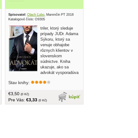
9
Spisovatel
:
Olach Ľubo
, Marenčin PT 2018
Katalogové číslo: O9305
triler, ktorý sleduje
prípady JUDr. Adama
Sýkoru, ktorý sa
venuje obhajobe
rôznych klientov v
slovenskom
súdnictve. Kniha
ukazuje, ako sa
advokát vysporadúva
s korupciou, manipuláciou, násilím a
Stav knihy:
morálnymi dilemami, ktoré mu prináša
jeho povolanie... obal, tvrdá väzba, 160
€3,50
strán
(0 Kč)
kúpiť
Pre Vás:
€3,33
(0 Kč)