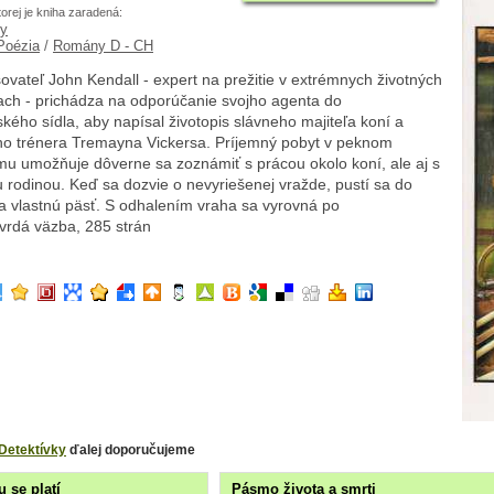
torej je kniha zaradená:
ky
 Poézia
/
Romány D - CH
ovateľ John Kendall - expert na prežitie v extrémnych životných
ch - prichádza na odporúčanie svojho agenta do
ského sídla, aby napísal životopis slávneho majiteľa koní a
ho trénera Tremayna Vickersa. Príjemný pobyt v peknom
mu umožňuje dôverne sa zoznámiť s prácou okolo koní, ale aj s
 rodinou. Keď sa dozvie o nevyriešenej vražde, pustí sa do
a vlastnú päsť. S odhalením vraha sa vyrovná po
tvrdá väzba, 285 strán
Detektívky
ďalej doporučujeme
 se platí
Pásmo života a smrti