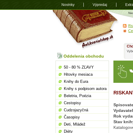
Novinky
Výpredaj
Extr
Antikvariá
Na
shop.sk
Rs
Ce
Chc
Vybe
Oddelenia obchodu
50 - 80 % ZĽAVY
Hitovky mesiaca
Knihy do Eura
Knihy s podpisom autora
RISKAN
Beletria, Poézia
Cestopisy
Spisovate
Cudzojazyčná
Vydavate
Rok vyda
Časopisy
Stav knih
Deti, Mládež
Katalogov
Diéty