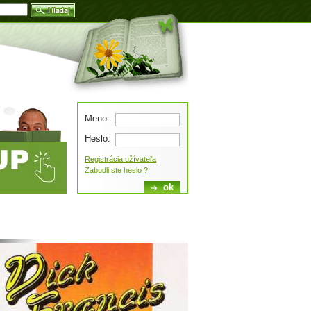
Blog
Meno:
Heslo:
Registrácia užívateľa
Zabudli ste heslo ?