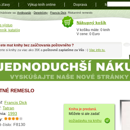
a zľavy
Výkup kníh online
Doprava
Mapa
t
chádzate sa:
Antikvariát
-
Detektívky
-
Francis Dick
: Riskantné remeslo
Nákupný košík
s výstup
V košíku máte: 0 knih
nník, katalóg
V cene: 0 Euro
ete mat knihy bez zaúčtovania poštovného ?
rte si knihy za viac ako 35€ a
poštovné zaplatíme za Vás
:-)
Viac info tu.
TNÉ REMESLO
ľ
:
Francis Dick
ľ
:
Tatran
Kniha je predaná.
nia
:
1993
Môžete si ale zadať
y
:
požiadavku na knihu
é číslo: F8130