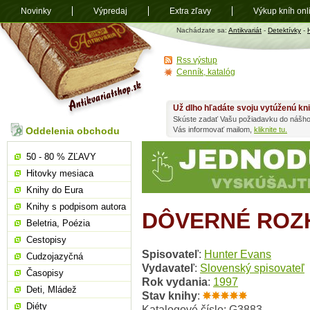
Novinky
Výpredaj
Extra zľavy
Výkup kníh onl
Antikvariát
Nachádzate sa:
Antikvariát
-
Detektívky
-
shop.sk
Rss výstup
Cenník, katalóg
Už dlho hľadáte svoju vytúženú kn
Skúste zadať Vašu požiadavku do nášho
Oddelenia obchodu
Vás informovať mailom,
kliknite tu.
50 - 80 % ZĽAVY
Hitovky mesiaca
Knihy do Eura
Knihy s podpisom autora
DÔVERNÉ ROZ
Beletria, Poézia
Cestopisy
Spisovateľ
:
Hunter Evans
Cudzojazyčná
Vydavateľ
:
Slovenský spisovateľ
Časopisy
Rok vydania
:
1997
Deti, Mládež
Stav knihy
:
Diéty
Katalogové číslo: G3883