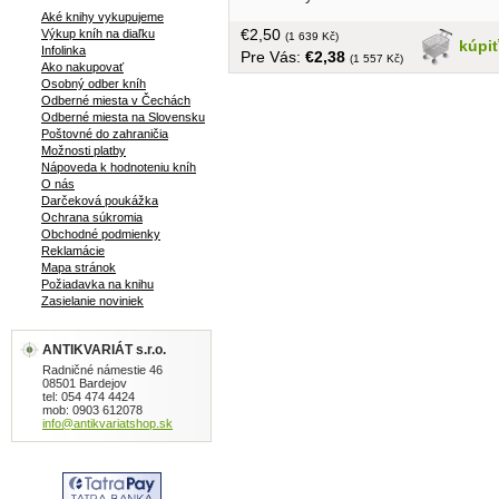
Aké knihy vykupujeme
€2,50
Výkup kníh na diaľku
(1 639 Kč)
kúpi
Infolinka
Pre Vás:
€2,38
(1 557 Kč)
Ako nakupovať
Osobný odber kníh
Odberné miesta v Čechách
Odberné miesta na Slovensku
Poštovné do zahraničia
Možnosti platby
Nápoveda k hodnoteniu kníh
O nás
Darčeková poukážka
Ochrana súkromia
Obchodné podmienky
Reklamácie
Mapa stránok
Požiadavka na knihu
Zasielanie noviniek
ANTIKVARIÁT s.r.o.
Radničné námestie 46
08501 Bardejov
tel: 054 474 4424
mob: 0903 612078
info@antikvariatshop.sk