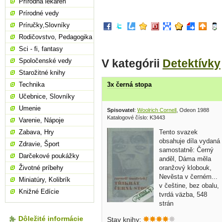
Prírodná lekáreň
Prírodné vedy
Príručky,Slovníky
Rodičovstvo, Pedagogika
Sci - fi, fantasy
V kategórii
Detektívky
Spoločenské vedy
Starožitné knihy
Technika
3x černá stopa
Učebnice, Slovníky
Umenie
Spisovatel
:
Woolrich Cornell
, Odeon 1988
Katalogové číslo: K3443
Varenie, Nápoje
Tento svazek
Zabava, Hry
obsahuje díla vydaná
Zdravie, Šport
samostatně: Černý
Darčekové poukážky
anděl, Dáma měla
oranžový klobouk,
Životné príbehy
Nevěsta v černém...
Miniatúry, Kolibrík
v češtine, bez obalu,
Knižné Edície
tvrdá väzba, 548
strán
Dôležité informácie
Stav knihy: