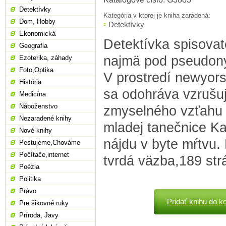
Detektívky
Kategória v ktorej je kniha zaradená:
Dom, Hobby
Detektívky
Ekonomická
Detektívka spisovat
Geografia
najmä pod pseudo
Ezoterika, záhady
Foto,Optika
V prostredí newyor
História
sa odohráva vzrušuj
Medicína
Náboženstvo
zmyselného vzťahu 
Nezaradené knihy
mladej tanečnice K
Nové knihy
nájdu v byte mŕtvu. 
Pestujeme,Chováme
Počítače,internet
tvrdá väzba,189 str
Poézia
Politika
Právo
Pridať knihu do k
Pre šikovné ruky
Príroda, Javy