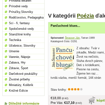
Prírodná lekáreň
Prírodné vedy
Príručky,Slovníky
V kategórii
Poézia
ďal
Rodičovstvo, Pedagogika
Sci - fi, fantasy
Pančuchové blues...
Spoločenské vedy
Starožitné knihy
Spisovatel
:
Štrasser Ján
, Tatran 1989
Technika
Katalogové číslo: O291
Učebnice, Slovníky
Z obsahu: Tvár v
Umenie
zrkadle, Medzi nami,
Život na nečisto,
Varenie, Nápoje
Sluha dvoch pánov,
Zabava, Hry
Deti s krídelkami,
Zdravie, Šport
Piesne na cestu,
Žijeme len raz...
Darčekové poukážky
tvrdá väzba, menší formát, 144 strán
Životné príbehy
Miniatúry, Kolibrík
Stav knihy:
Knižné Edície
€18,00
(0 Kč)
kúpi
Pre Vás:
€17,10
Dôležité informácie
(0 Kč)