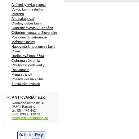
Aké knihy vykupujeme
Výkup kníh na diaľku
Infolinka
Ako nakupovať
Osobný odber kníh
Odberné miesta v Čechách
Odberné miesta na Slovensku
Poštovné do zahraničia
Možnosti platby
Nápoveda k hodnoteniu kníh
O nás
Darčeková poukážka
Ochrana súkromia
Obchodné podmienky
Reklamácie
Mapa stránok
Požiadavka na knihu
Zasielanie noviniek
ANTIKVARIÁT s.r.o.
Radničné námestie 46
08501 Bardejov
tel: 054 474 4424
mob: 0903 612078
info@antikvariatshop.sk