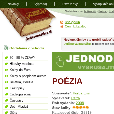
Novinky
Výpredaj
Extra zľavy
Výkup kníh onl
Antikvariát
Nachádzate sa:
Antikvariát
-
Poézia
-
Korb
shop.sk
Rss výstup
Cenník, katalóg
Neviete, čím by ste urobili radosť
Darčeková poukážka
je potom ten naj
Oddelenia obchodu
50 - 80 % ZĽAVY
Hitovky mesiaca
Knihy do Eura
Knihy s podpisom autora
POÉZIA
Beletria, Poézia
Cestopisy
Spisovateľ
:
Korba Emil
Cudzojazyčná
Vydavateľ
:
Petra
Časopisy
Rok vydania
:
2008
Deti, Mládež
Stav knihy
:
Katalogové číslo: G5319
Diéty