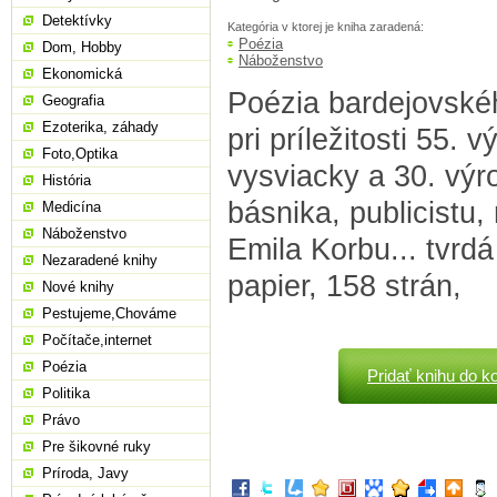
Detektívky
Kategória v ktorej je kniha zaradená:
Poézia
Dom, Hobby
Náboženstvo
Ekonomická
Poézia bardejovské
Geografia
Ezoterika, záhady
pri príležitosti 55. 
Foto,Optika
vysviacky a 30. výr
História
básnika, publicistu,
Medicína
Náboženstvo
Emila Korbu... tvrd
Nezaradené knihy
papier, 158 strán,
Nové knihy
Pestujeme,Chováme
Počítače,internet
Poézia
Pridať knihu do k
Politika
Právo
Pre šikovné ruky
Príroda, Javy