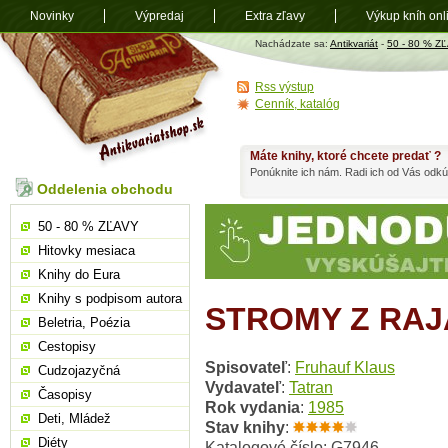
Novinky
Výpredaj
Extra zľavy
Výkup kníh onl
Antikvariát
Nachádzate sa:
Antikvariát
-
50 - 80 % Z
shop.sk
Rss výstup
Cenník, katalóg
Máte knihy, ktoré chcete predať ?
Ponúknite ich nám. Radi ich od Vás odkú
Oddelenia obchodu
50 - 80 % ZĽAVY
Hitovky mesiaca
Knihy do Eura
Knihy s podpisom autora
STROMY Z RAJ
Beletria, Poézia
Cestopisy
Spisovateľ
:
Fruhauf Klaus
Cudzojazyčná
Vydavateľ
:
Tatran
Časopisy
Rok vydania
:
1985
Deti, Mládež
Stav knihy
:
Diéty
Katalogové číslo: G7946