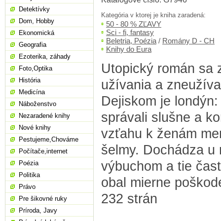
Detektívky
Kategória v ktorej je kniha zaradená:
Dom, Hobby
50 - 80 % ZĽAVY
Sci - fi, fantasy
Ekonomická
Beletria, Poézia
/
Romány D - CH
Geografia
Knihy do Eura
Ezoterika, záhady
Utopický román sa 
Foto,Optika
História
užívania a zneužíva
Medicína
Dejiskom je londýn: 
Náboženstvo
správali slušne a k
Nezaradené knihy
Nové knihy
vzťahu k ženám men
Pestujeme,Chováme
šelmy. Dochádza u 
Počítače,internet
výbuchom a tie často
Poézia
Politika
obal mierne poškode
Právo
232 strán
Pre šikovné ruky
Príroda, Javy