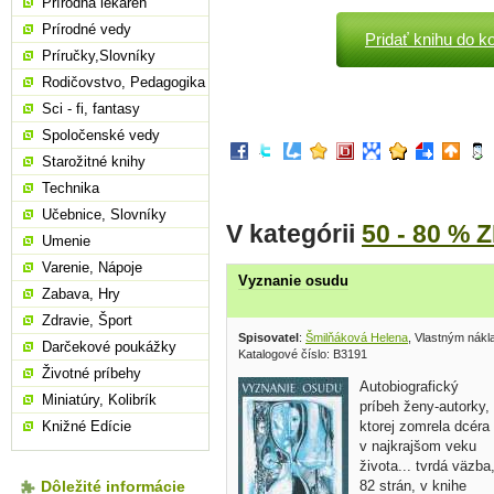
Prírodná lekáreň
Prírodné vedy
Pridať knihu do k
Príručky,Slovníky
Rodičovstvo, Pedagogika
Sci - fi, fantasy
Spoločenské vedy
Starožitné knihy
Technika
Učebnice, Slovníky
V kategórii
50 - 80 % 
Umenie
Varenie, Nápoje
Vyznanie osudu
Zabava, Hry
Zdravie, Šport
Spisovatel
:
Šmilňáková Helena
, Vlastným nák
Darčekové poukážky
Katalogové číslo: B3191
Životné príbehy
Autobiografický
Miniatúry, Kolibrík
príbeh ženy-autorky,
ktorej zomrela dcéra
Knižné Edície
v najkrajšom veku
života... tvrdá väzba
82 strán, v knihe
Dôležité informácie