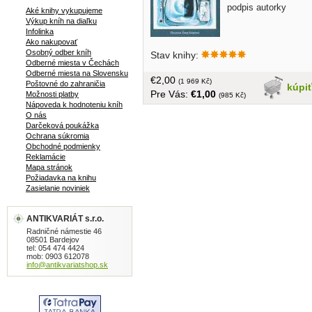
podpis autorky
Aké knihy vykupujeme
Výkup kníh na diaľku
Infolinka
Ako nakupovať
Osobný odber kníh
Stav knihy:
Odberné miesta v Čechách
Odberné miesta na Slovensku
€2,00
(1 969 Kč)
Poštovné do zahraničia
kúpi
Pre Vás:
€1,00
Možnosti platby
(985 Kč)
Nápoveda k hodnoteniu kníh
O nás
Darčeková poukážka
Ochrana súkromia
Obchodné podmienky
Reklamácie
Mapa stránok
Požiadavka na knihu
Zasielanie noviniek
ANTIKVARIÁT s.r.o.
Radničné námestie 46
08501 Bardejov
tel: 054 474 4424
mob: 0903 612078
info@antikvariatshop.sk