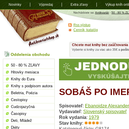
Novinky
Výpredaj
Extra zľavy
Výkup kníh onl
Antikvariát
Nachádzate sa:
Antikvariát
-
50 - 80 % Z
shop.sk
Rss výstup
Cenník, katalóg
Chcete mat knihy bez zaúčtovania
Vyberte si knihy za viac ako 35€ a
pošt
Oddelenia obchodu
50 - 80 % ZĽAVY
Hitovky mesiaca
Knihy do Eura
Knihy s podpisom autora
SOBÁŠ PO IME
Beletria, Poézia
Cestopisy
Spisovateľ
:
Ebanoidze Alexander
Cudzojazyčná
Vydavateľ
:
Slovenský spisovateľ
Časopisy
Rok vydania
:
1979
Deti, Mládež
Stav knihy
:
Diéty
Katalogové číslo: G8174