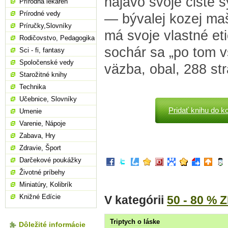
najavo svoje čisté s
Prírodná lekáreň
Prírodné vedy
— bývalej kozej maš
Príručky,Slovníky
má svoje vlastné et
Rodičovstvo, Pedagogika
sochár sa „po tom v
Sci - fi, fantasy
Spoločenské vedy
väzba, obal, 288 st
Starožitné knihy
Technika
Učebnice, Slovníky
Pridať knihu do k
Umenie
Varenie, Nápoje
Zabava, Hry
Zdravie, Šport
Darčekové poukážky
Životné príbehy
Miniatúry, Kolibrík
Knižné Edície
V kategórii
50 - 80 % 
Triptych o láske
Dôležité informácie