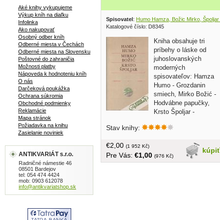
Aké knihy vykupujeme
Výkup kníh na diaľku
Spisovatel
:
Humo Hamza, Božic Mirko, Špoljar
Infolinka
Katalogové číslo: D8345
Ako nakupovať
Osobný odber kníh
Kniha obsahuje tri
Odberné miesta v Čechách
príbehy o láske od
Odberné miesta na Slovensku
juhoslovanských
Poštovné do zahraničia
Možnosti platby
moderných
Nápoveda k hodnoteniu kníh
spisovateľov: Hamza
O nás
Humo - Grozdanin
Darčeková poukážka
smiech, Mirko Božić -
Ochrana súkromia
Hodvábne papučky,
Obchodné podmienky
Reklamácie
Krsto Špoljar -
Mapa stránok
Pastorála, nám v kocke predstavujú
Požiadavka na knihu
Stav knihy:
vývoj ľúbostnej tematiky v jednotlivých
Zasielanie noviniek
etapách literatúry... obal, tvrdá väzba,
€2,00
4500 ks nákladu, 312 strán, väčší
(1 952 Kč)
kúpi
ANTIKVARIÁT s.r.o.
Pre Vás:
€1,00
formát
(976 Kč)
Radničné námestie 46
08501 Bardejov
tel: 054 474 4424
mob: 0903 612078
info@antikvariatshop.sk