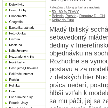
Detektívky
Kategória v ktorej je kniha zaradená:
Dom, Hobby
50 - 80 % ZĽAVY
Beletria, Poézia
/
Romány D - CH
Ekonomická
Knihy do Eura
Geografia
Mladý tbiliský sochá
Ezoterika, záhady
Foto,Optika
sebavedomý mládene
História
dediny v Imeretínsk
Medicína
Náboženstvo
objednávku na soch
Nezaradené knihy
Rozhodne sa vymod
Nové knihy
postavu a za modelk
Pestujeme,Chováme
Počítače,internet
z detských hier Nu
Poézia
práca nedarí, post
Politika
hlbší vzťah k model
Právo
Pre šikovné ruky
sa mu páči, jej sa 
Príroda, Javy