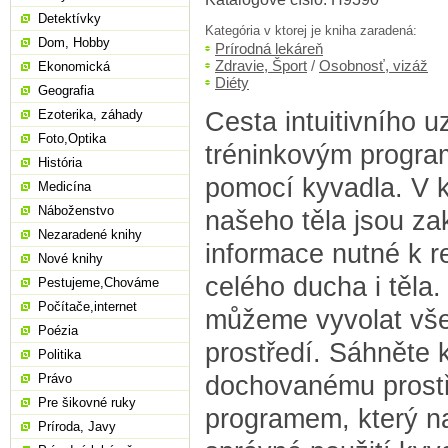
Detektívky
Kategória v ktorej je kniha zaradená:
Dom, Hobby
Prírodná lekáreň
Zdravie, Šport
/
Osobnosť, vizáž
Ekonomická
Diéty
Geografia
Cesta intuitivního 
Ezoterika, záhady
Foto,Optika
tréninkovým progr
História
pomocí kyvadla. V 
Medicína
Náboženstvo
našeho těla jsou z
Nezaradené knihy
informace nutné k re
Nové knihy
celého ducha i těla.
Pestujeme,Chováme
Počítače,internet
můžeme vyvolat vše
Poézia
prostředí. Sáhněte 
Politika
dochovanému prostř
Právo
Pre šikovné ruky
programem, který n
Príroda, Javy