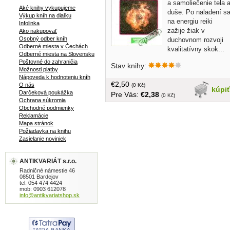
a samoliečenie tela 
Aké knihy vykupujeme
duše. Po naladení s
Výkup kníh na diaľku
na energiu reiki
Infolinka
zažije žiak v
Ako nakupovať
Osobný odber kníh
duchovnom rozvoji
Odberné miesta v Čechách
kvalitatívny skok...
Odberné miesta na Slovensku
brožovaná, menší formát, 192 strán
Poštovné do zahraničia
Stav knihy:
Možnosti platby
Nápoveda k hodnoteniu kníh
€2,50
O nás
(0 Kč)
kúpi
Darčeková poukážka
Pre Vás:
€2,38
(0 Kč)
Ochrana súkromia
Obchodné podmienky
Reklamácie
Mapa stránok
Požiadavka na knihu
Zasielanie noviniek
ANTIKVARIÁT s.r.o.
Radničné námestie 46
08501 Bardejov
tel: 054 474 4424
mob: 0903 612078
info@antikvariatshop.sk