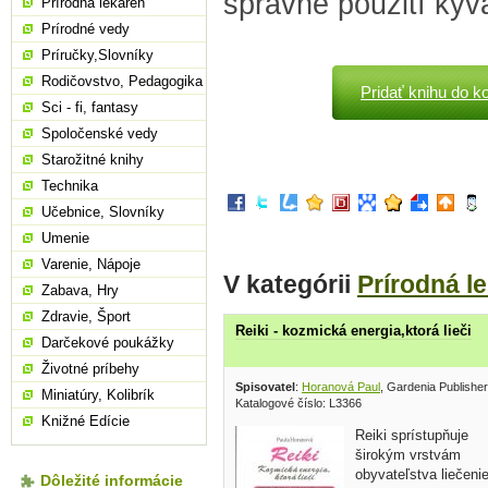
správné použití kyva
Prírodná lekáreň
Prírodné vedy
Príručky,Slovníky
Rodičovstvo, Pedagogika
Pridať knihu do k
Sci - fi, fantasy
Spoločenské vedy
Starožitné knihy
Technika
Učebnice, Slovníky
Umenie
Varenie, Nápoje
V kategórii
Prírodná l
Zabava, Hry
Zdravie, Šport
Reiki - kozmická energia,ktorá lieči
Darčekové poukážky
Životné príbehy
Spisovatel
:
Horanová Paul
, Gardenia Publishe
Miniatúry, Kolibrík
Katalogové číslo: L3366
Knižné Edície
Reiki sprístupňuje
širokým vrstvám
obyvateľstva liečeni
Dôležité informácie