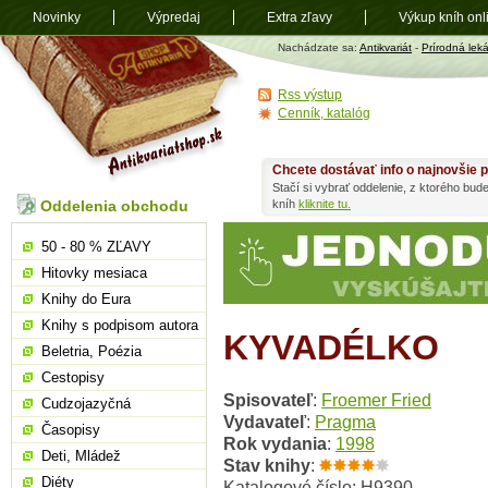
Novinky
Výpredaj
Extra zľavy
Výkup kníh onl
Antikvariát
Nachádzate sa:
Antikvariát
-
Prírodná lek
shop.sk
Rss výstup
Cenník, katalóg
Chcete dostávať info o najnovšie p
Stačí si vybrať oddelenie, z ktorého bud
Oddelenia obchodu
kníh
kliknite tu.
50 - 80 % ZĽAVY
Hitovky mesiaca
Knihy do Eura
Knihy s podpisom autora
KYVADÉLKO
Beletria, Poézia
Cestopisy
Spisovateľ
:
Froemer Fried
Cudzojazyčná
Vydavateľ
:
Pragma
Časopisy
Rok vydania
:
1998
Deti, Mládež
Stav knihy
:
Diéty
Katalogové číslo: H9390