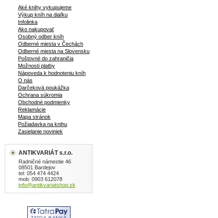
Aké knihy vykupujeme
Výkup kníh na diaľku
Infolinka
Ako nakupovať
Osobný odber kníh
Odberné miesta v Čechách
Odberné miesta na Slovensku
Poštovné do zahraničia
Možnosti platby
Nápoveda k hodnoteniu kníh
O nás
Darčeková poukážka
Ochrana súkromia
Obchodné podmienky
Reklamácie
Mapa stránok
Požiadavka na knihu
Zasielanie noviniek
ANTIKVARIÁT s.r.o.
Radničné námestie 46
08501 Bardejov
tel: 054 474 4424
mob: 0903 612078
info@antikvariatshop.sk