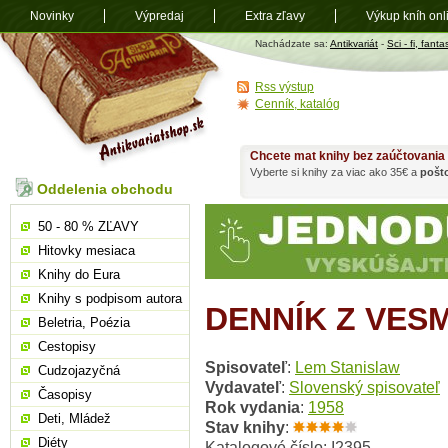
Novinky
Výpredaj
Extra zľavy
Výkup kníh onl
Antikvariát
Nachádzate sa:
Antikvariát
-
Sci - fi, fanta
shop.sk
Rss výstup
Cenník, katalóg
Chcete mat knihy bez zaúčtovania
Vyberte si knihy za viac ako 35€ a
pošt
Oddelenia obchodu
50 - 80 % ZĽAVY
Hitovky mesiaca
Knihy do Eura
Knihy s podpisom autora
DENNÍK Z VES
Beletria, Poézia
Cestopisy
Spisovateľ
:
Lem Stanislaw
Cudzojazyčná
Vydavateľ
:
Slovenský spisovateľ
Časopisy
Rok vydania
:
1958
Deti, Mládež
Stav knihy
:
Diéty
Katalogové číslo: I2395