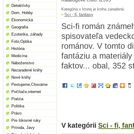
Detektívky
Kategória v ktorej je kniha zaradená:
Dom, Hobby
Sci - fi, fantasy
Ekonomická
Sci-fi román známe
Geografia
spisovateľa vedecko
Ezoterika, záhady
Foto,Optika
románov. V tomto di
História
fantáziu a materiál
Medicína
Náboženstvo
faktov... obal, 352 
Nezaradené knihy
Nové knihy
Pestujeme,Chováme
Počítače,internet
Poézia
Politika
Právo
Pre šikovné ruky
V kategórii
Sci - fi, fa
Príroda, Javy