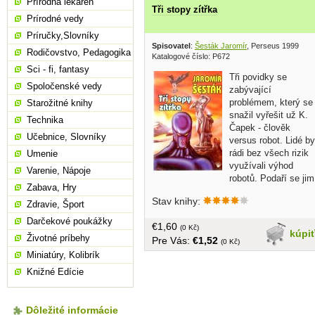
Prírodná lekáreň
Tři stopy zítřka
Prírodné vedy
Príručky,Slovníky
Spisovatel
:
Šesták Jaromír
, Perseus 1999
Rodičovstvo, Pedagogika
Katalogové číslo: P672
Sci - fi, fantasy
Tři povidky se
Spoločenské vedy
zabývající
problémem, který se
Starožitné knihy
snažil vyřešit už K.
Technika
Čapek - člověk
Učebnice, Slovníky
versus robot. Lidé by
rádi bez všech rizik
Umenie
využívali výhod
Varenie, Nápoje
robotů. Podaří se jim
Zabava, Hry
to, nebo se jim to vymkne z rukou a
Stav knihy:
karta se obrátí?.. v češtine, brožovaná,
Zdravie, Šport
150 strán
Darčekové poukážky
€1,60
(0 Kč)
kúpi
Životné príbehy
Pre Vás:
€1,52
(0 Kč)
Miniatúry, Kolibrík
Knižné Edície
Dôležité informácie