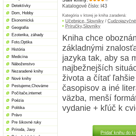
Katalogové číslo: I43
Detektívky
Dom, Hobby
Kategória v ktorej je kniha zaradená:
Ekonomická
Učebnice, Slovníky
/
Cudzojazyčné
Príručky,Slovníky
Geografia
Ezoterika, záhady
Kniha chce obozná
Foto,Optika
základnými znalosť
História
jazyka tak, aby sa m
Medicína
Náboženstvo
najbežnejších situ
Nezaradené knihy
života a čítať ľahši
Nové knihy
časopisov a iné liter
Pestujeme,Chováme
Počítače,internet
väzba, menší formát
Poézia
vydanie + kľúč k cv
Politika
Právo
Pre šikovné ruky
Príroda, Javy
Pridať knihu do k