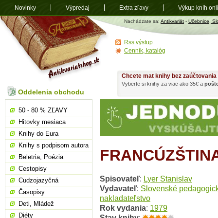
Novinky
Výpredaj
Extra zľavy
Výkup kníh onl
Antikvariát
Nachádzate sa:
Antikvariát
-
Učebnice, Sl
shop.sk
Rss výstup
Cenník, katalóg
Chcete mat knihy bez zaúčtovania
Vyberte si knihy za viac ako 35€ a
pošt
Oddelenia obchodu
50 - 80 % ZĽAVY
Hitovky mesiaca
Knihy do Eura
Knihy s podpisom autora
FRANCÚZŠTIN
Beletria, Poézia
Cestopisy
Spisovateľ
:
Lyer Stanislav
Cudzojazyčná
Vydavateľ
:
Slovenské pedagogic
Časopisy
nakladateľstvo
Deti, Mládež
Rok vydania
:
1979
Diéty
Stav knihy
: