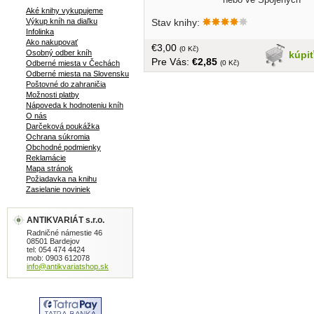
Aké knihy vykupujeme
státech amerických a Kanadě... v
Stav knihy:
Výkup kníh na diaľku
češtine, brožovaná, 214 strán
Infolinka
Ako nakupovať
€3,00
(0 Kč)
Osobný odber kníh
kúpi
Pre Vás:
€2,85
(0 Kč)
Odberné miesta v Čechách
Odberné miesta na Slovensku
Poštovné do zahraničia
Možnosti platby
Nápoveda k hodnoteniu kníh
O nás
Darčeková poukážka
Ochrana súkromia
Obchodné podmienky
Reklamácie
Mapa stránok
Požiadavka na knihu
Zasielanie noviniek
ANTIKVARIÁT s.r.o.
Radničné námestie 46
08501 Bardejov
tel: 054 474 4424
mob: 0903 612078
info@antikvariatshop.sk