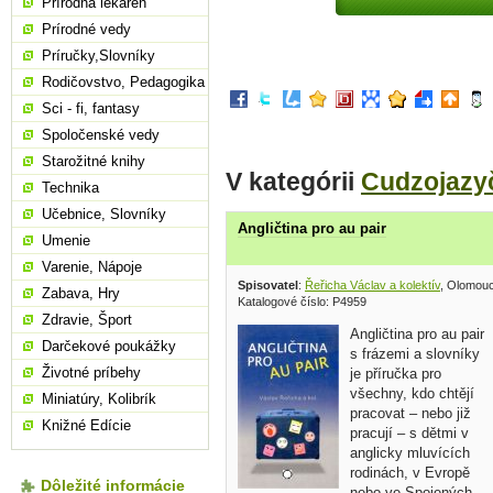
Prírodná lekáreň
Prírodné vedy
Príručky,Slovníky
Rodičovstvo, Pedagogika
Sci - fi, fantasy
Spoločenské vedy
Starožitné knihy
V kategórii
Cudzojazy
Technika
Učebnice, Slovníky
Angličtina pro au pair
Umenie
Varenie, Nápoje
Spisovatel
:
Řeřicha Václav a kolektív
, Olomou
Zabava, Hry
Katalogové číslo: P4959
Zdravie, Šport
Angličtina pro au pair
Darčekové poukážky
s frázemi a slovníky
Životné príbehy
je příručka pro
všechny, kdo chtějí
Miniatúry, Kolibrík
pracovat – nebo již
Knižné Edície
pracují – s dětmi v
anglicky mluvících
rodinách, v Evropě
Dôležité informácie
nebo ve Spojených