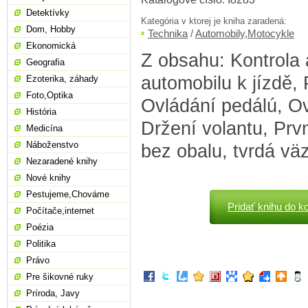
Detektívky
Kategória v ktorej je kniha zaradená:
Dom, Hobby
Technika
/
Automobily,Motocykle
Ekonomická
Z obsahu: Kontrola 
Geografia
automobilu k jízdě,
Ezoterika, záhady
Foto,Optika
Ovládání pedálú, Ov
História
Držení volantu, První
Medicína
Náboženstvo
bez obalu, tvrdá vä
Nezaradené knihy
Nové knihy
Pestujeme,Chováme
Pridať knihu do k
Počítače,internet
Poézia
Politika
Právo
Pre šikovné ruky
Príroda, Javy