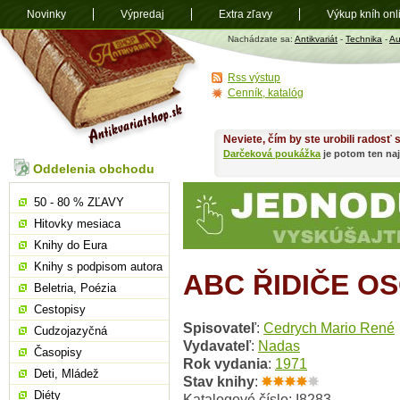
Novinky
Výpredaj
Extra zľavy
Výkup kníh onl
Antikvariát
Nachádzate sa:
Antikvariát
-
Technika
-
Au
shop.sk
Rss výstup
Cenník, katalóg
Neviete, čím by ste urobili radosť
Darčeková poukážka
je potom ten naj
Oddelenia obchodu
50 - 80 % ZĽAVY
Hitovky mesiaca
Knihy do Eura
Knihy s podpisom autora
ABC ŘIDIČE O
Beletria, Poézia
Cestopisy
Spisovateľ
:
Cedrych Mario René
Cudzojazyčná
Vydavateľ
:
Nadas
Časopisy
Rok vydania
:
1971
Deti, Mládež
Stav knihy
:
Diéty
Katalogové číslo: I8283