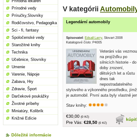
Prírodná lekáreň
V kategórii
Automobil
Prírodné vedy
Príručky,Slovníky
Legendární automobily
Rodičovstvo, Pedagogika
Sci - fi, fantasy
Spoločenské vedy
Spisovatel
:
Edsall Larry
, Slovart 2008
Katalogové číslo: P4005
Starožitné knihy
Veteráni vás vezmou
Technika
na projížďku po
Učebnice, Slovníky
silnicích historie - do
Umenie
doby zrození,
dětských let a růstu
Varenie, Nápoje
dnes tak
Zabava, Hry
nepostradatelného
Zdravie, Šport
stylového a výkonného prostředku, jímž
je automobil. První auta byly vlastně je
Darčekové poukážky
kočáry poháněné prskajícími
Životné príbehy
Stav knihy:
spalovacími motory - jediný rozdíl
Miniatúry, Kolibrík
spočíval v tom, že je již netahali koně .
€30,00
Karoserie , která v té době chránila
(0 Kč)
Knižné Edície
kúpi
Pre Vás:
€28,50
mechanické části i cestující, nám dnes
(0 Kč)
připomíná spíš krabici na sušenky. Brz
však získala zaoblenější tvar - někdy
Dôležité informácie