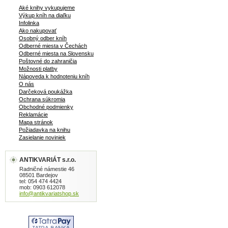
se jednalo o skutečná umělecká díla.
Aké knihy vykupujeme
Jakmile tedy začnou krabice na
Výkup kníh na diaľku
sušenky víc připomínat moderní
Infolinka
automobil, počne se projížďka
Ako nakupovať
Osobný odber kníh
zrychlovat: soustředíme se na ty
Odberné miesta v Čechách
nejvýznamnější modely z hlediska
Odberné miesta na Slovensku
sociálního, estetického a
Poštovné do zahraničia
technologického - zpravidla však z
Možnosti platby
vícera hledisek najednou. Na konci této
Nápoveda k hodnoteniu kníh
O nás
bohatě dokumentované projížďky
Darčeková poukážka
nahlédneme i do budoucnosti -
Ochrana súkromia
ukážeme si, jaké vozy by nám mohly
Obchodné podmienky
stát před domem v letech, jež teprve
Reklamácie
přijdou... v češtine, obal, tvrdá väzba,
Mapa stránok
Požiadavka na knihu
veľký formát,na prednej strane
Zasielanie noviniek
venovanie, 290 strán
ANTIKVARIÁT s.r.o.
Radničné námestie 46
08501 Bardejov
tel: 054 474 4424
mob: 0903 612078
info@antikvariatshop.sk