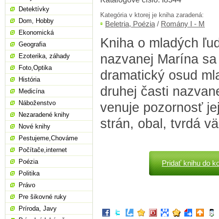
Detektívky
Kategória v ktorej je kniha zaradená:
Dom, Hobby
Beletria, Poézia
/
Romány I - M
Ekonomická
Kniha o mladých ľuď
Geografia
nazvanej Marína sa 
Ezoterika, záhady
Foto,Optika
dramatický osud mla
História
druhej časti nazvane
Medicína
Náboženstvo
venuje pozornosť jej
Nezaradené knihy
strán, obal, tvrdá v
Nové knihy
Pestujeme,Chováme
Počítače,internet
Poézia
Pridať knihu do k
Politika
Právo
Pre šikovné ruky
Príroda, Javy