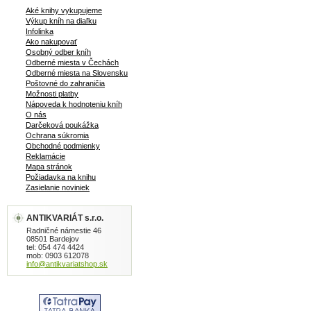
prekliateho, ustavične sa po svete
Aké knihy vykupujeme
potulujúceho Melmotha, ktorý za svoju
Výkup kníh na diaľku
túžbu po poznaní platí životom.... 196 +
Infolinka
364 strán, veľký formát, tvrdá väzba,
Ako nakupovať
obal, celostranové ilustrácie od Jána
Osobný odber kníh
Odberné miesta v Čechách
Trojana
Odberné miesta na Slovensku
Poštovné do zahraničia
Možnosti platby
Nápoveda k hodnoteniu kníh
O nás
Darčeková poukážka
Ochrana súkromia
Obchodné podmienky
Reklamácie
Mapa stránok
Požiadavka na knihu
Zasielanie noviniek
ANTIKVARIÁT s.r.o.
Radničné námestie 46
08501 Bardejov
tel: 054 474 4424
mob: 0903 612078
info@antikvariatshop.sk