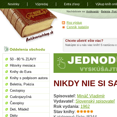
Novinky
Výpredaj
Extra zľavy
Výkup kníh onl
Antikvariát
Nachádzate sa:
Antikvariát
-
Beletria, Poé
shop.sk
Rss výstup
Cenník, katalóg
Chcete ušetriť ešte viac?
Nakúpte si u nás viac kníh! S rastúcou
Oddelenia obchodu
50 - 80 % ZĽAVY
Hitovky mesiaca
Knihy do Eura
Knihy s podpisom autora
NIKDY NIE SI 
Beletria, Poézia
Cestopisy
Spisovateľ
:
Mináč Vladimír
Cudzojazyčná
Vydavateľ
:
Slovenský spisovateľ
Časopisy
Rok vydania
:
1962
Deti, Mládež
Stav knihy
:
Diéty
Katalogové číslo: I8344