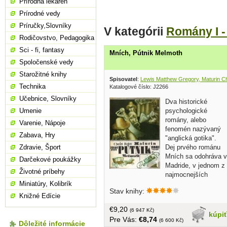
Prírodná lekáreň
Prírodné vedy
Príručky,Slovníky
V kategórii
Romány I -
Rodičovstvo, Pedagogika
Sci - fi, fantasy
Mních, Pútnik Melmoth
Spoločenské vedy
Starožitné knihy
Spisovatel
:
Lewis Matthew Gregory, Maturin C
Technika
Katalogové číslo: J2266
Učebnice, Slovníky
Dva historické
psychologické
Umenie
romány, alebo
Varenie, Nápoje
fenomén nazývaný
Zabava, Hry
"anglická gotika".
Dej prvého románu
Zdravie, Šport
Mních sa odohráva v
Darčekové poukážky
Madride, v jednom z
Životné príbehy
najmocnejších
centier cirkevnej moci. Zaujme nielen
Miniatúry, Kolibrík
Stav knihy:
bohatstvom myšlienok, farbistým
Knižné Edície
opisom prostredia ale aj šteklivou
€9,20
hrôzostrašnosťou. Druhý román - súbor
(6 947 Kč)
kúpi
Pre Vás:
€8,74
príbehov, ktoré spája ústredná postava
(6 600 Kč)
Dôležité informácie