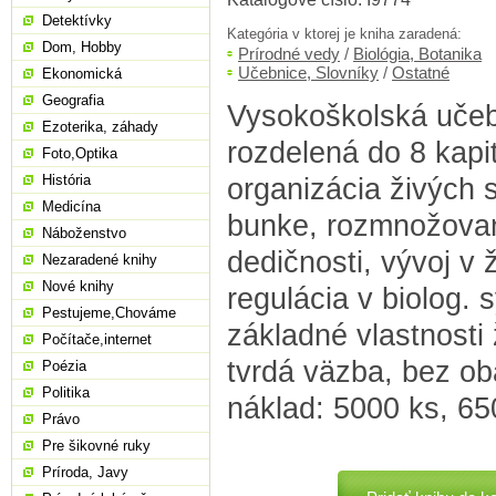
Detektívky
Kategória v ktorej je kniha zaradená:
Dom, Hobby
Prírodné vedy
/
Biológia, Botanika
Učebnice, Slovníky
/
Ostatné
Ekonomická
Geografia
Vysokoškolská učeb
Ezoterika, záhady
rozdelená do 8 kapit
Foto,Optika
História
organizácia živých 
Medicína
bunke, rozmnožovan
Náboženstvo
dedičnosti, vývoj v ž
Nezaradené knihy
Nové knihy
regulácia v biolog.
Pestujeme,Chováme
základné vlastnosti 
Počítače,internet
tvrdá väzba, bez ob
Poézia
Politika
náklad: 5000 ks, 650
Právo
Pre šikovné ruky
Príroda, Javy