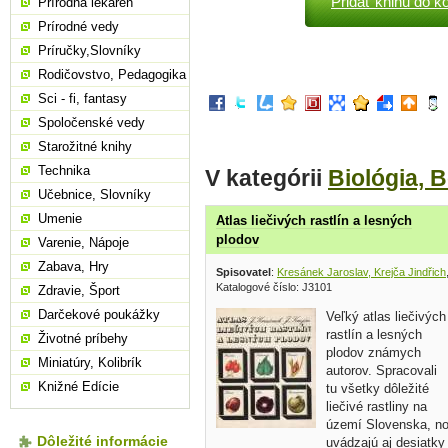
Pridať knihu do k
Prírodná lekáreň
Prírodné vedy
Príručky,Slovníky
Rodičovstvo, Pedagogika
Sci - fi, fantasy
Spoločenské vedy
Starožitné knihy
Technika
V kategórii
Biológia, 
Učebnice, Slovníky
Umenie
Atlas liečivých rastlín a lesných
plodov
Varenie, Nápoje
Zabava, Hry
Spisovatel
:
Kresánek Jaroslav, Krejča Jindřich
Katalogové číslo: J3101
Zdravie, Šport
Darčekové poukážky
Veľký atlas liečivých
rastlín a lesných
Životné príbehy
plodov známych
Miniatúry, Kolibrík
autorov. Spracovali
Knižné Edície
tu všetky dôležité
liečivé rastliny na
území Slovenska, n
Dôležité informácie
uvádzajú aj desiatky