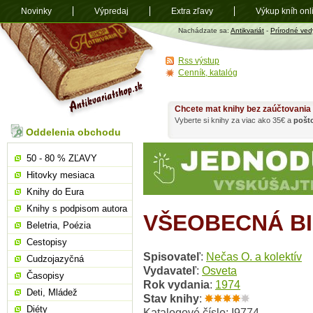
Novinky
Výpredaj
Extra zľavy
Výkup kníh onl
Antikvariát
Nachádzate sa:
Antikvariát
-
Prírodné ved
shop.sk
Rss výstup
Cenník, katalóg
Chcete mat knihy bez zaúčtovania
Vyberte si knihy za viac ako 35€ a
pošt
Oddelenia obchodu
50 - 80 % ZĽAVY
Hitovky mesiaca
Knihy do Eura
Knihy s podpisom autora
VŠEOBECNÁ B
Beletria, Poézia
Cestopisy
Spisovateľ
:
Nečas O. a kolektív
Cudzojazyčná
Vydavateľ
:
Osveta
Časopisy
Rok vydania
:
1974
Deti, Mládež
Stav knihy
:
Diéty
Katalogové číslo: I9774