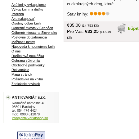
cudzokrajných drog, ktoré
Aké knihy vykupujeme
farmaceutický priemysel využíva...
Výkup kníh na diaľku
Stav knihy:
Infolinka
obal, tvrdá väzba, veľký formát, krásne
Ako nakupovať
farebné ilustrácie, 400 strán, pekný sta
Osobný odber kníh
€35,00
(14 753 Kč)
kúpi
Odberné miesta v Čechách
Pre Vás:
€33,25
(14 015
Odberné miesta na Slovensku
Poštovné do zahraničia
Kč)
Možnosti platby
Nápoveda k hodnoteniu kníh
O nás
Darčeková poukážka
Ochrana súkromia
Obchodné podmienky
Reklamácie
Mapa stránok
Požiadavka na knihu
Zasielanie noviniek
ANTIKVARIÁT s.r.o.
Radničné námestie 46
08501 Bardejov
tel: 054 474 4424
mob: 0903 612078
info@antikvariatshop.sk