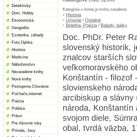
Detektívky
Kategória v ktorej je kniha zaradená:
Dom, Hobby
História
Umenie
/
Ostatné
Ekonomická
Beletria, Poézia
/
Balady, bájky
Geografia
Doc. PhDr. Peter Ra
Ezoterika, záhady
Foto,Optika
slovenský historik, 
História
znalcov starších sl
Medicína
Náboženstvo
veľkomoravského ob
Nezaradené knihy
Konštantín - filozof -
Nové knihy
slovienskeho národa
Pestujeme,Chováme
Počítače,internet
arcibiskup a slávny 
Poézia
národa, Konštantín
Politika
svojom diele, Súmra
Právo
Pre šikovné ruky
obal, tvrdá väzba, 1
Príroda, Javy