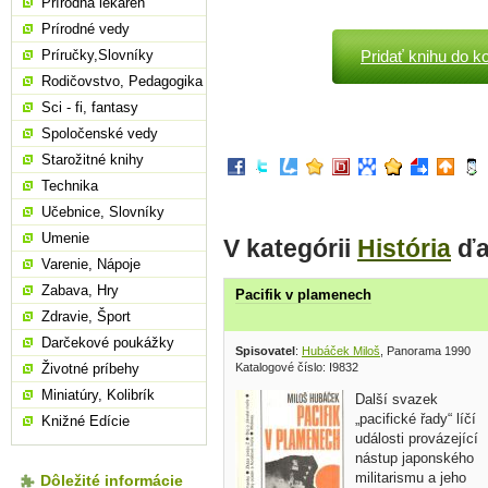
Prírodná lekáreň
Prírodné vedy
Príručky,Slovníky
Pridať knihu do k
Rodičovstvo, Pedagogika
Sci - fi, fantasy
Spoločenské vedy
Starožitné knihy
Technika
Učebnice, Slovníky
Umenie
V kategórii
História
ďa
Varenie, Nápoje
Zabava, Hry
Pacifik v plamenech
Zdravie, Šport
Darčekové poukážky
Spisovatel
:
Hubáček Miloš
, Panorama 1990
Katalogové číslo: I9832
Životné príbehy
Miniatúry, Kolibrík
Další svazek
„pacifické řady“ líčí
Knižné Edície
události provázející
nástup japonského
militarismu a jeho
Dôležité informácie