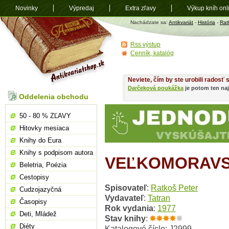
Novinky
Výpredaj
Extra zľavy
Výkup kníh onl
Antikvariát
Nachádzate sa:
Antikvariát
-
História
-
Rat
shop.sk
Rss výstup
Cenník, katalóg
Neviete, čím by ste urobili radosť
Darčeková poukážka
je potom ten naj
Oddelenia obchodu
50 - 80 % ZĽAVY
Hitovky mesiaca
Knihy do Eura
Knihy s podpisom autora
VEĽKOMORAVS
Beletria, Poézia
Cestopisy
Spisovateľ
:
Ratkoš Peter
Cudzojazyčná
Vydavateľ
:
Tatran
Časopisy
Rok vydania
:
1977
Deti, Mládež
Stav knihy
:
Diéty
Katalogové číslo: J2999