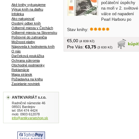
počáteční úspěchy
Aké knihy vykupujeme
na moři v 2. světové
Výkup kníh na diaľku
válce od napadení
Infolinka
Ako nakupovať
Pearl Harboru po
Osobný odber kníh
bitvu u Midwayských ostrovů...
Odberné miesta v Čechách
Stav knihy:
brožovaná, v češtine, 504 strán, 32
Odberné miesta na Slovensku
strán príloh, uvoľnená väzba - zľava
Poštovné do zahraničia
€5,00
(4 839 Kč)
Možnosti platby
kúpi
Pre Vás:
€3,75
Nápoveda k hodnoteniu kníh
(3 630 Kč)
O nás
Darčeková poukážka
Ochrana súkromia
Obchodné podmienky
Reklamácie
Mapa stránok
Požiadavka na knihu
Zasielanie noviniek
ANTIKVARIÁT s.r.o.
Radničné námestie 46
08501 Bardejov
tel: 054 474 4424
mob: 0903 612078
info@antikvariatshop.sk