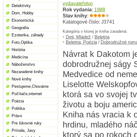
vydavateľstvo
Detektívky
Rok vydania
:
1988
Dom, Hobby
Stav knihy
:
Ekonomická
Katalogové číslo: J3741
Geografia
Kategória v ktorej je kniha zaradená:
Ezoterika, záhady
Deti, Mládež
/
Beletria
Beletria, Poézia
/
Dobrodružné rom
Foto,Optika
História
Návrat k Dakotom je
Medicína
dobrodružnej ságy 
Náboženstvo
Nezaradené knihy
Medvedice od nemec
Nové knihy
Liselotte Welskopfo
Pestujeme,Chováme
ktorá sa vo svojej 
Počítače,internet
Poézia
životu a boju ameri
Politika
Kniha nás vracia k
Právo
hrdinu, mladého náč
Pre šikovné ruky
Príroda, Javy
ktorý sa po rokoch 