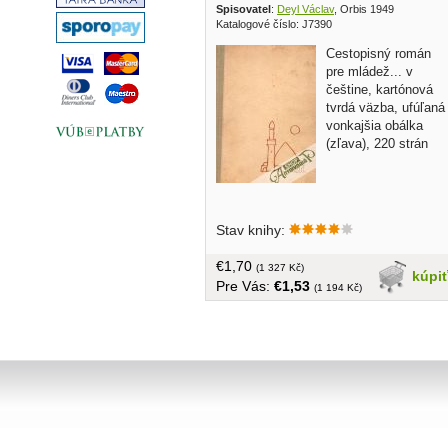
Spisovatel
:
Deyl Václav
, Orbis 1949
Katalogové číslo: J7390
Cestopisný román
pre mládež... v
češtine, kartónová
tvrdá väzba, ufúľaná
vonkajšia obálka
(zľava), 220 strán
Stav knihy:
€1,70
(1 327 Kč)
kúpi
Pre Vás:
€1,53
(1 194 Kč)