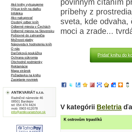
povinným čítaním pr
Aké knihy vykupujeme
Výkup kníh na diaľku
príbehy z prostredi
Infolinka
Ako nakupovať
sveta, kde odvaha, 
Osobný odber kníh
Odberné miesta v Čechách
moci a zrade... tvrd
Odberné miesta na Slovensku
Poštovné do zahraničia
Možnosti platby
Nápoveda k hodnoteniu kníh
O nás
Darčeková poukážka
Pridať knihu do k
Ochrana súkromia
Obchodné podmienky
Reklamácie
Mapa stránok
Požiadavka na knihu
Zasielanie noviniek
ANTIKVARIÁT s.r.o.
Radničné námestie 46
08501 Bardejov
V kategórii
Beletria
ďa
tel: 054 474 4424
mob: 0903 612078
info@antikvariatshop.sk
K ostrovům trpaslíků