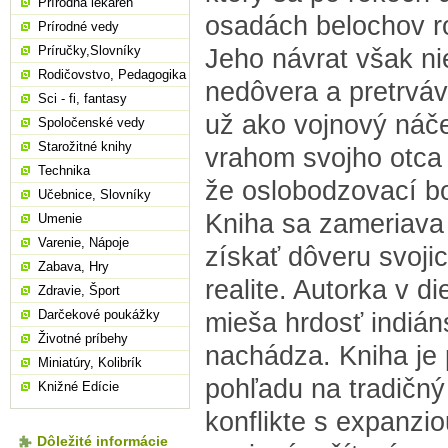
Prírodná lekáreň
osadách belochov r
Prírodné vedy
Príručky,Slovníky
Jeho návrat však ni
Rodičovstvo, Pedagogika
nedôvera a pretrvávaj
Sci - fi, fantasy
už ako vojnový náčel
Spoločenské vedy
Starožitné knihy
vrahom svojho otca 
Technika
že oslobodzovací bo
Učebnice, Slovníky
Kniha sa zameriava 
Umenie
Varenie, Nápoje
získať dôveru svoji
Zabava, Hry
realite. Autorka v d
Zdravie, Šport
Darčekové poukážky
mieša hrdosť indián
Životné príbehy
nachádza. Kniha je 
Miniatúry, Kolibrík
pohľadu na tradičný
Knižné Edície
konflikte s expanzio
Dôležité informácie