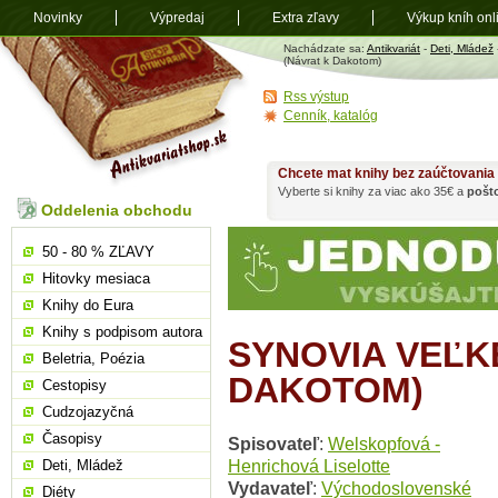
Novinky
Výpredaj
Extra zľavy
Výkup kníh onl
Antikvariát
Nachádzate sa:
Antikvariát
-
Deti, Mládež
shop.sk
(Návrat k Dakotom)
Rss výstup
Cenník, katalóg
Chcete mat knihy bez zaúčtovania
Vyberte si knihy za viac ako 35€ a
pošt
Oddelenia obchodu
50 - 80 % ZĽAVY
Hitovky mesiaca
Knihy do Eura
Knihy s podpisom autora
SYNOVIA VEĽKE
Beletria, Poézia
DAKOTOM)
Cestopisy
Cudzojazyčná
Časopisy
Spisovateľ
:
Welskopfová -
Henrichová Liselotte
Deti, Mládež
Vydavateľ
:
Východoslovenské
Diéty