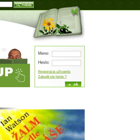
Blog
Meno:
Heslo:
Registrácia užívateľa
Zabudli ste heslo ?