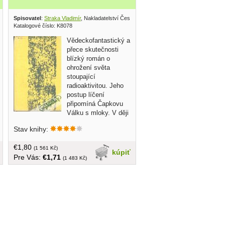
Spisovatel
:
Straka Vladimír
, Nakladatelství České Budějovice 1964
Katalogové číslo: K8078
Vědeckofantastický a
přece skutečnosti
blízký román o
ohrožení světa
stoupající
radioaktivitou. Jeho
postup líčení
připomíná Čapkovu
Válku s mloky. V ději
se prolínají různorodé aktuální prvky,
Stav knihy:
jako lety na Měsíc, nezaměstnanost v
USA, problémy družstev, rasismus aj...
€1,80
v češtine, bez obalu, tvrdá väzba, 184
(1 561 Kč)
kúpiť
Pre Vás:
€1,71
strán
(1 483 Kč)