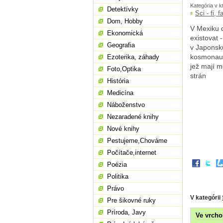
Kategória v k
Detektívky
Sci - fi, 
Dom, Hobby
V Mexiku 
Ekonomická
existovat 
Geografia
v Japonsk
kosmonaut
Ezoterika, záhady
jež mají m
Foto,Optika
strán
História
Medicína
Náboženstvo
Nezaradené knihy
Nové knihy
Pestujeme,Chováme
Počítače,internet
Poézia
Politika
Právo
V kategórii
Pre šikovné ruky
Príroda, Javy
Ve vrcho