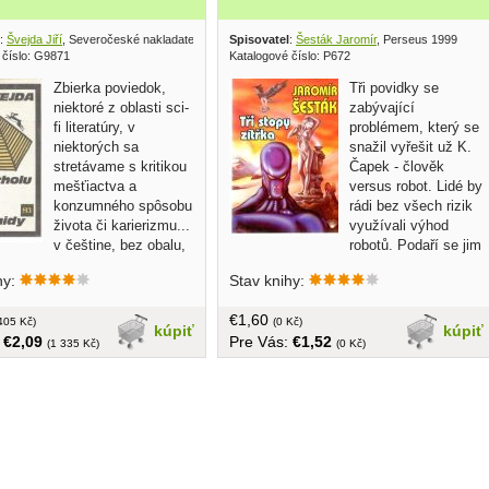
:
Švejda Jiří
, Severočeské nakladatelství 1986
Spisovatel
:
Šesták Jaromír
, Perseus 1999
 číslo: G9871
Katalogové číslo: P672
Zbierka poviedok,
Tři povidky se
niektoré z oblasti sci-
zabývající
fi literatúry, v
problémem, který se
niektorých sa
snažil vyřešit už K.
stretávame s kritikou
Čapek - člověk
mešťiactva a
versus robot. Lidé by
konzumného spôsobu
rádi bez všech rizik
života či karierizmu...
využívali výhod
v češtine, bez obalu,
robotů. Podaří se jim
ba,
to, nebo se jim to vymkne z rukou a
hy:
Stav knihy:
karta se obrátí?.. v češtine, brožovaná,
150 strán
€1,60
405 Kč)
(0 Kč)
kúpiť
kúpiť
:
€2,09
Pre Vás:
€1,52
(1 335 Kč)
(0 Kč)