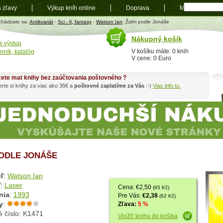
a zľavy
Výkup kníh online
Doprava
Mapa
t
chádzate sa:
Antikvariát
-
Sci - fi, fantasy
-
Watson Ian
: Žalm podle Jonáše
Nákupný košík
s výstup
V košíku máte: 0 knih
nník, katalóg
V cene: 0 Euro
ete mat knihy bez zaúčtovania poštovného ?
rte si knihy za viac ako 35€ a
poštovné zaplatíme za Vás
:-)
Viac info tu.
ODLE JONÁŠE
ľ
:
Watson Ian
ľ
:
Laser
Cena: €2,50
(65 Kč)
nia
:
1993
Pre Vás:
€2,38
(62 Kč)
y
:
Zľava:
5 %
é číslo: K1471
Vložiť knihu do košika