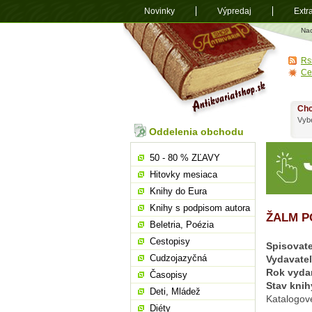
Novinky
Výpredaj
Extr
Antikvariá
Na
shop.sk
Rs
Ce
Chc
Vybe
Oddelenia obchodu
50 - 80 % ZĽAVY
Hitovky mesiaca
Knihy do Eura
Knihy s podpisom autora
ŽALM P
Beletria, Poézia
Cestopisy
Spisovate
Cudzojazyčná
Vydavate
Rok vyda
Časopisy
Stav knih
Deti, Mládež
Katalogov
Diéty