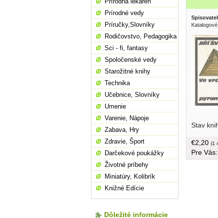
Prírodná lekáreň
Prírodné vedy
Spisovatel
Príručky,Slovníky
Katalogové
Rodičovstvo, Pedagogika
Sci - fi, fantasy
Spoločenské vedy
Starožitné knihy
Technika
Učebnice, Slovníky
Umenie
tvrdá väz
Varenie, Nápoje
Stav kni
Zabava, Hry
Zdravie, Šport
€2,20
(1 
Pre Vás
Darčekové poukážky
Životné príbehy
Miniatúry, Kolibrík
Knižné Edície
Dôležité informácie