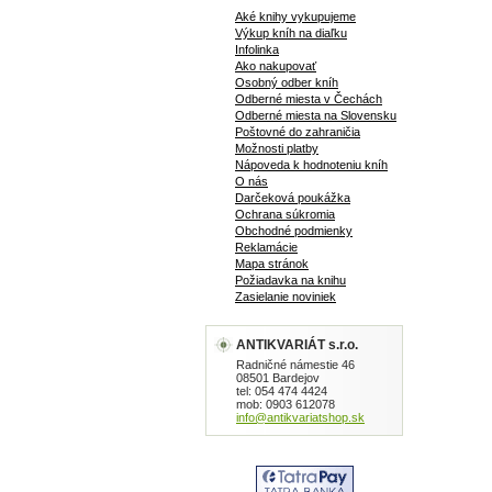
Aké knihy vykupujeme
Výkup kníh na diaľku
Infolinka
Ako nakupovať
Osobný odber kníh
Odberné miesta v Čechách
Odberné miesta na Slovensku
Poštovné do zahraničia
Možnosti platby
Nápoveda k hodnoteniu kníh
O nás
Darčeková poukážka
Ochrana súkromia
Obchodné podmienky
Reklamácie
Mapa stránok
Požiadavka na knihu
Zasielanie noviniek
ANTIKVARIÁT s.r.o.
Radničné námestie 46
08501 Bardejov
tel: 054 474 4424
mob: 0903 612078
info@antikvariatshop.sk