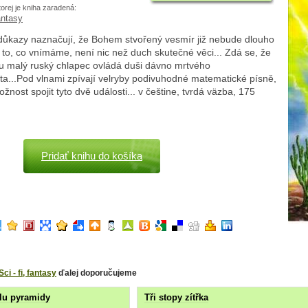
torej je kniha zaradená:
fantasy
důkazy naznačují, že Bohem stvořený vesmír již nebude dlouho
- to, co vnímáme, není nic než duch skutečné věci... Zdá se, že
u malý ruský chlapec ovládá duši dávno mrtvého
a...Pod vlnami zpívají velryby podivuhodné matematické písně,
ožnost spojit tyto dvě události... v češtine, tvrdá väzba, 175
Pridať knihu do košíka
Sci - fi, fantasy
ďalej doporučujeme
lu pyramidy
Tři stopy zítřka