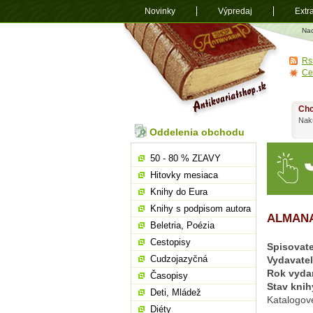
Novinky
Výpredaj
Extr
Antikvariá
Na
shop.sk
Rs
Ce
Chc
Nakú
Oddelenia obchodu
50 - 80 % ZĽAVY
Hitovky mesiaca
Knihy do Eura
Knihy s podpisom autora
ALMANA
Beletria, Poézia
Cestopisy
Spisovate
Cudzojazyčná
Vydavate
Rok vyda
Časopisy
Stav knih
Deti, Mládež
Katalogov
Diéty