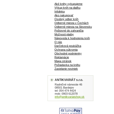
Aké knihy vykupujeme
Výkup kníh na diaľku
Infolinka
Ako nakupovať
Osobný odber kníh
Odberné miesta v Čechách
Odberné miesta na Slovensku
Poštovné do zahraničia
Možnosti platby
Nápoveda k hodnoteniu kníh
O nás
Darčeková poukážka
Ochrana súkromia
Obchodné podmienky
Reklamácie
Mapa stránok
Požiadavka na knihu
Zasielanie noviniek
ANTIKVARIÁT s.r.o.
Radničné námestie 46
08501 Bardejov
tel: 054 474 4424
mob: 0903 612078
info@antikvariatshop.sk