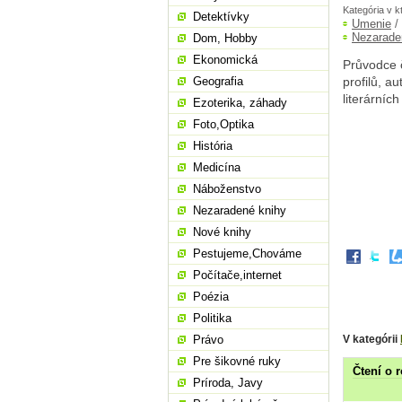
Kategória v k
Detektívky
Umenie
/
Nezarade
Dom, Hobby
Ekonomická
Průvodce 
Geografia
profilů, a
literárníc
Ezoterika, záhady
Foto,Optika
História
Medicína
Náboženstvo
Nezaradené knihy
Nové knihy
Pestujeme,Chováme
Počítače,internet
Poézia
Politika
V kategórii
Právo
Pre šikovné ruky
Čtení o 
Príroda, Javy