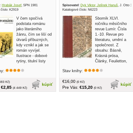
:
Hrabák Josef
, SPN 1981
Spisovatel
:
Dyk Viktor, Jelínek Hanuš
, J. Otto 
 číslo: K2919
Katalogové číslo: N6223
V čem spočívá
Sborník XLVI.
podstata románu
ročníku měsičního
jako literárního
revue Lumír. Čísla
žánru, čím se liší od
1.-10. Revue pro
útvarů příbuzných,
literaturu, umění a
kdy vznikl a jak se
společnost. Z
román vyvíjel.
obsahu: Básně,
Ilustrace - dobové
Krásná prósa,
rytiny, titulní listy
Články, Feuiletton,
ydání stěžejních děl, portréty
Literatura, divadlo, Hudba Umění
hy:
Stav knihy:
ců... v češtine, obal mierne
výtvarné, Zprávy, Přílohy obrazové....v
, tvrdá väzba, 328 strán
češtine, tvrdá väzba, bez obalu, zadné
€16,00
6 strán príloh
683 Kč)
strany čiastočne uvoľnené z väzby,
(0 Kč)
kúpiť
kúpiť
:
€2,85
Pre Vás:
€15,20
veľký formát,520 strán, nepôvodná
(4 449 Kč)
(0 Kč)
obálka