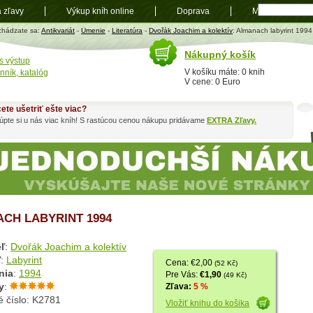
a zľavy
Výkup kníh online
Doprava
Mapa
t
chádzate sa:
Antikvariát
-
Umenie
-
Literatúra
-
Dvořák Joachim a kolektív
: Almanach labyrint 1994
Nákupný košík
s výstup
V košíku máte: 0 knih
nník, katalóg
V cene: 0 Euro
ete ušetriť ešte viac?
pte si u nás viac kníh! S rastúcou cenou nákupu pridávame
EXTRA Zľavy.
CH LABYRINT 1994
ľ
:
Dvořák Joachim a kolektív
ľ
:
Labyrint
Cena: €2,00
(52 Kč)
nia
:
1994
Pre Vás:
€1,90
(49 Kč)
y
:
Zľava:
5 %
é číslo: K2781
Vložiť knihu do košika