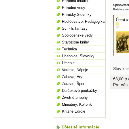
Prírodná lekáreň
Spisovatel
Prírodné vedy
Katalogové
Príručky,Slovníky
Rodičovstvo, Pedagogika
Sci - fi, fantasy
Spoločenské vedy
Starožitné knihy
Technika
Učebnice, Slovníky
Umenie
prvních v
Stav kni
romanopis
Varenie, Nápoje
poškodený
Zabava, Hry
€3,00
textu + 1
(4 
Zdravie, Šport
Pre Vás
Darčekové poukážky
Životné príbehy
Miniatúry, Kolibrík
Knižné Edície
Dôležité informácie