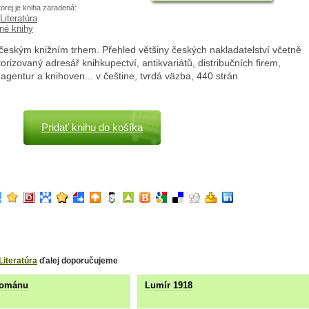
torej je kniha zaradená:
Literatúra
né knihy
českým knižním trhem. Přehled většiny českých nakladatelství včetně
utorizovaný adresář knihkupectví, antikvariátů, distribučních firem,
h agentur a knihoven... v češtine, tvrdá väzba, 440 strán
Pridať knihu do košíka
Literatúra
ďalej doporučujeme
románu
Lumír 1918