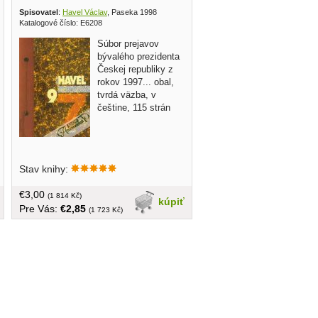
1918
Spisovatel
:
Havel Václav
, Paseka 1998
Katalogové číslo: E6208
Súbor prejavov
bývalého prezidenta
Českej republiky z
rokov 1997... obal,
tvrdá väzba, v
češtine, 115 strán
Stav knihy:
€3,00
(1 814 Kč)
kúpiť
Pre Vás:
€2,85
(1 723 Kč)