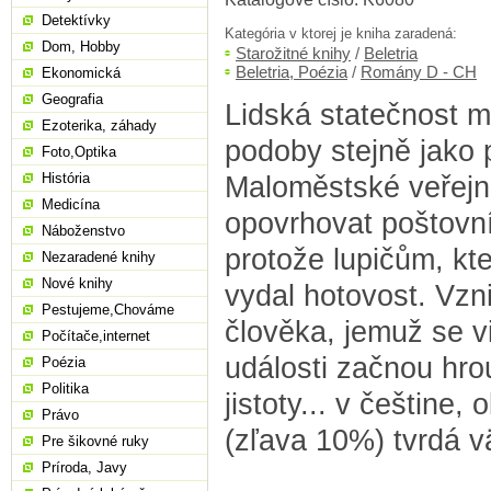
Detektívky
Kategória v ktorej je kniha zaradená:
Dom, Hobby
Starožitné knihy
/
Beletria
Beletria, Poézia
/
Romány D - CH
Ekonomická
Geografia
Lidská statečnost m
Ezoterika, záhady
podoby stejně jako 
Foto,Optika
História
Maloměstské veřejn
Medicína
opovrhovat poštovn
Náboženstvo
protože lupičům, kteř
Nezaradené knihy
Nové knihy
vydal hotovost. Vzni
Pestujeme,Chováme
člověka, jemuž se 
Počítače,internet
události začnou hro
Poézia
Politika
jistoty... v češtine
Právo
(zľava 10%) tvrdá v
Pre šikovné ruky
Príroda, Javy