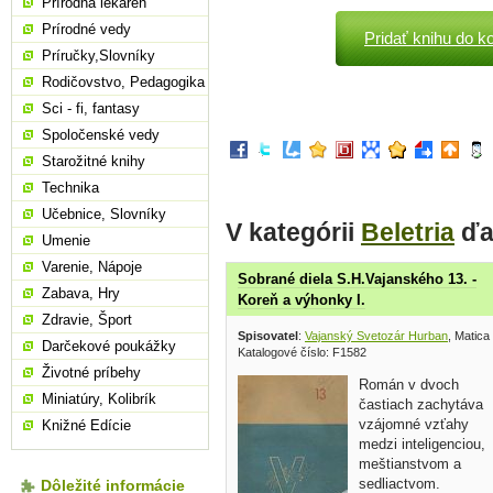
Prírodná lekáreň
Prírodné vedy
Pridať knihu do k
Príručky,Slovníky
Rodičovstvo, Pedagogika
Sci - fi, fantasy
Spoločenské vedy
Starožitné knihy
Technika
Učebnice, Slovníky
V kategórii
Beletria
ďa
Umenie
Varenie, Nápoje
Sobrané diela S.H.Vajanského 13. -
Zabava, Hry
Koreň a výhonky I.
Zdravie, Šport
Spisovatel
:
Vajanský Svetozár Hurban
, Matic
Darčekové poukážky
Katalogové číslo: F1582
Životné príbehy
Román v dvoch
Miniatúry, Kolibrík
častiach zachytáva
vzájomné vzťahy
Knižné Edície
medzi inteligenciou,
meštianstvom a
sedliactvom.
Dôležité informácie