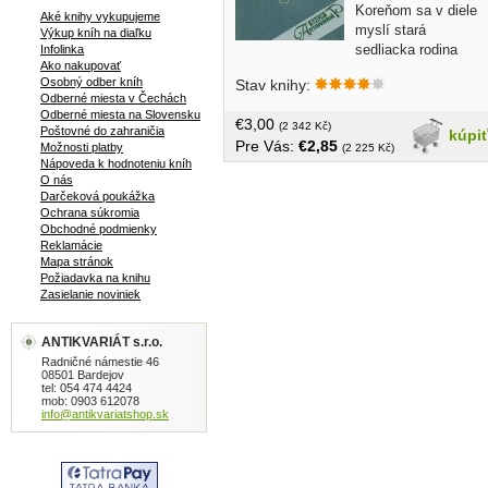
Koreňom sa v diele
Aké knihy vykupujeme
myslí stará
Výkup kníh na diaľku
sedliacka rodina
Infolinka
Ako nakupovať
Drevanskovcov a jej výhonkami mladá
Osobný odber kníh
Stav knihy:
generácia... brožovaná, trinásty zväzok
Odberné miesta v Čechách
neorezané strany, 213 strán, časť prvá,
Odberné miesta na Slovensku
€3,00
vydanie štvrté
(2 342 Kč)
Poštovné do zahraničia
kúpi
Pre Vás:
€2,85
Možnosti platby
(2 225 Kč)
Nápoveda k hodnoteniu kníh
O nás
Darčeková poukážka
Ochrana súkromia
Obchodné podmienky
Reklamácie
Mapa stránok
Požiadavka na knihu
Zasielanie noviniek
ANTIKVARIÁT s.r.o.
Radničné námestie 46
08501 Bardejov
tel: 054 474 4424
mob: 0903 612078
info@antikvariatshop.sk