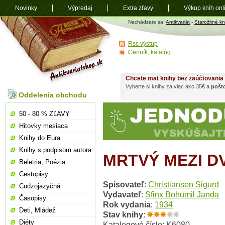
Novinky
Výpredaj
Extra zľavy
Výkup kníh onl
Antikvariát
Nachádzate sa:
Antikvariát
-
Starožitné kn
shop.sk
Rss výstup
Cenník, katalóg
Chcete mat knihy bez zaúčtovania
Vyberte si knihy za viac ako 35€ a
pošt
Oddelenia obchodu
50 - 80 % ZĽAVY
Hitovky mesiaca
Knihy do Eura
Knihy s podpisom autora
MRTVÝ MEZI D
Beletria, Poézia
Cestopisy
Spisovateľ
:
Christiansen Sigurd
Cudzojazyčná
Vydavateľ
:
Sfinx Bohumil Janda
Časopisy
Rok vydania
:
1934
Deti, Mládež
Stav knihy
:
Diéty
Katalogové číslo: K6080