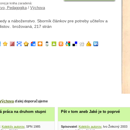
torej je kniha zaradená:
tvo, Pedagogika
/
Výchova
edy a náboženstvo. Sborník článkov pre potreby učiteľov a
stov.. brožovaná, 217 strán
Výchova
ďalej doporučujeme
á práca na druhom stupni
Pět v tom aneb Jaké je to poprvé
:
Kolektív autorov
, SPN 1985
Spisovatel
:
Kolektív autorov
, Ivo Železný 2003