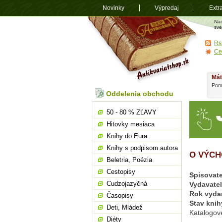
Novinky
Výpredaj
Extr
Antikvariá
Na
shop.sk
sve
Rs
Ce
Mát
Ponú
Oddelenia obchodu
50 - 80 % ZĽAVY
Hitovky mesiaca
Knihy do Eura
Knihy s podpisom autora
O VÝCH
Beletria, Poézia
Cestopisy
Spisovate
Cudzojazyčná
Vydavate
Rok vyda
Časopisy
Stav knih
Deti, Mládež
Katalogov
Diéty