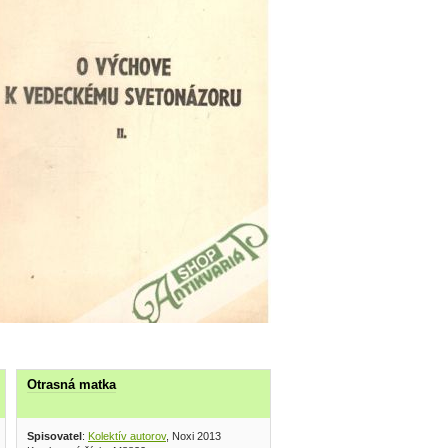
Otrasná matka
Spisovatel
:
Kolektív autorov
, Noxi 2013