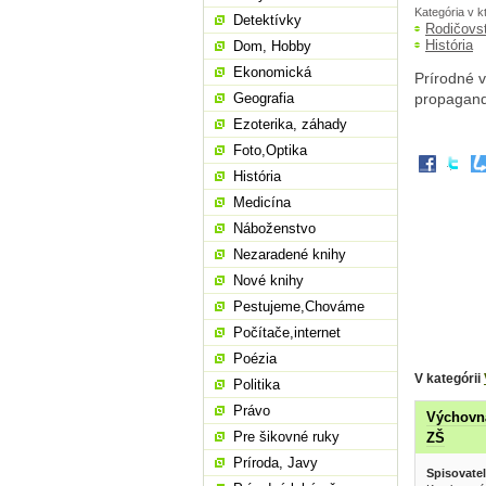
Kategória v k
Detektívky
Rodičovs
História
Dom, Hobby
Ekonomická
Prírodné v
Geografia
propagandi
Ezoterika, záhady
Foto,Optika
História
Medicína
Náboženstvo
Nezaradené knihy
Nové knihy
Pestujeme,Chováme
Počítače,internet
Poézia
V kategórii
Politika
Právo
Výchovn
Pre šikovné ruky
ZŠ
Príroda, Javy
Spisovatel