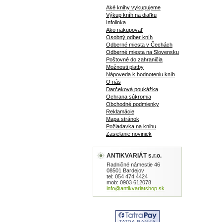
Aké knihy vykupujeme
Výkup kníh na diaľku
Infolinka
Ako nakupovať
Osobný odber kníh
Odberné miesta v Čechách
Odberné miesta na Slovensku
Poštovné do zahraničia
Možnosti platby
Nápoveda k hodnoteniu kníh
O nás
Darčeková poukážka
Ochrana súkromia
Obchodné podmienky
Reklamácie
Mapa stránok
Požiadavka na knihu
Zasielanie noviniek
ANTIKVARIÁT s.r.o.
Radničné námestie 46
08501 Bardejov
tel: 054 474 4424
mob: 0903 612078
info@antikvariatshop.sk