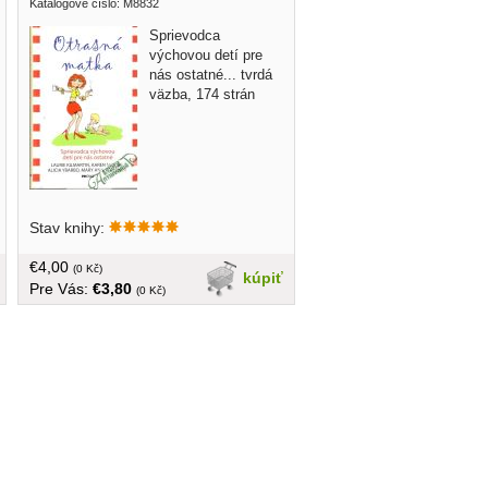
Katalogové číslo: M8832
Sprievodca
výchovou detí pre
nás ostatné... tvrdá
väzba, 174 strán
Stav knihy:
€4,00
(0 Kč)
kúpiť
Pre Vás:
€3,80
(0 Kč)