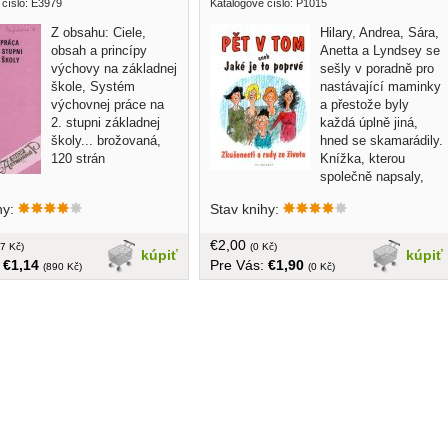
 číslo: E3979
Katalogové číslo: P1015
Z obsahu: Ciele,
Hilary, Andrea, Sára,
obsah a princípy
Anetta a Lyndsey se
výchovy na základnej
sešly v poradně pro
škole, Systém
nastávající maminky
výchovnej práce na
a přestože byly
2. stupni základnej
každá úplně jiná,
školy... brožovaná,
hned se skamarádily.
120 strán
Knížka, kterou
společně napsaly,
vypráví o jejich zážitcích v období
hy:
Stav knihy:
oněch devíti měsíců. Dočtete se o
jejich intimních pocitech i rozbouřených
€2,00
7 Kč)
hormonech, tělesných i duševních
(0 Kč)
kúpiť
kúpiť
:
€1,14
Pre Vás:
€1,90
změnách, o věcech humorných i těch
(890 Kč)
(0 Kč)
trochu děsivých – prostě o jejich prvním
těhotenství a mateřství... v češtine,
brožovaná, 202 strán