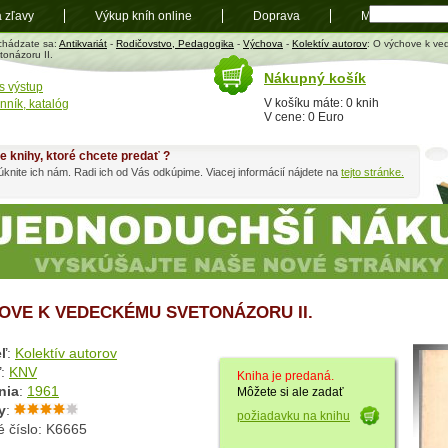
a zľavy
Výkup kníh online
Doprava
Mapa
t
chádzate sa:
Antikvariát
-
Rodičovstvo, Pedagogika
-
Výchova
-
Kolektív autorov
: O výchove k v
tonázoru II.
Nákupný košík
s výstup
V košíku máte: 0 knih
nník, katalóg
V cene: 0 Euro
e knihy, ktoré chcete predať ?
knite ich nám. Radi ich od Vás odkúpime. Viacej informácií nájdete na
tejto stránke.
OVE K VEDECKÉMU SVETONÁZORU II.
ľ
:
Kolektív autorov
ľ
:
KNV
Kniha je predaná.
nia
:
1961
Môžete si ale zadať
y
:
požiadavku na knihu
é číslo: K6665