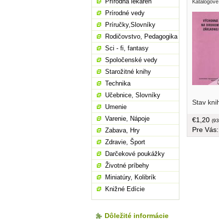
Prírodná lekáreň
Katalogové
Prírodné vedy
Príručky,Slovníky
Rodičovstvo, Pedagogika
Sci - fi, fantasy
Spoločenské vedy
Starožitné knihy
Technika
Učebnice, Slovníky
Stav kni
Umenie
Varenie, Nápoje
€1,20
(93
Pre Vás
Zabava, Hry
Zdravie, Šport
Darčekové poukážky
Životné príbehy
Miniatúry, Kolibrík
Knižné Edície
Dôležité informácie