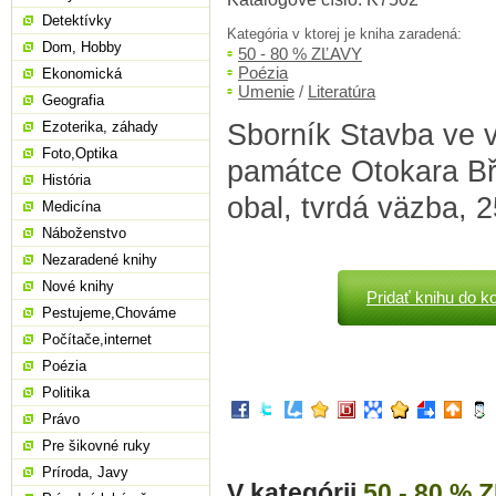
Detektívky
Kategória v ktorej je kniha zaradená:
Dom, Hobby
50 - 80 % ZĽAVY
Poézia
Ekonomická
Umenie
/
Literatúra
Geografia
Sborník Stavba ve 
Ezoterika, záhady
Foto,Optika
památce Otokara Bře
História
obal, tvrdá väzba, 2
Medicína
Náboženstvo
Nezaradené knihy
Nové knihy
Pridať knihu do k
Pestujeme,Chováme
Počítače,internet
Poézia
Politika
Právo
Pre šikovné ruky
Príroda, Javy
V kategórii
50 - 80 % 