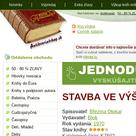
Novinky
Výpredaj
Extra zľavy
Výkup kníh onl
Antikvariát
Nachádzate sa:
Antikvariát
-
50 - 80 % Z
shop.sk
Rss výstup
Cenník, katalóg
Chcete dostávať info o najnovšie p
Stačí si vybrať oddelenie, z ktorého bud
Oddelenia obchodu
kníh
kliknite tu.
50 - 80 % ZĽAVY
Hitovky mesiaca
Knihy do Eura
Knihy s podpisom autora
STAVBA VE VÝŠ
Beletria, Poézia
Cestopisy
Spisovateľ
:
Březina Otokar
Cudzojazyčná
Vydavateľ
:
Blok
Časopisy
Rok vydania
:
1970
Deti, Mládež
Stav knihy
:
Diéty
Katalogové číslo: K7502