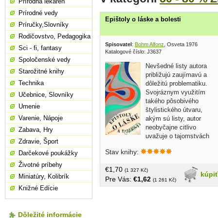
Prírodná lekáreň
Prírodné vedy
Epištoly o láske a bolesti
Príručky,Slovníky
Rodičovstvo, Pedagogika
Spisovatel
:
Bohm Alfonz
, Osveta 1976
Sci - fi, fantasy
Katalogové číslo: J3637
Spoločenské vedy
Nevšedné listy autora
Starožitné knihy
približujú zaujímavú a
Technika
dôležitú problematiku.
Svojráznym využitím
Učebnice, Slovníky
takého pôsobivého
Umenie
štylistického útvaru,
Varenie, Nápoje
akým sú listy, autor
neobyčajne citlivo
Zabava, Hry
uvažuje o tajomstvách
Zdravie, Šport
lásky muža a ženy, o vzniku nového
Stav knihy:
Darčekové poukážky
života a príchode dieťaťa na svet a o
jednom závažnom ochorení, vždy v
Životné príbehy
€1,70
súvise s bolesťou... tvrdá väzba, obal,
(1 327 Kč)
kúpi
Miniatúry, Kolibrík
Pre Vás:
€1,62
112 strán
(1 261 Kč)
Knižné Edície
Dôležité informácie