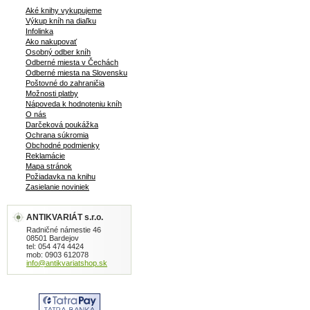
Aké knihy vykupujeme
Výkup kníh na diaľku
Infolinka
Ako nakupovať
Osobný odber kníh
Odberné miesta v Čechách
Odberné miesta na Slovensku
Poštovné do zahraničia
Možnosti platby
Nápoveda k hodnoteniu kníh
O nás
Darčeková poukážka
Ochrana súkromia
Obchodné podmienky
Reklamácie
Mapa stránok
Požiadavka na knihu
Zasielanie noviniek
ANTIKVARIÁT s.r.o.
Radničné námestie 46
08501 Bardejov
tel: 054 474 4424
mob: 0903 612078
info@antikvariatshop.sk