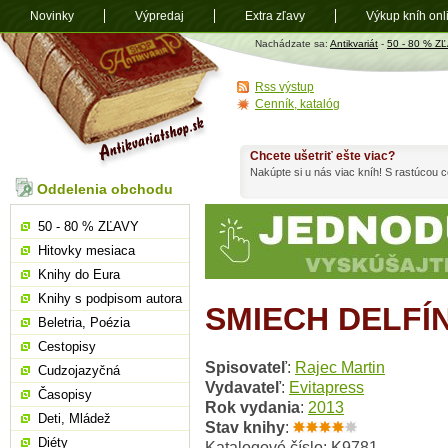
Novinky
Výpredaj
Extra zľavy
Výkup kníh onl
Antikvariát
Nachádzate sa:
Antikvariát
-
50 - 80 % Z
shop.sk
Rss výstup
Cenník, katalóg
Chcete ušetriť ešte viac?
Nakúpte si u nás viac kníh! S rastúcou
Oddelenia obchodu
50 - 80 % ZĽAVY
Hitovky mesiaca
Knihy do Eura
Knihy s podpisom autora
SMIECH DELFÍ
Beletria, Poézia
Cestopisy
Spisovateľ
:
Rajec Martin
Cudzojazyčná
Vydavateľ
:
Evitapress
Časopisy
Rok vydania
:
2013
Deti, Mládež
Stav knihy
:
Diéty
Katalogové číslo: K9781