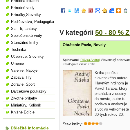
Prírodná lekáreň
Prírodné vedy
Príručky,Slovníky
Rodičovstvo, Pedagogika
Sci - fi, fantasy
V kategórii
50 - 80 % 
Spoločenské vedy
Starožitné knihy
Obrátenie Pavla, Novely
Technika
Učebnice, Slovníky
Spisovatel
:
Plávka Andrej
, Slovenský spisovat
Umenie
Katalogové číslo: I8118
Varenie, Nápoje
Kniha ponúka
Zabava, Hry
slovenského autora.
Hlavným hrdinom je
Zdravie, Šport
Pavol Taraba, ktorý
Darčekové poukážky
prichádza z dediny
Životné príbehy
do mesta, autor tu
podáva a analyzuje
Miniatúry, Kolibrík
život vo veľkomeste
Knižné Edície
30-tych rokov 20.
storočia. Kaviarne,
Stav knihy:
viechy, nová spoločnosť sú prisilným
Dôležité informácie