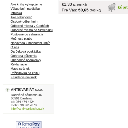
útokom na hrdinove zásady. V príbehu
€1,30
Aké knihy vykupujeme
sa potvrdzuje stará životná múdrosť -
(1 405 Kč)
kúpi
Výkup kníh na diaľku
Pre Vás:
€0,65
iba pri strate dôležitých hodnôt zistíme,
(703 Kč)
Infolinka
čo pre nás znamenali. Ďalej kniha
Ako nakupovať
ponúka novely ako napr.: Pán Miklóš,
Osobný odber kníh
Hrvoľ, Biela skala, Za slobodu, Janko-
Odberné miesta v Čechách
Odberné miesta na Slovensku
hrdina, Siedmi, Antonín, Ondriš zo
Poštovné do zahraničia
Spiša... bez obalu, dobrý stav, tvrdá
Možnosti platby
väzba, 336 strán
Nápoveda k hodnoteniu kníh
O nás
Darčeková poukážka
Ochrana súkromia
Obchodné podmienky
Reklamácie
Mapa stránok
Požiadavka na knihu
Zasielanie noviniek
ANTIKVARIÁT s.r.o.
Radničné námestie 46
08501 Bardejov
tel: 054 474 4424
mob: 0903 612078
info@antikvariatshop.sk