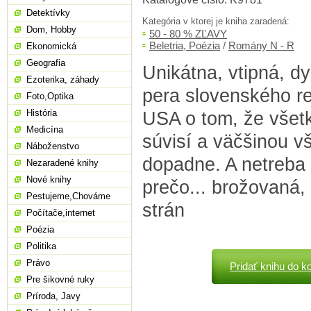
Detektívky
Kategória v ktorej je kniha zaradená:
Dom, Hobby
50 - 80 % ZĽAVY
Beletria, Poézia
/
Romány N - R
Ekonomická
Geografia
Unikátna, vtipná, d
Ezoterika, záhady
pera slovenského re
Foto,Optika
História
USA o tom, že všet
Medicína
súvisí a väčšinou v
Náboženstvo
dopadne. A netreba v
Nezaradené knihy
Nové knihy
prečo... brožovaná,
Pestujeme,Chováme
strán
Počítače,internet
Poézia
Politika
Právo
Pridať knihu do k
Pre šikovné ruky
Príroda, Javy