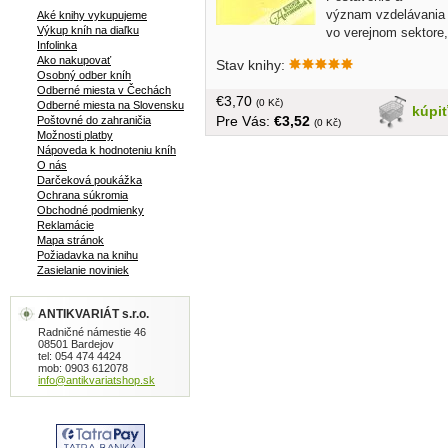
význam vzdelávania
Aké knihy vykupujeme
Výkup kníh na diaľku
vo verejnom sektore,
Infolinka
Vzdelanie ako verejný statok,... atd...
Ako nakupovať
Stav knihy:
tvrdá väzba, 185 strán
Osobný odber kníh
Odberné miesta v Čechách
€3,70
(0 Kč)
Odberné miesta na Slovensku
kúpi
Pre Vás:
€3,52
Poštovné do zahraničia
(0 Kč)
Možnosti platby
Nápoveda k hodnoteniu kníh
O nás
Darčeková poukážka
Ochrana súkromia
Obchodné podmienky
Reklamácie
Mapa stránok
Požiadavka na knihu
Zasielanie noviniek
ANTIKVARIÁT s.r.o.
Radničné námestie 46
08501 Bardejov
tel: 054 474 4424
mob: 0903 612078
info@antikvariatshop.sk