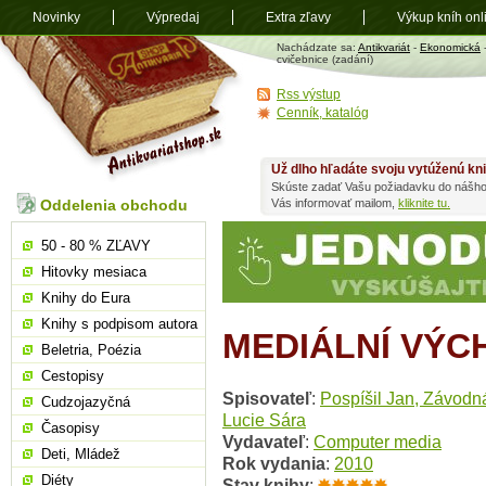
Novinky
Výpredaj
Extra zľavy
Výkup kníh onl
Antikvariát
Nachádzate sa:
Antikvariát
-
Ekonomická
shop.sk
cvičebnice (zadání)
Rss výstup
Cenník, katalóg
Už dlho hľadáte svoju vytúženú kn
Skúste zadať Vašu požiadavku do nášho
Oddelenia obchodu
Vás informovať mailom,
kliknite tu.
50 - 80 % ZĽAVY
Hitovky mesiaca
Knihy do Eura
Knihy s podpisom autora
MEDIÁLNÍ VÝCH
Beletria, Poézia
Cestopisy
Spisovateľ
:
Pospíšil Jan, Závodn
Cudzojazyčná
Lucie Sára
Časopisy
Vydavateľ
:
Computer media
Deti, Mládež
Rok vydania
:
2010
Diéty
Stav knihy
: