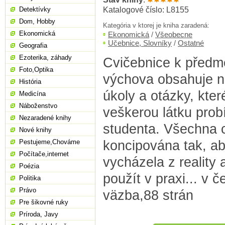
Katalogové číslo: L8155
Detektívky
Dom, Hobby
Kategória v ktorej je kniha zaradená:
Ekonomická
Ekonomická
/
Všeobecne
Učebnice, Slovníky
/
Ostatné
Geografia
Ezoterika, záhady
Cvičebnice k předm
Foto,Optika
výchova obsahuje ne
História
úkoly a otázky, kter
Medicína
Náboženstvo
veškerou látku prob
Nezaradené knihy
studenta. Všechna c
Nové knihy
koncipována tak, ab
Pestujeme,Chováme
Počítače,internet
vycházela z reality 
Poézia
použít v praxi... v 
Politika
Právo
väzba,88 strán
Pre šikovné ruky
Príroda, Javy