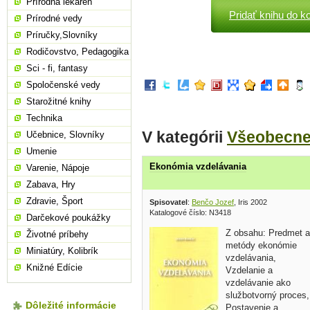
Prírodná lekáreň
Pridať knihu do k
Prírodné vedy
Príručky,Slovníky
Rodičovstvo, Pedagogika
Sci - fi, fantasy
Spoločenské vedy
Starožitné knihy
Technika
V kategórii
Všeobecn
Učebnice, Slovníky
Umenie
Ekonómia vzdelávania
Varenie, Nápoje
Zabava, Hry
Zdravie, Šport
Spisovatel
:
Benčo Jozef
, Iris 2002
Katalogové číslo: N3418
Darčekové poukážky
Z obsahu: Predmet a
Životné príbehy
metódy ekonómie
Miniatúry, Kolibrík
vzdelávania,
Knižné Edície
Vzdelanie a
vzdelávanie ako
službotvorný proces,
Dôležité informácie
Postavenie a