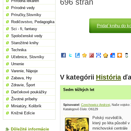
696 strán
Prírodná lekáreň
Prírodné vedy
Príručky,Slovníky
Rodičovstvo, Pedagogika
Pridať knihu do k
Sci - fi, fantasy
Spoločenské vedy
Starožitné knihy
Technika
Učebnice, Slovníky
Umenie
Varenie, Nápoje
V kategórii
História
ďa
Zabava, Hry
Zdravie, Šport
Sedm téžkých let
Darčekové poukážky
Životné príbehy
Spisovatel
:
Czechowicz Andrzej
, Naše vojsko
Miniatúry, Kolibrík
Katalogové číslo: O6129
Knižné Edície
Polský rozvědčík,
který po léta působil v
mnichovské centrále
Dôležité informácie