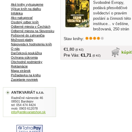
Svobodné Evropy,
Aké knihy vykupujeme
podává přesvědčivé
Výkup kníh na diaľku
svědectví o pravém
Infolinka
Ako nakupovať
poslání a činnosti této
Osobný odber kníh
instituce... v češtine,
Odberné miesta v Čechách
brožovaná, 250 strán
Odberné miesta na Slovensku
Poštovné do zahraničia
Stav knihy:
Možnosti platby
Nápoveda k hodnoteniu kníh
€1,80
O nás
(0 Kč)
kúpi
Darčeková poukážka
Pre Vás:
€1,71
(0 Kč)
Ochrana súkromia
Obchodné podmienky
Reklamácie
Mapa stránok
Požiadavka na knihu
Zasielanie noviniek
ANTIKVARIÁT s.r.o.
Radničné námestie 46
08501 Bardejov
tel: 054 474 4424
mob: 0903 612078
info@antikvariatshop.sk