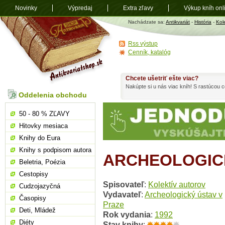
Novinky
Výpredaj
Extra zľavy
Výkup kníh onl
Antikvariát
Nachádzate sa:
Antikvariát
-
História
-
Kol
shop.sk
Rss výstup
Cenník, katalóg
Chcete ušetriť ešte viac?
Nakúpte si u nás viac kníh! S rastúcou
Oddelenia obchodu
50 - 80 % ZĽAVY
Hitovky mesiaca
Knihy do Eura
Knihy s podpisom autora
ARCHEOLOGICK
Beletria, Poézia
Cestopisy
Spisovateľ
:
Kolektív autorov
Cudzojazyčná
Vydavateľ
:
Archeologický ústav v
Časopisy
Praze
Deti, Mládež
Rok vydania
:
1992
Diéty
Stav knihy
: