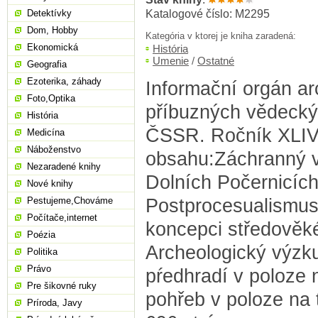
Katalogové číslo: M2295
Detektívky
Dom, Hobby
Kategória v ktorej je kniha zaradená:
Ekonomická
História
Umenie
/
Ostatné
Geografia
Ezoterika, záhady
Informační orgán ar
Foto,Optika
příbuzných vědecký
História
ČSSR. Ročník XLIV
Medicína
Náboženstvo
obsahu:Záchranný v
Nezaradené knihy
Dolních Počernicích
Nové knihy
Postprocesualismus 
Pestujeme,Chováme
Počítače,internet
koncepci středověké
Poézia
Archeologický výz
Politika
Právo
pŕedhradí v poloze
Pre šikovné ruky
pohřeb v poloze na t
Príroda, Javy