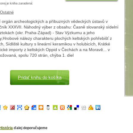
torej je kniha zaradená:
Ostatné
í orgán archeologických a příbuzných vědeckých ústavů v
ník XXXVII. Náhodný výber z obsahu: Časně slovanský sídelní
oztokách (okr. Praha-Západ) - Stav Výzkumu a jeho
y,Hrobové nálezy charakteru plochých keltských pohřebišť z
ch, Sídliště kultury s lineární keramikou v holubicích, Krátké
tické importy z keltských Oppid v Čechách a na Moravě... v
rožovaná, spolu 720 strán, chýba 1. diel
Pridať knihu do košíka
História
ďalej doporučujeme