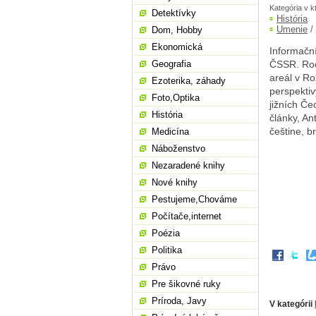
Kategória v k
Detektívky
História
Umenie
/
Dom, Hobby
Ekonomická
Informačn
Geografia
ČSSR. Roč
areál v R
Ezoterika, záhady
perspektiv
Foto,Optika
jižních Če
História
články, An
češtine, b
Medicína
Náboženstvo
Nezaradené knihy
Nové knihy
Pestujeme,Chováme
Počítače,internet
Poézia
Politika
Právo
Pre šikovné ruky
Príroda, Javy
V kategórii