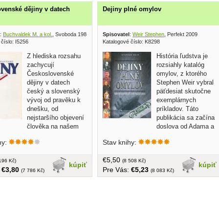
venské dějiny v datech
Dejiny plné omylov
:
Buchvaldek M. a kol.
, Svoboda 1986
Spisovatel
:
Weir Stephen
, Perfekt 2009
číslo: I5256
Katalogové číslo: K8298
Z hlediska rozsahu
História ľudstva je
zachycují
rozsiahly katalóg
Československé
omylov, z ktorého
dějiny v datech
Stephen Weir vybral
český a slovenský
päťdesiat skutočne
vývoj od pravěku k
exemplárnych
dnešku, od
príkladov. Táto
nejstaršího objevení
publikácia sa začína
člověka na našem
doslova od Adama a
po současnost... obal mierne
dramatickú exkurziu katastrofami
hy:
Stav knihy:
, v češtine, tvrdá väzba
rozličného typu a kalibru končí
 715 strán
vianočným cunami v roku 2004, pri
€5,50
196 Kč)
ktorom nemuselo zahynúť toľko
(8 508 Kč)
kúpiť
kúpiť
:
€3,80
Pre Vás:
€5,23
nevinných ľudí, keby... brožovaná, 264
(7 786 Kč)
(8 083 Kč)
strán, väčší formát