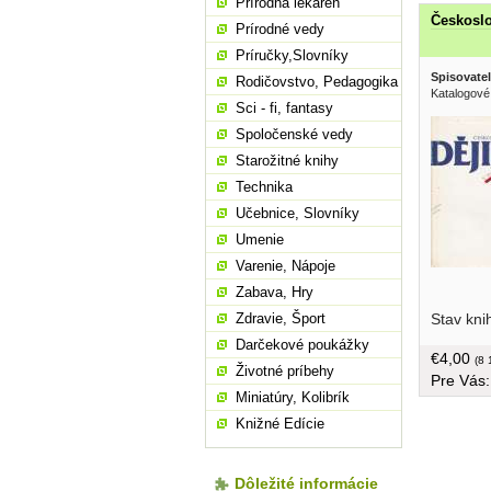
Prírodná lekáreň
Českoslo
Prírodné vedy
Príručky,Slovníky
Spisovatel
Rodičovstvo, Pedagogika
Katalogové 
Sci - fi, fantasy
Spoločenské vedy
Starožitné knihy
Technika
Učebnice, Slovníky
Umenie
Varenie, Nápoje
Zabava, Hry
území až 
Stav kni
Zdravie, Šport
poškodený
uvoľnená,
Darčekové poukážky
€4,00
(8 
Životné príbehy
Pre Vás
Miniatúry, Kolibrík
Knižné Edície
Dôležité informácie