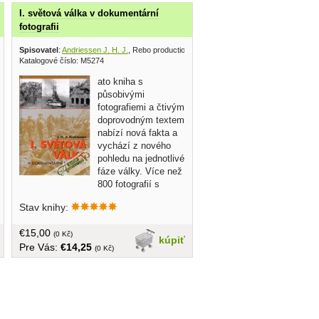
I. světová válka v dokumentární
fotografii
Spisovatel
:
Andriessen J. H. J.
, Rebo productions 2008
Katalogové číslo: M5274
ato kniha s
působivými
fotografiemi a čtivým
doprovodným textem
nabízí nová fakta a
vychází z nového
pohledu na jednotlivé
fáze války. Více než
800 fotografií s
informativními popisky, dramatické
Stav knihy:
záběry ze všech důležitých bojišť,
příčiny a následky, srozumitelný
€15,00
historický komentář, obsáhlý rejstřík...
(0 Kč)
kúpiť
Pre Vás:
€14,25
v češtine, tvrdá väzba, veľký formát,
(0 Kč)
kniha ešte zabalená vo fólii