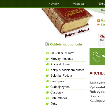
Novinky
Výpredaj
Extr
Antikvariá
Na
shop.sk
Rs
Ce
Chc
Nakú
Oddelenia obchodu
50 - 80 % ZĽAVY
Hitovky mesiaca
Knihy do Eura
Knihy s podpisom autora
ARCHEO
Beletria, Poézia
Cestopisy
Spisovate
Cudzojazyčná
Vydavate
Rok vyda
Časopisy
Stav knih
Deti, Mládež
Katalogov
Diéty