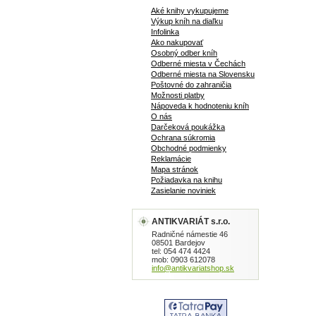
Aké knihy vykupujeme
Výkup kníh na diaľku
Infolinka
Ako nakupovať
Osobný odber kníh
Odberné miesta v Čechách
Odberné miesta na Slovensku
Poštovné do zahraničia
Možnosti platby
Nápoveda k hodnoteniu kníh
O nás
Darčeková poukážka
Ochrana súkromia
Obchodné podmienky
Reklamácie
Mapa stránok
Požiadavka na knihu
Zasielanie noviniek
ANTIKVARIÁT s.r.o.
Radničné námestie 46
08501 Bardejov
tel: 054 474 4424
mob: 0903 612078
info@antikvariatshop.sk