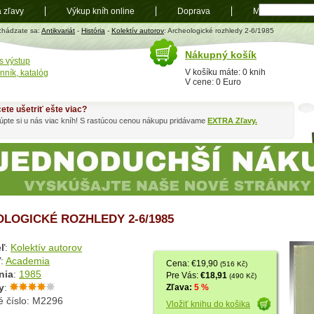
a zľavy
Výkup kníh online
Doprava
Mapa
t
chádzate sa:
Antikvariát
-
História
-
Kolektív autorov
: Archeologické rozhledy 2-6/1985
Nákupný košík
s výstup
V košíku máte: 0 knih
nník, katalóg
V cene: 0 Euro
ete ušetriť ešte viac?
pte si u nás viac kníh! S rastúcou cenou nákupu pridávame
EXTRA Zľavy.
LOGICKÉ ROZHLEDY 2-6/1985
ľ
:
Kolektív autorov
ľ
:
Academia
Cena: €19,90
(516 Kč)
nia
:
1985
Pre Vás:
€18,91
(490 Kč)
y
:
Zľava:
5 %
é číslo: M2296
Vložiť knihu do košika