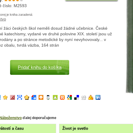
y
:
é číslo: M2593
torej je kniha zaradená:
tvo
ní žáci českých škol neměli dosud žádné učebnice. České
é katechismy, vydané ve druhé polovine XIX. století jsou už
rodány a po stránce metodické by nyní nevyhovovaly... v
ez obalu, tvrdá väzba, 164 strán
Pridať knihu do košíka
Náboženstvo
ďalej doporučujeme
vátostí a času
Život je svetlo