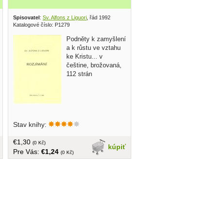
Spisovatel
:
Sv. Alfons z Liguori
, řád 1992
Katalogové číslo: P1279
Podněty k zamyšlení
a k růstu ve vztahu
ke Kristu... v
češtine, brožovaná,
112 strán
Stav knihy:
€1,30
(0 Kč)
kúpiť
Pre Vás:
€1,24
(0 Kč)