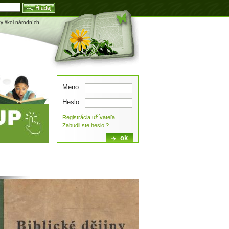
Blog
áky škol národních
Meno:
Heslo:
Registrácia užívateľa
Zabudli ste heslo ?