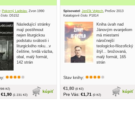
:
Pokorný Ladislav
, Zvon 1990
Spisovatel
:
Jenčík Vojtech
, Prešov 2013
 číslo: D5152
Katalogové číslo: P1814
Následující stránky
Kniha úvah nad
mají postihnout
Jánovým evanjeliom
nejen liturgickou
má miestami
podstatu svátosti i
náročnejší
liturgického roku...v
teologicko-filozofický
češtine, tvrdá väzba,
štýl... brožovaná,
obal, malý formát,
malý formát, 165
142 strán
strán
hy:
Stav knihy:
€1,80
296 Kč)
(0 Kč)
kúpiť
kúpiť
:
€1,90
Pre Vás:
€1,71
(1 231 Kč)
(0 Kč)