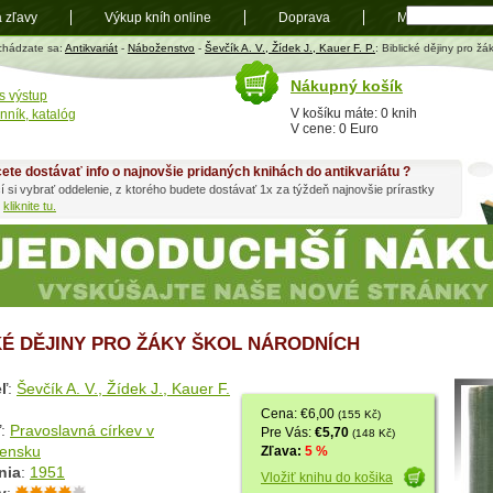
a zľavy
Výkup kníh online
Doprava
Mapa
t
chádzate sa:
Antikvariát
-
Náboženstvo
-
Ševčík A. V., Žídek J., Kauer F. P.
: Biblické dějiny pro ž
Nákupný košík
s výstup
V košíku máte: 0 knih
nník, katalóg
V cene: 0 Euro
ete dostávať info o najnovšie pridaných knihách do antikvariátu ?
í si vybrať oddelenie, z ktorého budete dostávať 1x za týždeň najnovšie prírastky
h
kliknite tu.
KÉ DĚJINY PRO ŽÁKY ŠKOL NÁRODNÍCH
ľ
:
Ševčík A. V., Žídek J., Kauer F.
Cena: €6,00
(155 Kč)
ľ
:
Pravoslavná církev v
Pre Vás:
€5,70
(148 Kč)
vensku
Zľava:
5 %
nia
:
1951
Vložiť knihu do košika