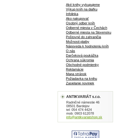
Aké knihy vykupujeme
Výkup kníh na diaľku
Infolinka
Ako nakupovať
Osobný odber kníh
Odberné miesta v Čechách
Odberné miesta na Slovensku
Poštovné do zahraničia
Možnosti platby
Nápoveda k hodnoteniu kníh
O nás
Darčeková poukážka
Ochrana súkromia
Obchodné podmienky
Reklamácie
Mapa stránok
Požiadavka na knihu
Zasielanie noviniek
ANTIKVARIÁT s.r.o.
Radničné námestie 46
08501 Bardejov
tel: 054 474 4424
mob: 0903 612078
info@antikvariatshop.sk