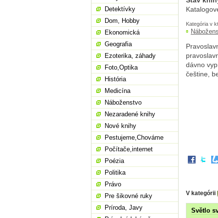
Stav knih
Detektívky
Katalogov
Dom, Hobby
Kategória v k
Nábožens
Ekonomická
Geografia
Pravoslav
pravoslavn
Ezoterika, záhady
dávno vyp
Foto,Optika
češtine, b
História
Medicína
Náboženstvo
Nezaradené knihy
Nové knihy
Pestujeme,Chováme
Počítače,internet
Poézia
Politika
Právo
V kategórii
Pre šikovné ruky
Príroda, Javy
Světlo s