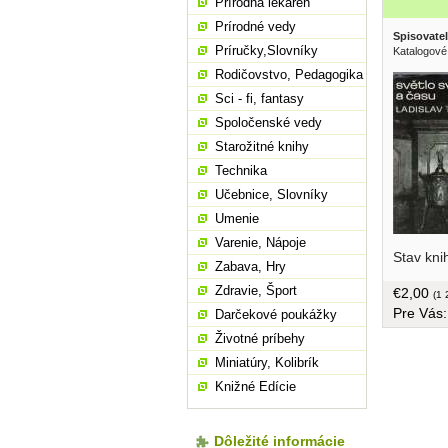
Prírodná lekáreň
Prírodné vedy
Spisovatel
Príručky,Slovníky
Katalogové
Rodičovstvo, Pedagogika
Sci - fi, fantasy
Spoločenské vedy
Starožitné knihy
Technika
Učebnice, Slovníky
Umenie
Varenie, Nápoje
Stav kni
Zabava, Hry
Zdravie, Šport
€2,00
(1 
Pre Vás
Darčekové poukážky
Životné príbehy
Miniatúry, Kolibrík
Knižné Edície
Dôležité informácie