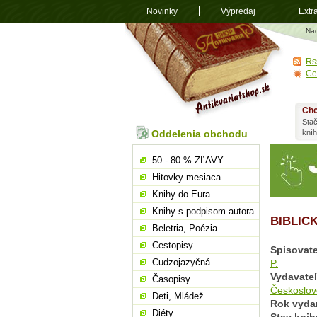
Novinky
Výpredaj
Extr
Antikvariá
Na
shop.sk
Rs
Ce
Chc
Stač
Oddelenia obchodu
kní
50 - 80 % ZĽAVY
Hitovky mesiaca
Knihy do Eura
Knihy s podpisom autora
BIBLIC
Beletria, Poézia
Cestopisy
Spisovate
Cudzojazyčná
P.
Vydavate
Časopisy
Českoslo
Deti, Mládež
Rok vyda
Diéty