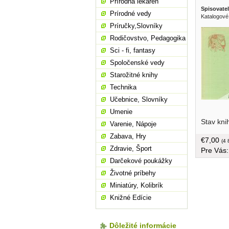
Prírodná lekáreň
Spisovatel
Prírodné vedy
Katalogové
Príručky,Slovníky
Rodičovstvo, Pedagogika
Sci - fi, fantasy
Spoločenské vedy
Starožitné knihy
Technika
Učebnice, Slovníky
Umenie
/Povesť o
Stav kni
panej/ a 
Varenie, Nápoje
prešporsk
Zabava, Hry
€7,00
Aureolov
(4 
Zdravie, Šport
Pre Vás
dejinám 
SNP, kde 
Darčekové poukážky
upálenýc
Životné príbehy
fašistami
Miniatúry, Kolibrík
bez obalu
110 strán
Knižné Edície
pre čitat
Dôležité informácie