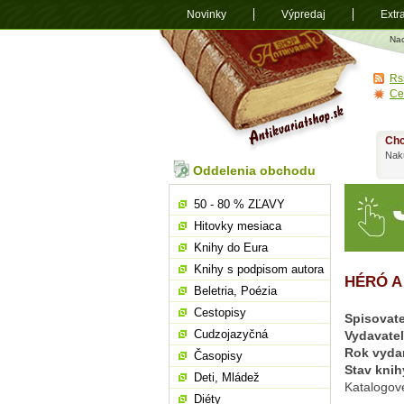
Novinky
Výpredaj
Extr
Antikvariá
Na
shop.sk
Rs
Ce
Chc
Nakú
Oddelenia obchodu
50 - 80 % ZĽAVY
Hitovky mesiaca
Knihy do Eura
Knihy s podpisom autora
HÉRÓ A
Beletria, Poézia
Cestopisy
Spisovate
Cudzojazyčná
Vydavate
Rok vyda
Časopisy
Stav knih
Deti, Mládež
Katalogov
Diéty