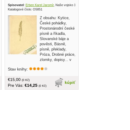
Spisovatel
:
Erben Karel Jaromír
, Naše vojsko 1958
Katalogové číslo: O5851
Z obsahu: Kytice,
České pohádky,
Prostonárodní české
písně a říkadla,
Slovanské báje a
pověsti, Básně,
písně, překlady,
Próza, Drobné práce,
zlomky, dopisy... v
češtine bez obalu, tvrdá väzba, väčší
Stav knihy:
formát 705 strán
€15,00
(0 Kč)
kúpiť
Pre Vás:
€14,25
(0 Kč)