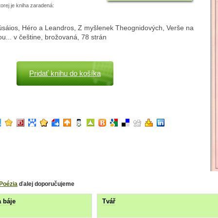
torej je kniha zaradená:
sáios, Héro a Leandros, Z myšlenek Theognidových, Verše na
u... v češtine, brožovaná, 78 strán
Pridať knihu do košíka
Poézia
ďalej doporučujeme
a báje
Tvář