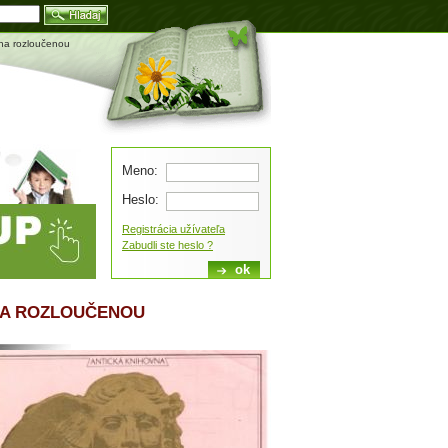
Blog
 na rozloučenou
Meno:
Heslo:
Registrácia užívateľa
Zabudli ste heslo ?
NA ROZLOUČENOU