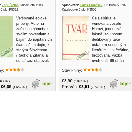
:
Žáry Štefan
, Mladé letá 1983
Spisovatel
:
Halas František
, Fr. Borový 1946
 číslo: F5322
Katalogové číslo: K3505
Veršované epické
Celá sbírka je
príbehy. Autor si
věnovaná Josefu
zašiel po námety k
Horovi, jednotlivé
svojim povestiam a
básně jsou potom
bájam do najstarších
dedikovány také
čias našich dejín, k
ostatním soudobým
starým Slovienom
literátům ... v češtine,
/Radko a Žitana/ a
brožovaná, väzba
odtiaľ cez starovek
uvoľnená, 88 strán
 rúne, zlatonosnej Zemnej
hy:
Stav knihy:
stredovek /Povesť o
om magistrovi Philippovi
€3,90
i/ sa dostáva k najmladším
897 Kč)
(3 044 Kč)
kúpiť
kúpiť
:
€6,65
Pre Vás:
€3,51
nášho národa, až do obdobie
(4 652 Kč)
(2 740 Kč)
ho inšpiruje osud kruto
h nevinných obetí nemeckými
 /Povesť o červenom vápne/...
, tvrdá väzba, väčší formát,
, ilustroval Vincent Hložník,
eľov od 13 rokov