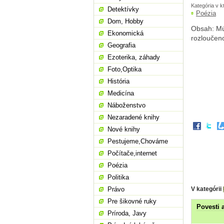
Kategória v k
Detektívky
Poézia
Dom, Hobby
Obsah: Mú
Ekonomická
rozloučeno
Geografia
Ezoterika, záhady
Foto,Optika
História
Medicína
Náboženstvo
Nezaradené knihy
Nové knihy
Pestujeme,Chováme
Počítače,internet
Poézia
Politika
V kategórii
Právo
Pre šikovné ruky
Povesti 
Príroda, Javy