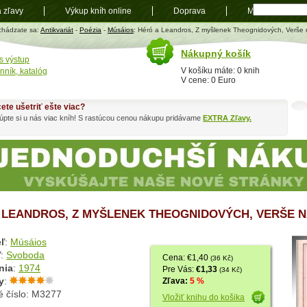
a zľavy
Výkup kníh online
Doprava
Mapa
t
chádzate sa:
Antikvariát
-
Poézia
-
Músáios
: Héró a Leandros, Z myšlenek Theognidových, Verše
Nákupný košík
s výstup
V košíku máte: 0 knih
nník, katalóg
V cene: 0 Euro
ete ušetriť ešte viac?
pte si u nás viac kníh! S rastúcou cenou nákupu pridávame
EXTRA Zľavy.
 LEANDROS, Z MYŠLENEK THEOGNIDOVÝCH, VERŠE 
ľ
:
Músáios
ľ
:
Svoboda
Cena: €1,40
(36 Kč)
nia
:
1974
Pre Vás:
€1,33
(34 Kč)
y
:
Zľava:
5 %
é číslo: M3277
Vložiť knihu do košika