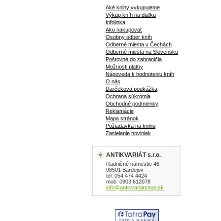
Aké knihy vykupujeme
Výkup kníh na diaľku
Infolinka
Ako nakupovať
Osobný odber kníh
Odberné miesta v Čechách
Odberné miesta na Slovensku
Poštovné do zahraničia
Možnosti platby
Nápoveda k hodnoteniu kníh
O nás
Darčeková poukážka
Ochrana súkromia
Obchodné podmienky
Reklamácie
Mapa stránok
Požiadavka na knihu
Zasielanie noviniek
ANTIKVARIÁT s.r.o.
Radničné námestie 46
08501 Bardejov
tel: 054 474 4424
mob: 0903 612078
info@antikvariatshop.sk