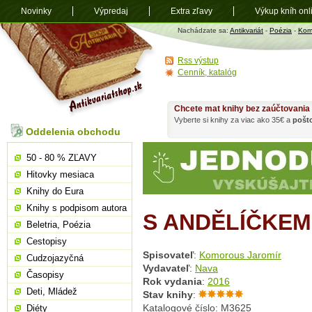
Novinky
Výpredaj
Extra zľavy
Výkup kníh onl
Antikvariát
Nachádzate sa:
Antikvariát
-
Poézia
-
Kom
shop.sk
Rss výstup
Cenník, katalóg
Chcete mat knihy bez zaúčtovania
Vyberte si knihy za viac ako 35€ a
pošt
Oddelenia obchodu
50 - 80 % ZĽAVY
Hitovky mesiaca
Knihy do Eura
Knihy s podpisom autora
S ANDĚLÍČKEM
Beletria, Poézia
Cestopisy
Spisovateľ
:
Komorous Jaromír
Cudzojazyčná
Vydavateľ
:
Nava
Časopisy
Rok vydania
:
2016
Deti, Mládež
Stav knihy
:
Katalogové číslo: M3625
Diéty