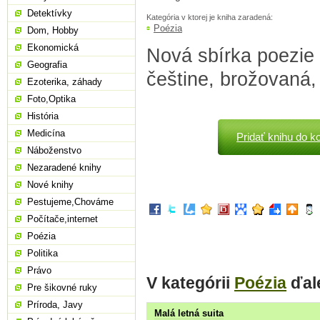
Detektívky
Kategória v ktorej je kniha zaradená:
Poézia
Dom, Hobby
Ekonomická
Nová sbírka poezie 
Geografia
češtine, brožovaná,
Ezoterika, záhady
Foto,Optika
História
Medicína
Pridať knihu do k
Náboženstvo
Nezaradené knihy
Nové knihy
Pestujeme,Chováme
Počítače,internet
Poézia
Politika
Právo
V kategórii
Poézia
ďal
Pre šikovné ruky
Príroda, Javy
Malá letná suita