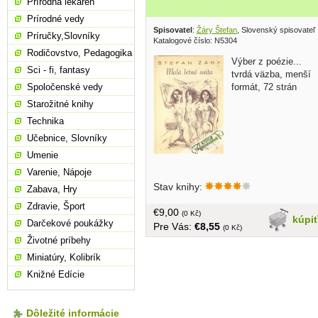
Prírodná lekáreň
Prírodné vedy
Spisovatel
:
Žáry Štefan
, Slovenský spisovateľ
Príručky,Slovníky
Katalogové číslo: N5304
Rodičovstvo, Pedagogika
Výber z poézie...
Sci - fi, fantasy
tvrdá väzba, menší
formát, 72 strán
Spoločenské vedy
Starožitné knihy
Technika
Učebnice, Slovníky
Umenie
Varenie, Nápoje
Stav knihy:
Zabava, Hry
Zdravie, Šport
€9,00
(0 Kč)
kúpi
Darčekové poukážky
Pre Vás:
€8,55
(0 Kč)
Životné príbehy
Miniatúry, Kolibrík
Knižné Edície
Dôležité informácie