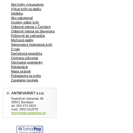
Aké knihy vykupujeme
Výkup kníh na diaľku
Infolinka
Ako nakupovať
Osobný odber kníh
Odberné miesta v Čechách
Odberné miesta na Slovensku
Poštovné do zahraničia
Možnosti platby
Nápoveda k hodnoteniu kníh
O nás
Darčeková poukážka
Ochrana súkromia
Obchodné podmienky
Reklamácie
Mapa stránok
Požiadavka na knihu
Zasielanie noviniek
ANTIKVARIÁT s.r.o.
Radničné námestie 46
08501 Bardejov
tel: 054 474 4424
mob: 0903 612078
info@antikvariatshop.sk