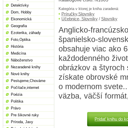
Detektívky
Kategória v ktorej je kniha zaradená:
Dom, Hobby
Príručky,Slovníky
Učebnice, Slovníky
/
Slovníky
Ekonomická
Geografia
Anglicko-francúzsk
Ezoterika, záhady
španielsko-slovensk
Foto,Optika
História
obsahuje viac ako 6
Medicína
každodenného živo
Náboženstvo
obrázkov a štyroch
Nezaradené knihy
Nové knihy
získate obrovské mn
Pestujeme,Chováme
o modernom svete...
Počítače,internet
väzba, väčší formát
Poézia
Politika
Právo
Pre šikovné ruky
Pridať knihu do k
Príroda, Javy