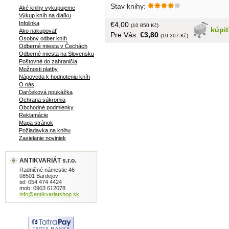
Stav knihy:
spojenia, ktoré sa používajú v
Aké knihy vykupujeme
Výkup kníh na diaľku
obchodnej korešpondencii a ich
Infolinka
€4,00
anglické znenie v súčasnej odbornej
(10 850 Kč)
kúpi
Ako nakupovať
Pre Vás:
€3,80
angličtine. Zoradené podľa abecedy...
(10 307 Kč)
Osobný odber kníh
tvrdá väzba, bez obalu, 560 strán,
Odberné miesta v Čechách
Odberné miesta na Slovensku
Poštovné do zahraničia
Možnosti platby
Nápoveda k hodnoteniu kníh
O nás
Darčeková poukážka
Ochrana súkromia
Obchodné podmienky
Reklamácie
Mapa stránok
Požiadavka na knihu
Zasielanie noviniek
ANTIKVARIÁT s.r.o.
Radničné námestie 46
08501 Bardejov
tel: 054 474 4424
mob: 0903 612078
info@antikvariatshop.sk