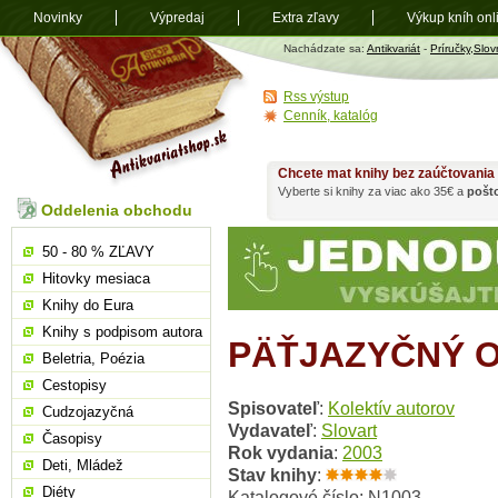
Novinky
Výpredaj
Extra zľavy
Výkup kníh onl
Antikvariát
Nachádzate sa:
Antikvariát
-
Príručky,Slov
shop.sk
Rss výstup
Cenník, katalóg
Chcete mat knihy bez zaúčtovania
Vyberte si knihy za viac ako 35€ a
pošt
Oddelenia obchodu
50 - 80 % ZĽAVY
Hitovky mesiaca
Knihy do Eura
Knihy s podpisom autora
PÄŤJAZYČNÝ 
Beletria, Poézia
Cestopisy
Spisovateľ
:
Kolektív autorov
Cudzojazyčná
Vydavateľ
:
Slovart
Časopisy
Rok vydania
:
2003
Deti, Mládež
Stav knihy
:
Diéty
Katalogové číslo: N1003