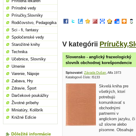
Prírodná lekáreň
Prírodné vedy
Príručky,Slovníky
Rodičovstvo, Pedagogika
Sci - fi, fantasy
Spoločenské vedy
V kategórii
Príručky,S
Starožitné knihy
Technika
Slovensko - anglický frazeologický
Učebnice, Slovníky
slovník obchodnej korešpondencie
Umenie
Spisovatel
:
Závada Dušan
, Alfa 1973
Varenie, Nápoje
Katalogové číslo: I5133
Zabava, Hry
Skvelá kniha pre
Zdravie, Šport
všetkých, ktorí
Darčekové poukážky
potrebujú
komunikovať s
Životné príbehy
obchodnými
Miniatúry, Kolibrík
partnermi v
Knižné Edície
anglickom jazyku, či
už slovne alebo
písomne. Obsahuje
Dôležité informácie
slovenské frázy, slovné zvraty a